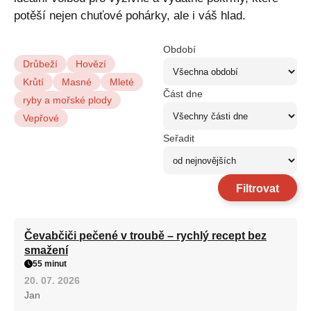
potěší nejen chuťové pohárky, ale i váš hlad.
Období
Drůbeží
Hovězí
Krůtí
Masné
Mleté
Část dne
ryby a mořské plody
Vepřové
Seřadit
Filtrovat
Čevabčiči pečené v troubě – rychlý recept bez
smažení
55 minut
20. 07. 2026
Jan