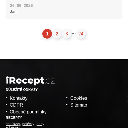
26. 06. 2026
Jan
…
1
2
3
24
DŮLEŽITÉ ODKAZY
Kontakty
Cookies
GDPR
Sitemap
Obecné podmínky
RECEPTY
chuťovky
polévky
dorty