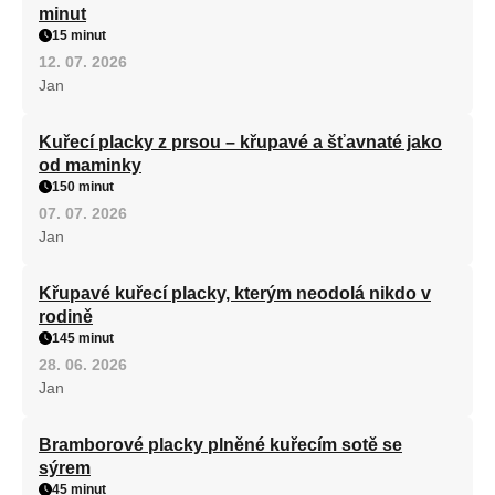
minut
15 minut
12. 07. 2026
Jan
Kuřecí placky z prsou – křupavé a šťavnaté jako
od maminky
150 minut
07. 07. 2026
Jan
Křupavé kuřecí placky, kterým neodolá nikdo v
rodině
145 minut
28. 06. 2026
Jan
Bramborové placky plněné kuřecím sotě se
sýrem
45 minut