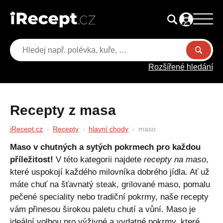
Rozšířené hledání
Recepty z masa
iRecept.cz
Recepty
hlavní chody
maso
Maso v chutných a sytých pokrmech pro každou
příležitost!
V této kategorii najdete
recepty na maso
,
které uspokojí každého milovníka dobrého jídla. Ať už
máte chuť na šťavnatý steak, grilované maso, pomalu
pečené speciality nebo tradiční pokrmy, naše recepty
vám přinesou širokou paletu chutí a vůní. Maso je
ideální volbou pro výživné a vydatné pokrmy, které