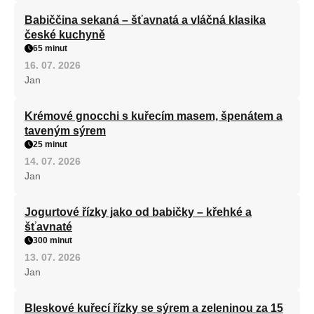
Babiččina sekaná – šťavnatá a vláčná klasika
české kuchyně
65 minut
16. 07. 2026
Jan
Krémové gnocchi s kuřecím masem, špenátem a
taveným sýrem
25 minut
14. 07. 2026
Jan
Jogurtové řízky jako od babičky – křehké a
šťavnaté
300 minut
13. 07. 2026
Jan
Bleskové kuřecí řízky se sýrem a zeleninou za 15