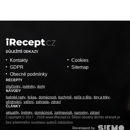
DŮLEŽITÉ ODKAZY
Kontakty
Cookies
GDPR
Sitemap
Obecné podmínky
RECEPTY
chuťovky
polévky
dorty
NÁVODY
babské rady
krása
domácnost
kuchyně
péče o tělo
tipy a triky
pěstování
vaření
zahrada
zdraví
ČLÁNKY
aktuality
bylinky
domácnost
zajímavosti
suroviny
zdraví
Copyright © 2017 - 2026 www.iRecept.cz Šíření obsahu těchto stránek je
bez písemného souhlasu autorů zakázáno.