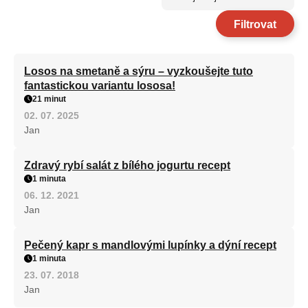
Filtrovat
Losos na smetaně a sýru – vyzkoušejte tuto
fantastickou variantu lososa!
21 minut
02. 07. 2025
Jan
Zdravý rybí salát z bílého jogurtu recept
1 minuta
06. 12. 2021
Jan
Pečený kapr s mandlovými lupínky a dýní recept
1 minuta
23. 07. 2018
Jan