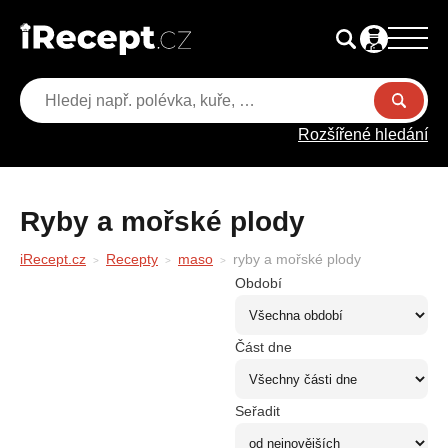
Rozšířené hledání
ryby a mořské plody
iRecept.cz
Recepty
maso
ryby a mořské plody
Období
Část dne
Seřadit