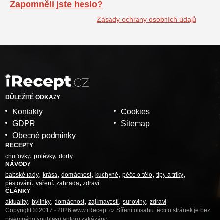
Zapomněli jste heslo?
Zásady ochrany osobních údajů
DŮLEŽITÉ ODKAZY
Kontakty
Cookies
GDPR
Sitemap
Obecné podmínky
RECEPTY
chuťovky
polévky
dorty
NÁVODY
babské rady
krása
domácnost
kuchyně
péče o tělo
tipy a triky
pěstování
vaření
zahrada
zdraví
ČLÁNKY
aktuality
bylinky
domácnost
zajímavosti
suroviny
zdraví
Copyright © 2017 - 2026 www.iRecept.cz Šíření obsahu těchto stránek je bez
písemného souhlasu autorů zakázáno.