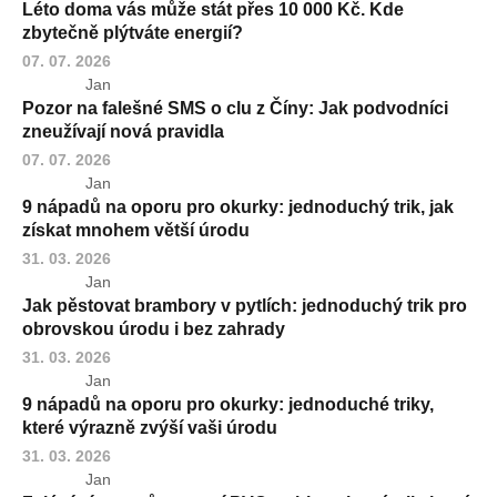
Léto doma vás může stát přes 10 000 Kč. Kde
zbytečně plýtváte energií?
07. 07. 2026
Jan
Pozor na falešné SMS o clu z Číny: Jak podvodníci
zneužívají nová pravidla
07. 07. 2026
Jan
9 nápadů na oporu pro okurky: jednoduchý trik, jak
získat mnohem větší úrodu
31. 03. 2026
Jan
Jak pěstovat brambory v pytlích: jednoduchý trik pro
obrovskou úrodu i bez zahrady
31. 03. 2026
Jan
9 nápadů na oporu pro okurky: jednoduché triky,
které výrazně zvýší vaši úrodu
31. 03. 2026
Jan