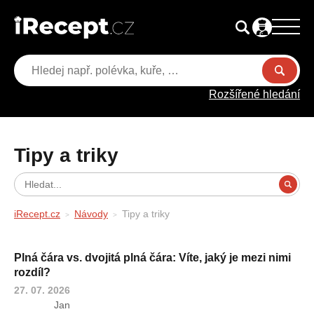
Rozšířené hledání
Tipy a triky
iRecept.cz
Návody
Tipy a triky
Plná čára vs. dvojitá plná čára: Víte, jaký je mezi nimi
rozdíl?
27. 07. 2026
Jan