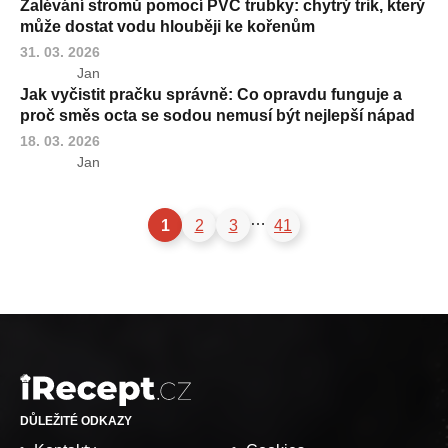
Zalévání stromů pomocí PVC trubky: chytrý trik, který
může dostat vodu hlouběji ke kořenům
31. 03. 2026
Jan
Jak vyčistit pračku správně: Co opravdu funguje a
proč směs octa se sodou nemusí být nejlepší nápad
18. 03. 2026
Jan
…
1
2
3
41
DŮLEŽITÉ ODKAZY