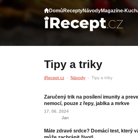
Domů
Recepty
Návody
Magazín
e-Kuch
Tipy a triky
iRecept.cz
Návody
Tipy a triky
Zaručený trik na posílení imunity a prev
nemocí, pouze z řepy, jablka a mrkve
17. 06. 2024
Jan
Máte zdravé srdce? Domácí test, který 
může zachránit život!