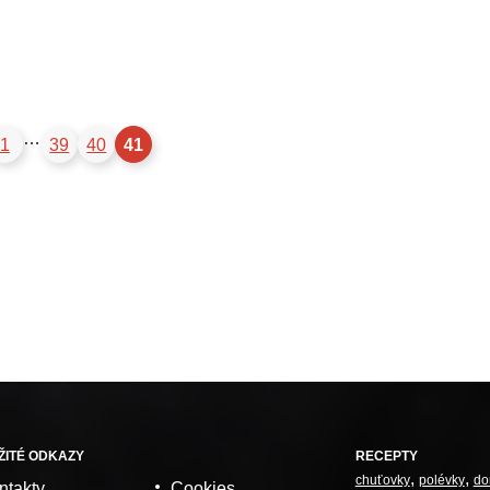
…
1
39
40
41
ŽITÉ ODKAZY
RECEPTY
chuťovky
polévky
do
ntakty
Cookies