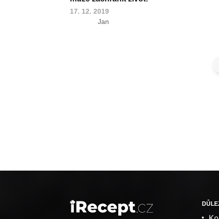
17. 12. 2019
Jan
DŮLE
Ko