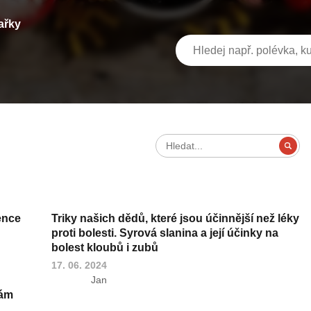
ařky
ence
Triky našich dědů, které jsou účinnější než léky
proti bolesti. Syrová slanina a její účinky na
bolest kloubů i zubů
17. 06. 2024
Jan
vám