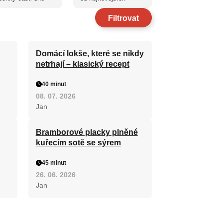
Filtrovat
Domácí lokše, které se nikdy
netrhají – klasický recept
40 minut
08. 07. 2026
Jan
Bramborové placky plněné
kuřecím sotě se sýrem
45 minut
26. 06. 2026
Jan