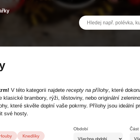
ařky
hy
krm!
V této kategorii najdete
recepty na přílohy
, které dokon
 klasické brambory, rýži, těstoviny, nebo originální zeleni
y, které skvěle doplní vaše pokrmy. Přílohy jsou ideální pro
it své hosty.
Období
Část
Houby
Knedlíky