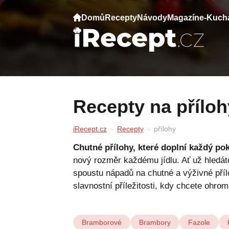
Domů
Recepty
Návody
Magazín
e-Kuch
Recepty na přílo
iRecept.cz
Recepty
přílohy
Chutné přílohy, které doplní každý po
nový rozměr každému jídlu. Ať už hledáte
spoustu nápadů na chutné a výživné příloh
slavnostní příležitosti, kdy chcete ohrom
Bramborové
Brambory
Fazole