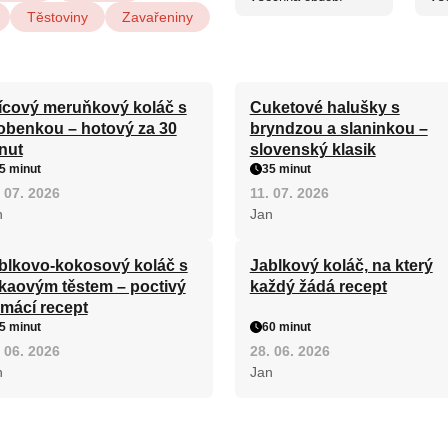
Těstoviny
Zavařeniny
ícový meruňkový koláč s
Cuketové halušky s
obenkou – hotový za 30
bryndzou a slaninkou –
nut
slovenský klasik
5 minut
35 minut
 07. 2026
11. 07. 2026
n
Jan
blkovo-kokosový koláč s
Jablkový koláč, na který
kaovým těstem – poctivý
každý žádá recept
mácí recept
5 minut
60 minut
 06. 2026
28. 06. 2026
n
Jan