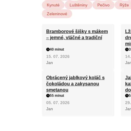
Kynuté
Luštěniny
Pečivo
Rýže
Zeleninové
Bramborové šišky s mákem
Lž
– jemné, vláčné a tradiční
dr
mi
40 minut
3
15. 07. 2026
14.
Jan
Ja
Obrácený jablkový koláč s
Ja
čokoládou a zakysanou
ka
smetanou
do
55 minut
5
05. 07. 2026
29.
Jan
Ja