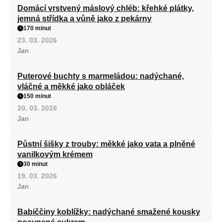
Domácí vrstvený máslový chléb: křehké plátky,
jemná střídka a vůně jako z pekárny
170 minut
23. 03. 2026
Jan
Puterové buchty s marmeládou: nadýchané,
vláčné a měkké jako obláček
150 minut
20. 03. 2026
Jan
Půstní šišky z trouby: měkké jako vata a plněné
vanilkovým krémem
30 minut
19. 03. 2026
Jan
Babiččiny koblížky: nadýchané smažené kousky