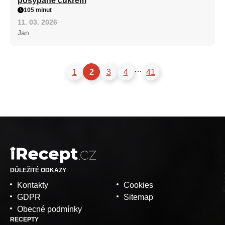
posypané cukrem
105 minut
11. 03. 2026
Jan
…
1
2
3
4
41
DŮLEŽITÉ ODKAZY
Kontakty
Cookies
GDPR
Sitemap
Obecné podmínky
RECEPTY