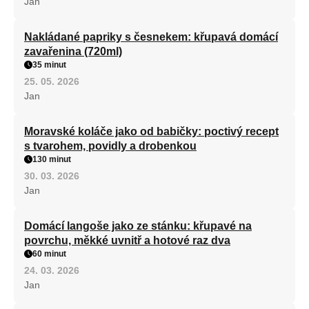
Jan
Nakládané papriky s česnekem: křupavá domácí
zavařenina (720ml)
35 minut
25. 05. 2026
Jan
Moravské koláče jako od babičky: poctivý recept
s tvarohem, povidly a drobenkou
130 minut
30. 03. 2026
Jan
Domácí langoše jako ze stánku: křupavé na
povrchu, měkké uvnitř a hotové raz dva
60 minut
24. 03. 2026
Jan