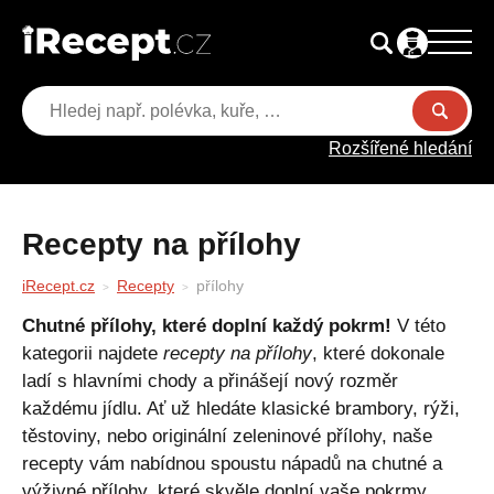
Rozšířené hledání
Recepty na přílohy
iRecept.cz
Recepty
přílohy
Chutné přílohy, které doplní každý pokrm!
V této
kategorii najdete
recepty na přílohy
, které dokonale
ladí s hlavními chody a přinášejí nový rozměr
každému jídlu. Ať už hledáte klasické brambory, rýži,
těstoviny, nebo originální zeleninové přílohy, naše
recepty vám nabídnou spoustu nápadů na chutné a
výživné přílohy, které skvěle doplní vaše pokrmy.