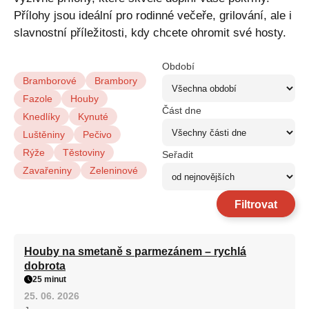
Přílohy jsou ideální pro rodinné večeře, grilování, ale i
slavnostní příležitosti, kdy chcete ohromit své hosty.
Období
Bramborové
Brambory
Fazole
Houby
Část dne
Knedlíky
Kynuté
Luštěniny
Pečivo
Rýže
Těstoviny
Seřadit
Zavařeniny
Zeleninové
Filtrovat
Houby na smetaně s parmezánem – rychlá
dobrota
25 minut
25. 06. 2026