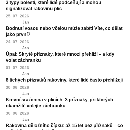
3 typy bolesti, které lidé podceňují a mohou
signalizovat rakovinu plic
25. 07. 2026
Jan
Bodnutí vosou nebo včelou může zabít! Víte, co dělat
jako první?
24. 07. 2026
Jan
Úpal: Skryté příznaky, které mnozí přehlíží – a kdy
volat záchranku
01. 07. 2026
Jan
8 tichých příznaků rakoviny, které lidé často přehlížejí
30. 06. 2026
Jan
Krevní sraženina v plicích: 3 příznaky, při kterých
okamžitě volejte záchranku
30. 06. 2026
Jan
Rakovina děložního čípku: až 15 let bez příznaků – co