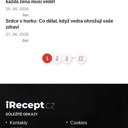
každá žena musí vědět
29. 06. 2026
Jan
Srdce v horku: Co dělat, když vedra ohrožují vaše
zdraví
27. 06. 2026
Jan
…
1
2
3
77
DŮLEŽITÉ ODKAZY
Kontakty
Cookies