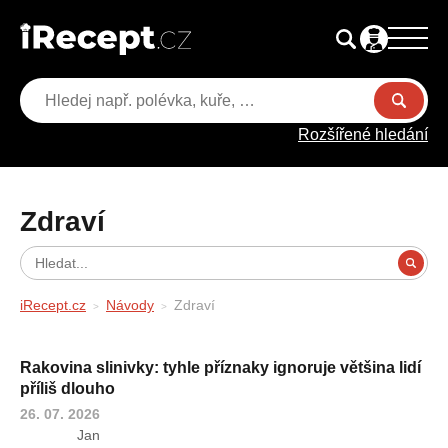
Rozšířené hledání
Zdraví
iRecept.cz
Návody
Zdraví
Rakovina slinivky: tyhle příznaky ignoruje většina lidí
příliš dlouho
26. 07. 2026
Jan