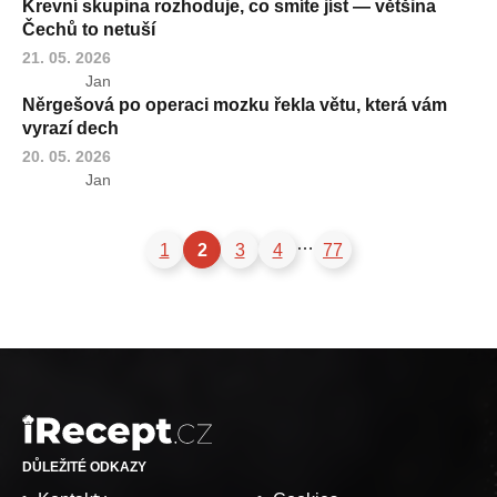
Krevní skupina rozhoduje, co smíte jíst — většina
Čechů to netuší
21. 05. 2026
Jan
Něrgešová po operaci mozku řekla větu, která vám
vyrazí dech
20. 05. 2026
Jan
…
1
2
3
4
77
DŮLEŽITÉ ODKAZY