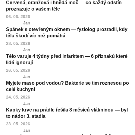
Červená, oranžová i hnědá moč — co každý odstín
prozrazuje o vašem těle
06. 06. 2026
Jan
Spánek s otevřeným oknem — fyziolog prozradil, kdy
tělu škodí víc než pomáhá
28. 05. 2026
Jan
Tělo varuje 4 týdny před infarktem — 6 příznaků které
lidé ignorují
26. 05. 2026
Jan
Myjete maso pod vodou? Bakterie se tím roznesou po
celé kuchyni
24. 05. 2026
Jan
Kapky krve na prádle řešila 8 měsíců vlákninou — byl
to nádor 3. stadia
23. 05. 2026
Jan