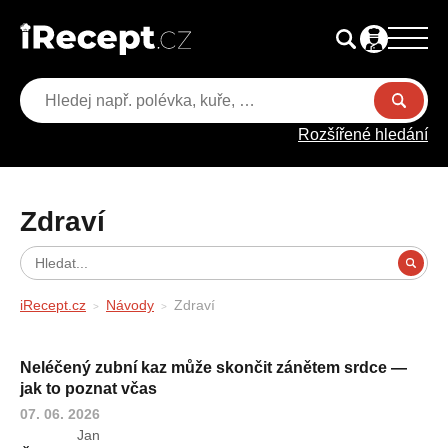
Rozšířené hledání
Zdraví
iRecept.cz
Návody
Zdraví
Neléčený zubní kaz může skončit zánětem srdce —
jak to poznat včas
07. 06. 2026
Jan