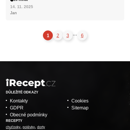
14. 11. 2025
Jan
…
1
2
3
6
DŮLEŽITÉ ODKAZY
Kontakty
Cookies
GDPR
Sitemap
Obecné podmínky
RECEPTY
chuťovky
polévky
dorty