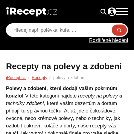
Rozšířené hledání
Recepty na polevy a zdobení
iRecept.cz
Recepty
polevy a zdobení
Polevy a zdobení, které dodají vašim pokrmům
kouzlo!
V této kategorii najdete
recepty na polevy a
techniky zdobení
, které vašim dezertům a dortům
přidají tu správnou tečku. Ať už jde o čokoládové,
ovocné, nebo krémové polevy, nebo o techniky, jak
ozdobit cukroví, koláče a dorty, naše recepty vás
naučí, jak vytvořit dokonalé finále pro vaše sladké