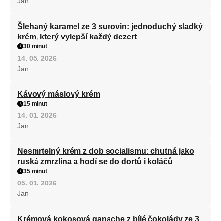
Jan
Šlehaný karamel ze 3 surovin: jednoduchý sladký
krém, který vylepší každý dezert
30 minut
14. 05. 2026
Jan
Kávový máslový krém
15 minut
14. 01. 2026
Jan
Nesmrtelný krém z dob socialismu: chutná jako
ruská zmrzlina a hodí se do dortů i koláčů
35 minut
05. 01. 2026
Jan
Krémová kokosová ganache z bílé čokolády ze 3