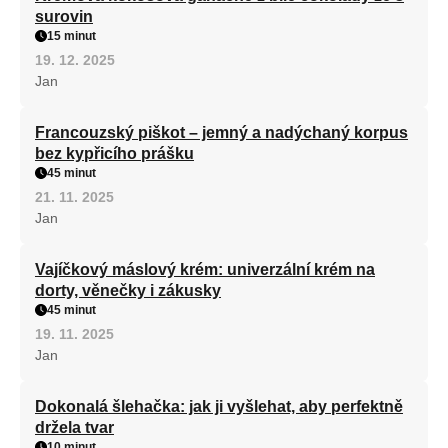
surovin
15 minut
19. 12. 2025
Jan
Francouzský piškot – jemný a nadýchaný korpus
bez kypřicího prášku
45 minut
21. 11. 2025
Jan
Vajíčkový máslový krém: univerzální krém na
dorty, věnečky i zákusky
45 minut
19. 11. 2025
Jan
Dokonalá šlehačka: jak ji vyšlehat, aby perfektně
držela tvar
10 minut