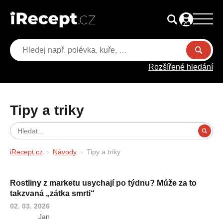
Rozšířené hledání
Tipy a triky
iRecept.cz
Návody
Tipy a triky
Rostliny z marketu usychají po týdnu? Může za to
takzvaná „zátka smrti“
02. 03. 2026
Jan