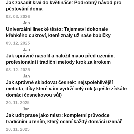
Jak zasadit kiwi do květináče: Podrobný návod pro
pěstování doma
02. 03. 2026
Jan
Univerzální linecké těsto: Tajemství dokonale
křehkého cukroví, které znaly už naše babičky
09. 12. 2025
Jan
Jak správně nasolit a naložit maso před uzením:
profesionální i tradiční metody krok za krokem
08. 12. 2025
Jan
Jak správně skladovat česnek: nejspolehlivější
metoda, díky které vám vydrží celý rok (a ještě získáte
domácí česnekovou sůl)
20. 11. 2025
Jan
Jak udit prase jako mistr: kompletní průvodce
tradičním uzením, který ocení každý domácí uzenář
20. 11. 2025