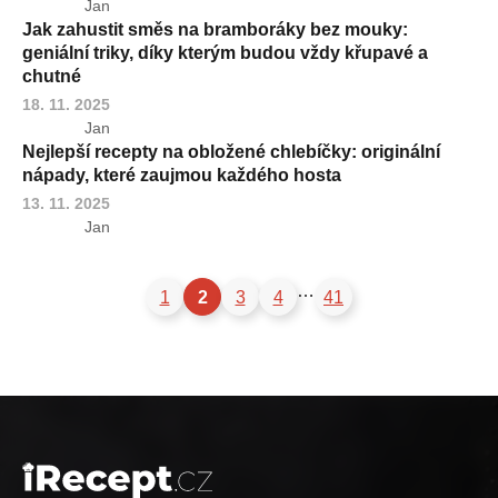
Jan
Jak zahustit směs na bramboráky bez mouky:
geniální triky, díky kterým budou vždy křupavé a
chutné
18. 11. 2025
Jan
Nejlepší recepty na obložené chlebíčky: originální
nápady, které zaujmou každého hosta
13. 11. 2025
Jan
…
1
2
3
4
41