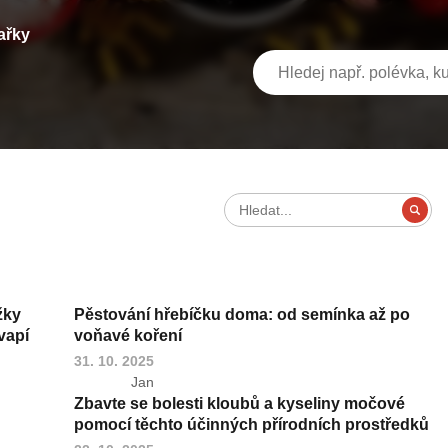
ařky
žky
Pěstování hřebíčku doma: od semínka až po
vapí
voňavé koření
31. 10. 2025
Jan
Zbavte se bolesti kloubů a kyseliny močové
pomocí těchto účinných přírodních prostředků