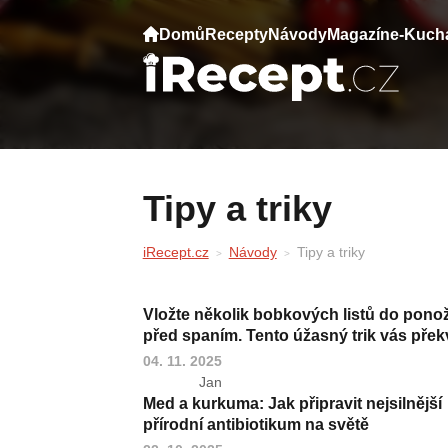
Domů
Recepty
Návody
Magazín
e-Kuch
Tipy a triky
iRecept.cz
Návody
Tipy a triky
Vložte několik bobkových listů do pono
před spaním. Tento úžasný trik vás přek
04. 11. 2025
Jan
Med a kurkuma: Jak připravit nejsilnější
přírodní antibiotikum na světě