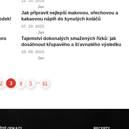
22. 10. 2025
Jan
Jak připravit nejlepší makovou, ořechovou a
edek!
kakaovou náplň do kynutých koláčů
07. 10. 2025
Jan
pro
Tajemství dokonalých smažených řízků: jak
dosáhnout křupavého a šťavnatého výsledku
25. 09. 2025
Jan
…
2
3
4
5
41
ŽITÉ ODKAZY
RECEPTY