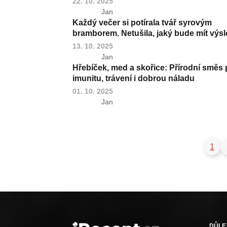
22. 10. 2025
Jan
Každý večer si potírala tvář syrovým
bramborem. Netušila, jaký bude mít výsl
13. 10. 2025
Jan
Hřebíček, med a skořice: Přírodní směs 
imunitu, trávení i dobrou náladu
01. 10. 2025
Jan
1
DŮLE