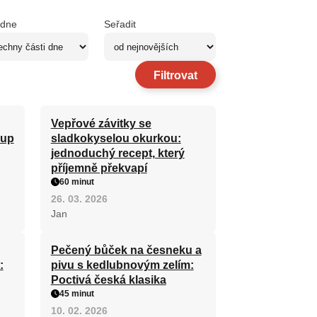
 dne
Seřadit
Filtrovat
Vepřové závitky se
čup
sladkokyselou okurkou:
jednoduchý recept, který
příjemně překvapí
60 minut
26. 03. 2026
Jan
Pečený bůček na česneku a
:
pivu s kedlubnovým zelím:
Poctivá česká klasika
45 minut
10. 02. 2026