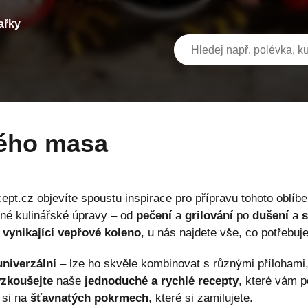
ařky
vého masa
cept.cz objevíte spoustu inspirace pro přípravu tohoto oblí
ůzné kulinářské úpravy – od
pečení
a
grilování
po
dušení
a
o
vynikající vepřové koleno
, u nás najdete vše, co potřebuj
univerzální
– lze ho skvěle kombinovat s různými přílohami
zkoušejte
naše
jednoduché a rychlé recepty
, které vám 
 si na
šťavnatých pokrmech
, které si zamilujete.