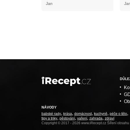
Jan
Ja
DŮLE
Ko
G
Ob
NÁVODY
babské rady
krása
domácnost
kuchyně
péče o tělo
tipy a triky
pěstování
vaření
zahrada
zdraví
Copyright © 2017 - 2026 www.iRecept.cz Šíření obsahu 