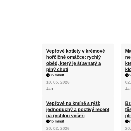
Vepřové kotlety v krémové
Ma
hořčičné omáčce: rychlý
ne
oběd, který je šťavnatý a
kt
plný chuti
kl
35 minut
5
10. 05. 2026
02.
Jan
Ja
Vepřové na kmíně s rýží:
Br
jednoduchý a poctivý recept
tě
na rychlou večeři
pl
45 minut
7
20. 02. 2026
20.