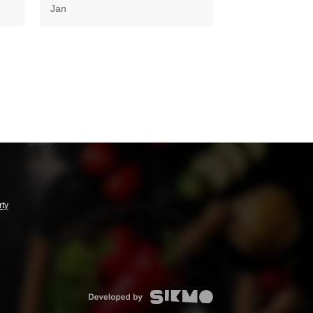
Jan
rty