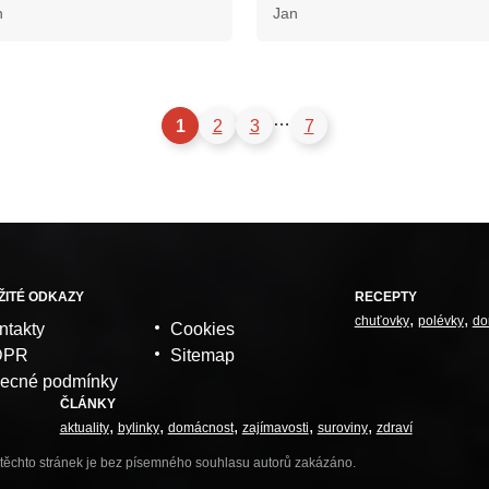
n
Jan
…
1
2
3
7
ŽITÉ ODKAZY
RECEPTY
chuťovky
polévky
do
ntakty
Cookies
DPR
Sitemap
ecné podmínky
ČLÁNKY
aktuality
bylinky
domácnost
zajímavosti
suroviny
zdraví
těchto stránek je bez písemného souhlasu autorů zakázáno.