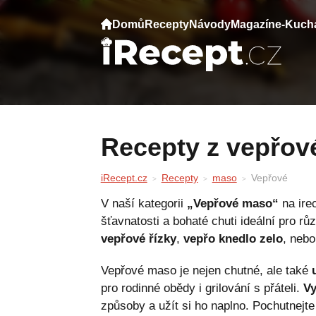
Domů
Recepty
Návody
Magazín
e-Kuch
Recepty z vepřo
iRecept.cz
Recepty
maso
Vepřové
V naší kategorii
„Vepřové maso“
na ire
šťavnatosti a bohaté chuti ideální pro r
vepřové řízky
,
vepřo knedlo zelo
, neb
Vepřové maso je nejen chutné, ale také
pro rodinné obědy i grilování s přáteli.
Vy
způsoby a užít si ho naplno. Pochutnejte