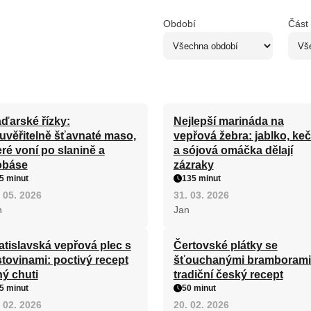
Období
Část
ďarské řízky:
Nejlepší marináda na
uvěřitelně šťavnaté maso,
vepřová žebra: jablko, ke
eré voní po slanině a
a sójová omáčka dělají
obáse
zázraky
5 minut
135 minut
 05. 2026
31. 03. 2026
n
Jan
atislavská vepřová plec s
Čertovské plátky se
stovinami: poctivý recept
šťouchanými bramborami
ný chuti
tradiční český recept
5 minut
50 minut
 02. 2026
20. 02. 2026