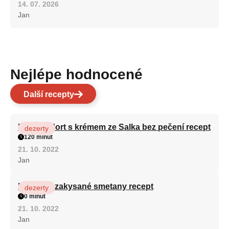
14. 07. 2026
Jan
Nejlépe hodnocené
Další recepty
Patrový dort s krémem ze Salka bez pečení recept
dezerty
120 minut
21. 10. 2022
Jan
Fánky ze zakysané smetany recept
dezerty
0 minut
21. 10. 2022
Jan