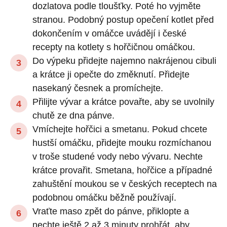
dozlatova podle tloušťky. Poté ho vyjměte
stranou. Podobný postup opečení kotlet před
dokončením v omáčce uvádějí i české
recepty na kotlety s hořčičnou omáčkou.
Do výpeku přidejte najemno nakrájenou cibuli
a krátce ji opečte do změknutí. Přidejte
nasekaný česnek a promíchejte.
Přilijte vývar a krátce povařte, aby se uvolnily
chutě ze dna pánve.
Vmíchejte hořčici a smetanu. Pokud chcete
hustší omáčku, přidejte mouku rozmíchanou
v troše studené vody nebo vývaru. Nechte
krátce provařit. Smetana, hořčice a případné
zahuštění moukou se v českých receptech na
podobnou omáčku běžně používají.
Vraťte maso zpět do pánve, přiklopte a
nechte ještě 2 až 3 minuty prohřát, aby