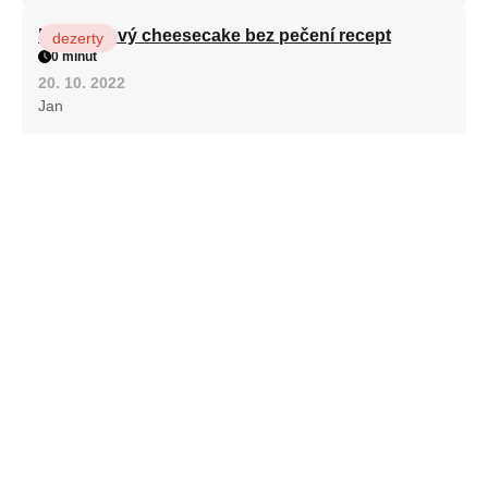
Karamelový cheesecake bez pečení recept
dezerty
0 minut
20. 10. 2022
Jan