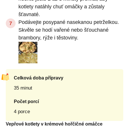
kotlety natáhly chuť omáčky a zůstaly
šťavnaté.
Podávejte posypané nasekanou petrželkou.
Skvěle se hodí vařené nebo šťouchané
brambory, rýže i těstoviny.
Celková doba přípravy
35 minut
Počet porcí
4 porce
Vepřové kotlety v krémové hořčičné omáčce