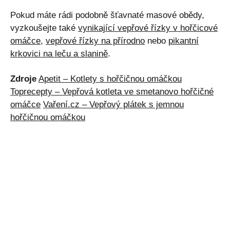
Pokud máte rádi podobně šťavnaté masové obědy,
vyzkoušejte také
vynikající vepřové řízky v hořčicové
omáčce
,
vepřové řízky na přírodno
nebo
pikantní
krkovici na leču a slanině
.
Zdroje
Apetit – Kotlety s hořčičnou omáčkou
Toprecepty – Vepřová kotleta ve smetanovo hořčičné
omáčce
Vaření.cz – Vepřový plátek s jemnou
hořčičnou omáčkou