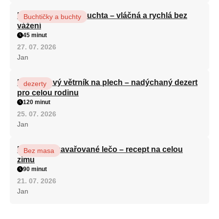
Hrnková maková buchta – vláčná a rychlá bez
Buchtičky a buchty
vážení
45 minut
27. 07. 2026
Jan
Karamelový větrník na plech – nadýchaný dezert
dezerty
pro celou rodinu
120 minut
25. 07. 2026
Jan
Babiččino zavařované lečo – recept na celou
Bez masa
zimu
90 minut
21. 07. 2026
Jan