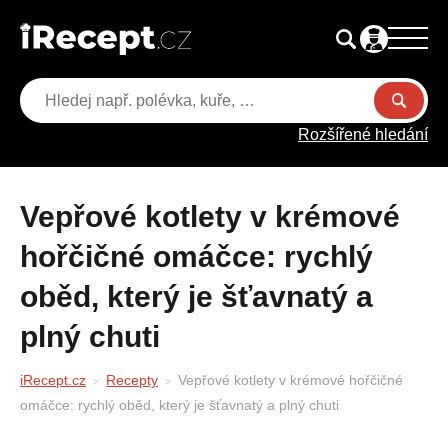
Rozšířené hledání
Vepřové kotlety v krémové
hořčičné omáčce: rychlý
oběd, který je šťavnatý a
plný chuti
iRecept.cz
Recepty
Vepřové kotlety v krémové hořčičné
omáčce: rychlý oběd, který je šťavnatý a plný chuti