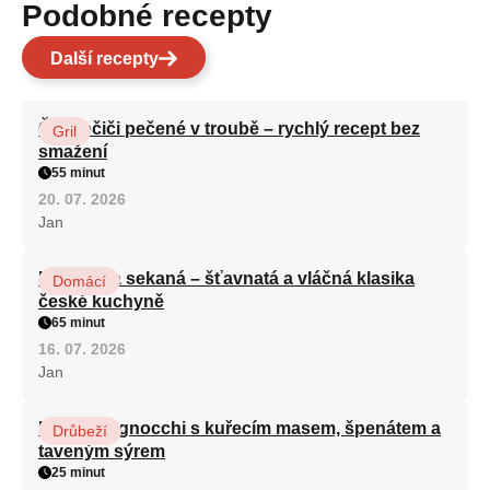
Podobné recepty
Další recepty
Čevabčiči pečené v troubě – rychlý recept bez
Gril
smažení
55 minut
20. 07. 2026
Jan
Babiččina sekaná – šťavnatá a vláčná klasika
Domácí
české kuchyně
65 minut
16. 07. 2026
Jan
Krémové gnocchi s kuřecím masem, špenátem a
Drůbeží
taveným sýrem
25 minut