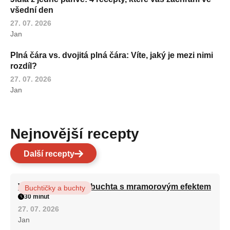
všední den
27. 07. 2026
Jan
Plná čára vs. dvojitá plná čára: Víte, jaký je mezi nimi
rozdíl?
27. 07. 2026
Jan
Nejnovější recepty
Další recepty
Vláčná olejová litá buchta s mramorovým efektem
Buchtičky a buchty
30 minut
27. 07. 2026
Jan