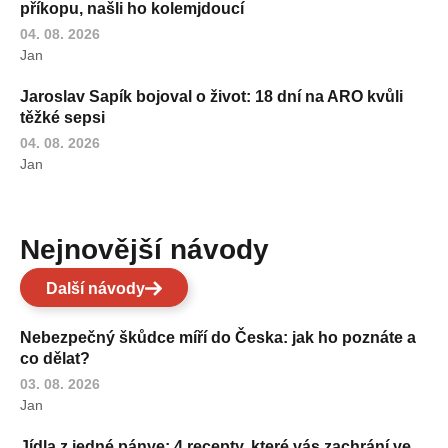
příkopu, našli ho kolemjdoucí
04. 08. 2026
Jan
Jaroslav Sapík bojoval o život: 18 dní na ARO kvůli
těžké sepsi
04. 08. 2026
Jan
Nejnovější návody
Další návody
Nebezpečný škůdce míří do Česka: jak ho poznáte a
co dělat?
03. 08. 2026
Jan
Jídla z jedné pánve: 4 recepty, které vás zachrání ve