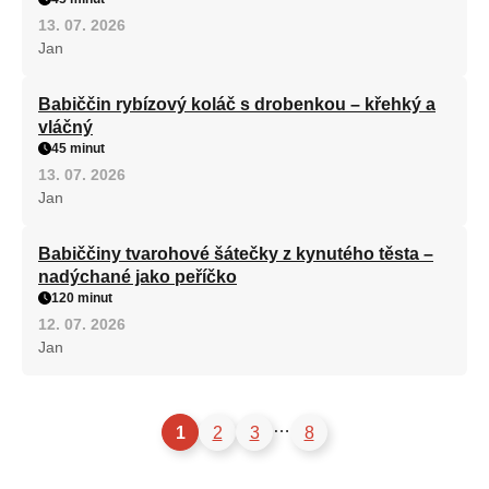
13. 07. 2026
Jan
Babiččin rybízový koláč s drobenkou – křehký a
vláčný
45 minut
13. 07. 2026
Jan
Babiččiny tvarohové šátečky z kynutého těsta –
nadýchané jako peříčko
120 minut
12. 07. 2026
Jan
…
1
2
3
8