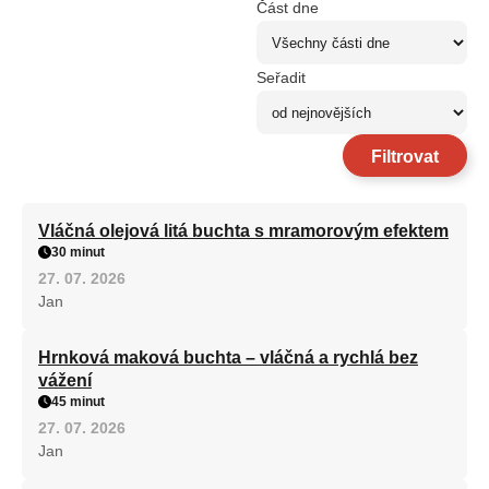
Část dne
Seřadit
Filtrovat
Vláčná olejová litá buchta s mramorovým efektem
30 minut
27. 07. 2026
Jan
Hrnková maková buchta – vláčná a rychlá bez
vážení
45 minut
27. 07. 2026
Jan