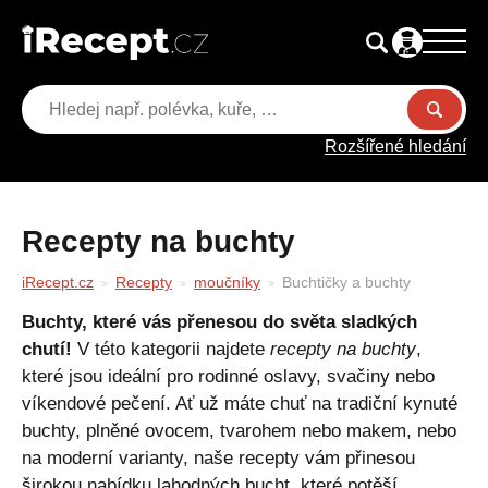
Rozšířené hledání
Recepty na buchty
iRecept.cz
Recepty
moučníky
Buchtičky a buchty
Buchty, které vás přenesou do světa sladkých
chutí!
V této kategorii najdete
recepty na buchty
,
které jsou ideální pro rodinné oslavy, svačiny nebo
víkendové pečení. Ať už máte chuť na tradiční kynuté
buchty, plněné ovocem, tvarohem nebo makem, nebo
na moderní varianty, naše recepty vám přinesou
širokou nabídku lahodných bucht, které potěší