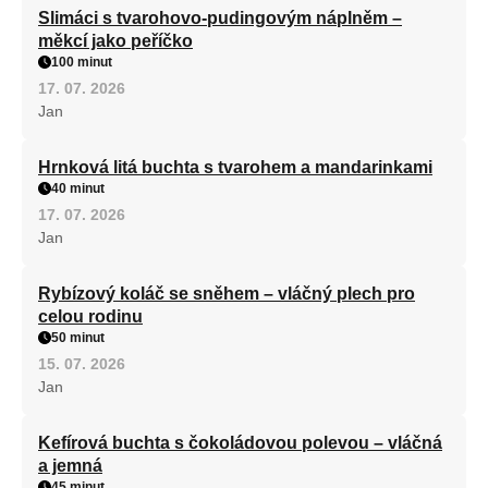
Slimáci s tvarohovo-pudingovým náplněm –
měkcí jako peříčko
100 minut
17. 07. 2026
Jan
Hrnková litá buchta s tvarohem a mandarinkami
40 minut
17. 07. 2026
Jan
Rybízový koláč se sněhem – vláčný plech pro
celou rodinu
50 minut
15. 07. 2026
Jan
Kefírová buchta s čokoládovou polevou – vláčná
a jemná
45 minut