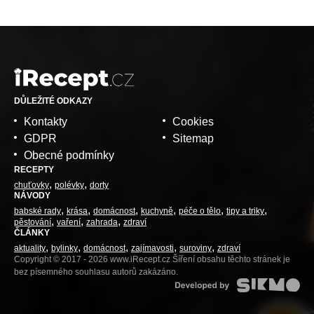
DŮLEŽITÉ ODKAZY
Kontakty
Cookies
GDPR
Sitemap
Obecné podmínky
RECEPTY
chuťovky
polévky
dorty
NÁVODY
babské rady
krása
domácnost
kuchyně
péče o tělo
tipy a triky
pěstování
vaření
zahrada
zdraví
ČLÁNKY
aktuality
bylinky
domácnost
zajímavosti
suroviny
zdraví
Copyright © 2017 - 2026 www.iRecept.cz Šíření obsahu těchto stránek je
bez písemného souhlasu autorů zakázáno.