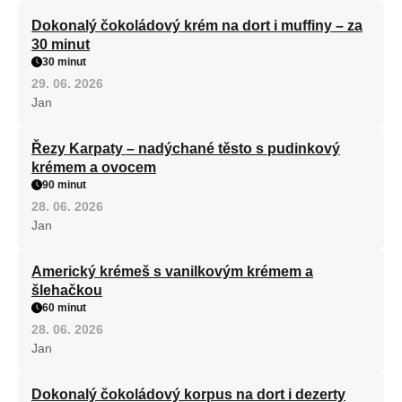
Dokonalý čokoládový krém na dort i muffiny – za
30 minut
30 minut
29. 06. 2026
Jan
Řezy Karpaty – nadýchané těsto s pudinkový
krémem a ovocem
90 minut
28. 06. 2026
Jan
Americký krémeš s vanilkovým krémem a
šlehačkou
60 minut
28. 06. 2026
Jan
Dokonalý čokoládový korpus na dort i dezerty