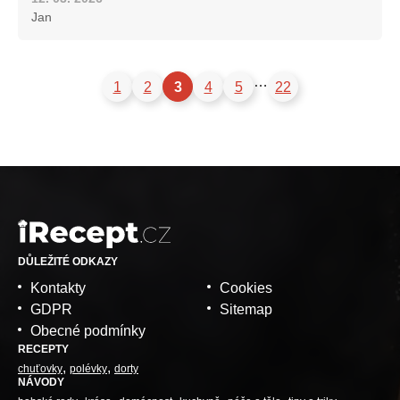
Jan
…
1
2
3
4
5
22
DŮLEŽITÉ ODKAZY
Kontakty
Cookies
GDPR
Sitemap
Obecné podmínky
RECEPTY
chuťovky
polévky
dorty
NÁVODY