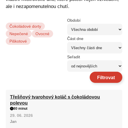
ale i nezapomenutelnou chutí.
Období
Čokoládové dorty
Nepečené
Ovocné
Část dne
Piškotové
Seřadit
Filtrovat
Třešňový tvarohový koláč s čokoládovou
polevou
80 minut
29. 06. 2026
Jan