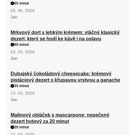
65 minut
25. 06. 2026
Jan
Mrkvový dort s lehkým krémem: vláčný klasický
dezert, který se hodí ke kávě i na oslavu
90 minut
23. 03. 2026
Jan
Dubajský čokoládový cheesecake: krémový
pistáciový dezert s křupavou vrstvou a ganache
35 minut
13. 03. 2026
Jan
Malinový obláček s mascarpone: nepečený
dezert hotový za 20 minut
20 minut
12. 03. 2026