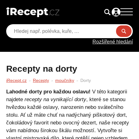
Rozšířené hledání
Recepty na dorty
iRecept.cz
Recepty
moučníky
Dorty
Lahodné dorty pro každou oslavu!
V této kategorii
najdete
recepty na vynikající dorty
, které se stanou
hvězdou každé oslavy, narozenin nebo svátečního
stolu. Ať už máte chuť na nadýchaný piškotový dort,
čokoládový favorit nebo ovocný dezert, naše recepty
vám nabídnou širokou škálu možností. Vytvořte si
vlastní mistrovské dílo, které potěší nejen vzhledem,