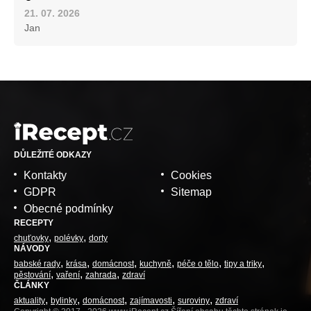
21. 07. 2026
Jan
DŮLEŽITÉ ODKAZY
Kontakty
Cookies
GDPR
Sitemap
Obecné podmínky
RECEPTY
chuťovky
polévky
dorty
NÁVODY
babské rady
krása
domácnost
kuchyně
péče o tělo
tipy a triky
pěstování
vaření
zahrada
zdraví
ČLÁNKY
aktuality
bylinky
domácnost
zajímavosti
suroviny
zdraví