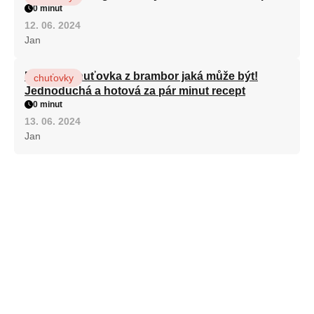
0 minut
12. 06. 2024
Jan
Nejlepší chuťovka z brambor jaká může být!
chuťovky
Jednoduchá a hotová za pár minut recept
0 minut
13. 06. 2024
Jan