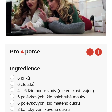
Pro
4
porce
Ingredience
6 bílků
6 žloutků
4 – 6 lžic horké vody (dle velikosti vajec)
6 polévkových lžic polohrubé mouky
6 polévkových lžic mletého cukru
2 balíčky vanilkového cukru