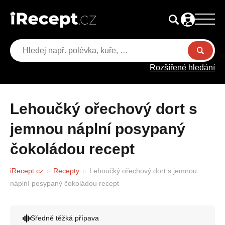
Rozšířené hledání
Lehoučký ořechový dort s
jemnou náplní posypaný
čokoládou recept
iRecept.cz
Recepty
Lehoučký ořechový dort s jemnou
náplní posypaný čokoládou recept
Sředně těžká přípava