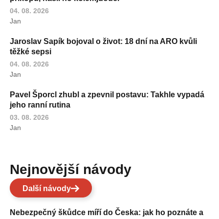
04. 08. 2026
Jan
Jaroslav Sapík bojoval o život: 18 dní na ARO kvůli
těžké sepsi
04. 08. 2026
Jan
Pavel Šporcl zhubl a zpevnil postavu: Takhle vypadá
jeho ranní rutina
03. 08. 2026
Jan
Nejnovější návody
Další návody
Nebezpečný škůdce míří do Česka: jak ho poznáte a