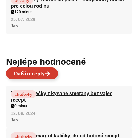
dezerty
pro celou rodinu
120 minut
25. 07. 2026
Jan
Nejlépe hodnocené
Další recepty
Rychlé válečky z kysané smetany bez vajec
chuťovky
recept
0 minut
12. 06. 2024
Jan
Nepečené margot kuličky, ihned hotové recept
chuťovky