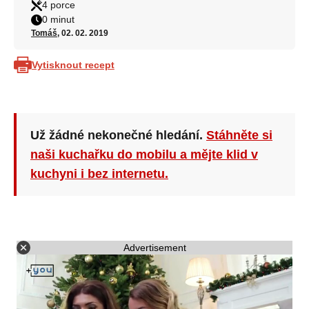
4 porce
0 minut
Tomáš
, 02. 02. 2019
Vytisknout recept
Už žádné nekonečné hledání.
Stáhněte si
naši kuchařku do mobilu a mějte klid v
kuchyni i bez internetu.
Advertisement