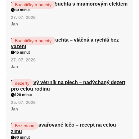
Vláčná olejová litá buchta s mramorovým efektem
Buchtičky a buchty
30 minut
27. 07. 2026
Jan
Hrnková maková buchta – vláčná a rychlá bez
Buchtičky a buchty
vážení
45 minut
27. 07. 2026
Jan
Karamelový větrník na plech – nadýchaný dezert
dezerty
pro celou rodinu
120 minut
25. 07. 2026
Jan
Babiččino zavařované lečo – recept na celou
Bez masa
zimu
90 minut