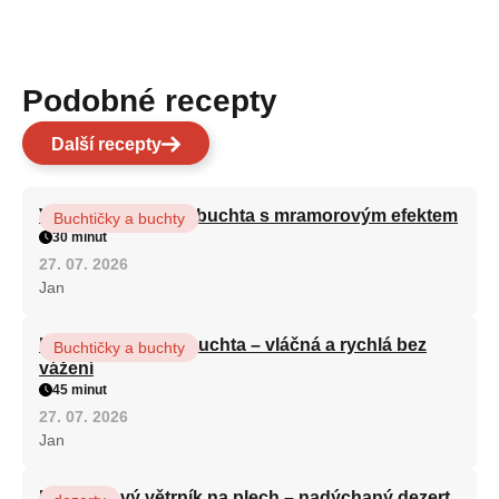
Podobné recepty
Další recepty
Vláčná olejová litá buchta s mramorovým efektem
Buchtičky a buchty
30 minut
27. 07. 2026
Jan
Hrnková maková buchta – vláčná a rychlá bez
Buchtičky a buchty
vážení
45 minut
27. 07. 2026
Jan
Karamelový větrník na plech – nadýchaný dezert