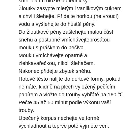
sníh. Zatím uložte do ledničky.
Žloutky zasypte mletým i vanilkovým cukrem
a chvíli šlehejte. Přidejte horkou (ne vroucí)
vodu a vyšlehejte do hustší pěny.
Do žloutkové pěny zašlehejte malou část
sněhu a postupně vmíchávejteprosátou
mouku s práškem do pečiva.
Mouku vmíchávejte opatrně a
zlehkavařečkou, nikoli šlehačem.
Nakonec přidejte zbytek sněhu.
Hotové těsto nalijte do dortové formy, pokud
nemáte, klidně na plech vyložený pečícím
papírem a vložte do trouby vyhřáté na 160 ℃.
Pečte 45 až 50 minut podle výkonu vaší
trouby.
Upečený korpus nechejte ve formě
vychladnout a teprve poté vyjměte ven.