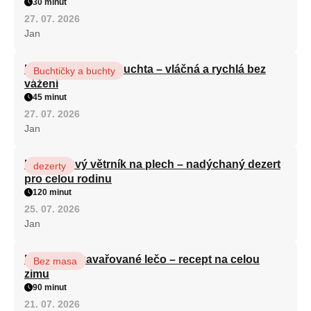
30 minut
27. 07. 2026
Jan
Hrnková maková buchta – vláčná a rychlá bez
Buchtičky a buchty
vážení
45 minut
27. 07. 2026
Jan
Karamelový větrník na plech – nadýchaný dezert
dezerty
pro celou rodinu
120 minut
25. 07. 2026
Jan
Babiččino zavařované lečo – recept na celou
Bez masa
zimu
90 minut
21. 07. 2026