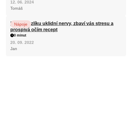
12. 06. 2024
Tomáš
Kořen kozlíku uklidní nervy, zbaví vás stresu a
Nápoje
prospívá očím recept
0 minut
20. 09. 2022
Jan