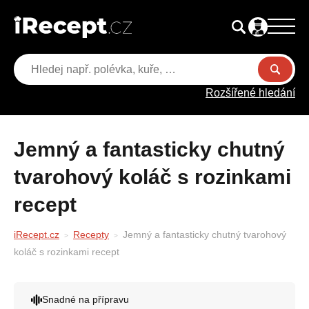
Rozšířené hledání
Jemný a fantasticky chutný
tvarohový koláč s rozinkami
recept
iRecept.cz
Recepty
Jemný a fantasticky chutný tvarohový
koláč s rozinkami recept
Snadné na přípravu