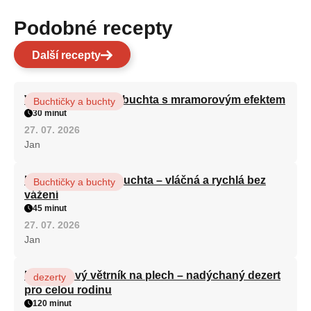
Podobné recepty
Další recepty
Vláčná olejová litá buchta s mramorovým efektem
Buchtičky a buchty
30 minut
27. 07. 2026
Jan
Hrnková maková buchta – vláčná a rychlá bez
Buchtičky a buchty
vážení
45 minut
27. 07. 2026
Jan
Karamelový větrník na plech – nadýchaný dezert
dezerty
pro celou rodinu
120 minut