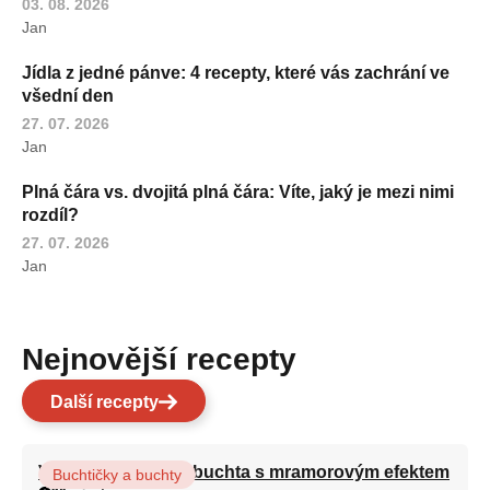
03. 08. 2026
Jan
Jídla z jedné pánve: 4 recepty, které vás zachrání ve
všední den
27. 07. 2026
Jan
Plná čára vs. dvojitá plná čára: Víte, jaký je mezi nimi
rozdíl?
27. 07. 2026
Jan
Nejnovější recepty
Další recepty
Vláčná olejová litá buchta s mramorovým efektem
Buchtičky a buchty