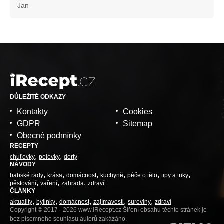
Jan
DŮLEŽITÉ ODKAZY
Kontakty
Cookies
GDPR
Sitemap
Obecné podmínky
RECEPTY
chuťovky
polévky
dorty
NÁVODY
babské rady
krása
domácnost
kuchyně
péče o tělo
tipy a triky
pěstování
vaření
zahrada
zdraví
ČLÁNKY
aktuality
bylinky
domácnost
zajímavosti
suroviny
zdraví
Copyright © 2017 - 2026 www.iRecept.cz Šíření obsahu těchto stránek je
bez písemného souhlasu autorů zakázáno.