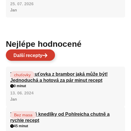
25. 07. 2026
Jan
Nejlépe hodnocené
Další recepty
Nejlepší chuťovka z brambor jaká může být!
chuťovky
Jednoduchá a hotová za pár minut recept
0 minut
13. 06. 2024
Jan
Karlovarské knedlíky od Pohlreicha chutně a
Bez masa
rychle recept
45 minut