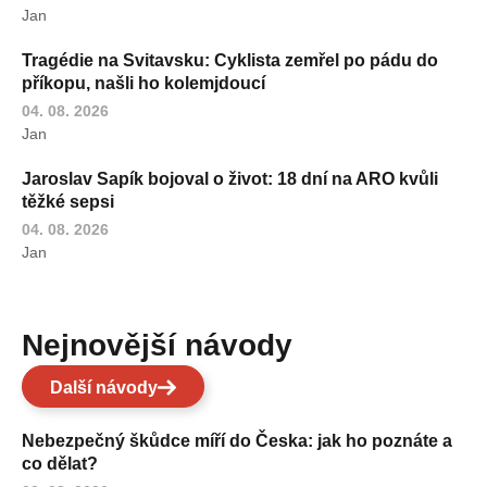
Jan
Tragédie na Svitavsku: Cyklista zemřel po pádu do
příkopu, našli ho kolemjdoucí
04. 08. 2026
Jan
Jaroslav Sapík bojoval o život: 18 dní na ARO kvůli
těžké sepsi
04. 08. 2026
Jan
Nejnovější návody
Další návody
Nebezpečný škůdce míří do Česka: jak ho poznáte a
co dělat?