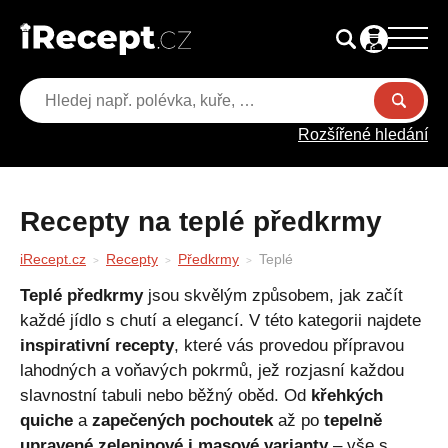
Rozšířené hledání
Recepty na teplé předkrmy
iRecept.cz
Recepty
Předkrmy
Teplé
Teplé předkrmy
jsou skvělým způsobem, jak začít
každé jídlo s chutí a elegancí. V této kategorii najdete
inspirativní recepty
, které vás provedou přípravou
lahodných a voňavých pokrmů, jež rozjasní každou
slavnostní tabuli nebo běžný oběd. Od
křehkých
quiche
a
zapečených pochoutek
až po
tepelně
upravené zeleninové i masové varianty
– vše s