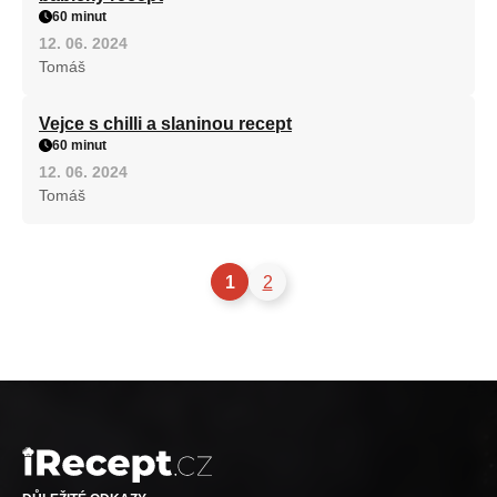
60 minut
12. 06. 2024
Tomáš
Vejce s chilli a slaninou recept
60 minut
12. 06. 2024
Tomáš
1
2