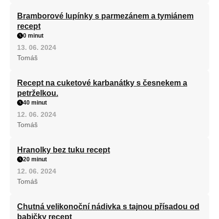
Bramborové lupínky s parmezánem a tymiánem
recept
0 minut
13. 06. 2024
Tomáš
Recept na cuketové karbanátky s česnekem a
petrželkou.
40 minut
12. 06. 2024
Tomáš
Hranolky bez tuku recept
20 minut
12. 06. 2024
Tomáš
Chutná velikonoční nádivka s tajnou přísadou od
babičky recept