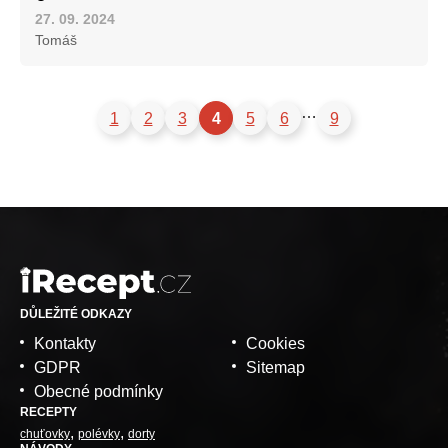
27. 09. 2024
Tomáš
…
1
2
3
4
5
6
9
DŮLEŽITÉ ODKAZY
Kontakty
Cookies
GDPR
Sitemap
Obecné podmínky
RECEPTY
chuťovky
polévky
dorty