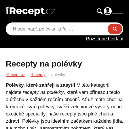
Rozšířené hledání
Recepty na polévky
iRecept.cz
Recepty
polévky
Polévky, které zahřejí a zasytí!
V této kategorii
najdete
recepty na polévky
, které vám přinesou teplo
a útěchu v každém ročním období. Ať už máte chuť na
krémové, syté polévky, svěží zeleninové vývary nebo
exotické speciality, naše recepty jsou plné chuti a
zdraví. Polévky jsou ideálním začátkem každého jídla,
ale mohou být i samostatným pokrmem, který vás