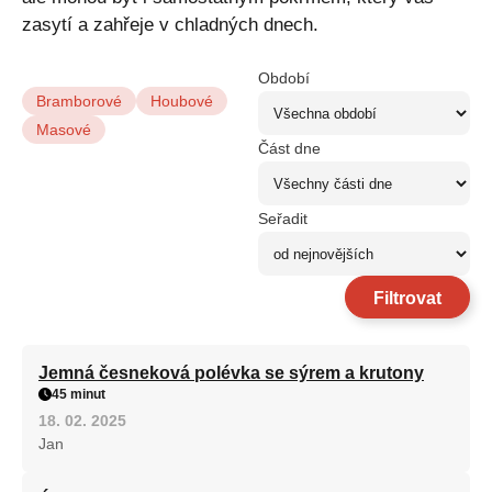
zasytí a zahřeje v chladných dnech.
Období
Bramborové
Houbové
Masové
Část dne
Seřadit
Filtrovat
Jemná česneková polévka se sýrem a krutony
45 minut
18. 02. 2025
Jan