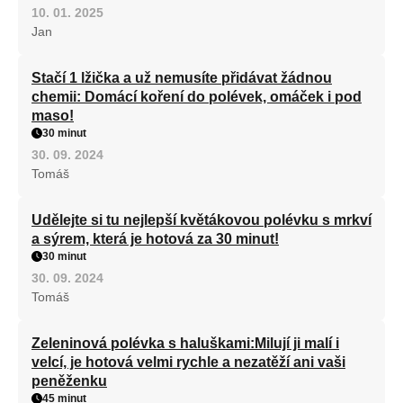
10. 01. 2025
Jan
Stačí 1 lžička a už nemusíte přidávat žádnou
chemii: Domácí koření do polévek, omáček i pod
maso!
30 minut
30. 09. 2024
Tomáš
Udělejte si tu nejlepší květákovou polévku s mrkví
a sýrem, která je hotová za 30 minut!
30 minut
30. 09. 2024
Tomáš
Zeleninová polévka s haluškami:Milují ji malí i
velcí, je hotová velmi rychle a nezatěží ani vaši
peněženku
45 minut