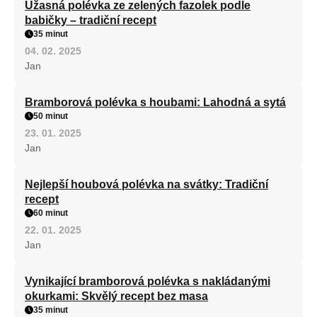
Úžasná polévka ze zelených fazolek podle
babičky – tradiční recept
35 minut
04. 02. 2025
Jan
Bramborová polévka s houbami: Lahodná a sytá
50 minut
23. 01. 2025
Jan
Nejlepší houbová polévka na svátky: Tradiční
recept
60 minut
22. 01. 2025
Jan
Vynikající bramborová polévka s nakládanými
okurkami: Skvělý recept bez masa
35 minut