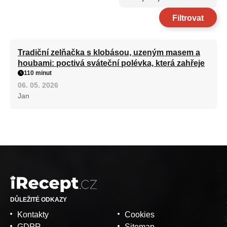
Filtrovat
Tradiční zelňačka s klobásou, uzeným masem a
houbami: poctivá sváteční polévka, která zahřeje
110 minut
06. 05. 2026
Jan
DŮLEŽITÉ ODKAZY
Kontakty
Cookies
GDPR
Sitemap