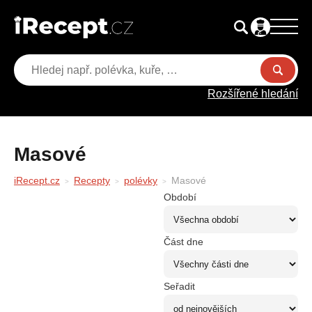
Rozšířené hledání
Masové
iRecept.cz
Recepty
polévky
Masové
Období
Část dne
Seřadit