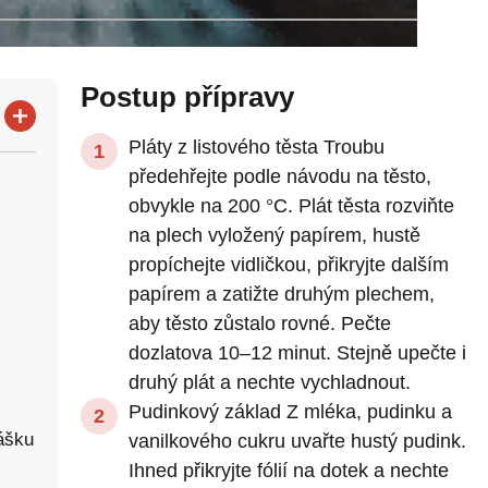
Postup přípravy
Pláty z listového těsta Troubu
předehřejte podle návodu na těsto,
obvykle na 200 °C. Plát těsta rozviňte
na plech vyložený papírem, hustě
propíchejte vidličkou, přikryjte dalším
papírem a zatižte druhým plechem,
aby těsto zůstalo rovné. Pečte
dozlatova 10–12 minut. Stejně upečte i
druhý plát a nechte vychladnout.
Pudinkový základ Z mléka, pudinku a
ášku
vanilkového cukru uvařte hustý pudink.
Ihned přikryjte fólií na dotek a nechte