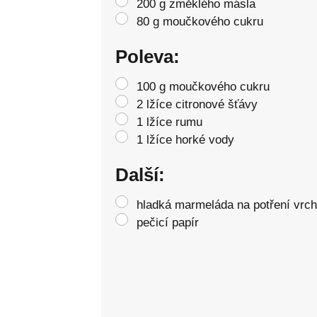
200 g změklého másla
80 g moučkového cukru
Poleva:
100 g moučkového cukru
2 lžíce citronové šťávy
1 lžíce rumu
1 lžíce horké vody
Další:
hladká marmeláda na potření vrc
pečicí papír