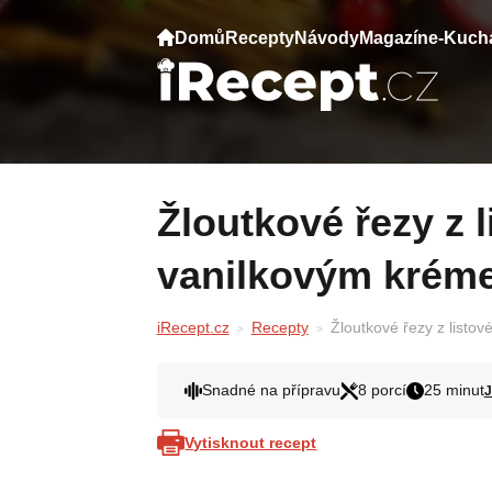
Domů
Recepty
Návody
Magazín
e-Kuch
Žloutkové řezy z listového těsta s
vanilkovým kréme
iRecept.cz
Recepty
Žloutkové řezy z listo
Snadné na přípravu
8 porcí
25 minut
J
Vytisknout recept