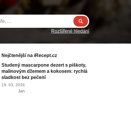
Rozšířené hledání
Nejčtenější na iRecept.cz
Studený mascarpone dezert s piškoty,
malinovým džemem a kokosem: rychlá
sladkost bez pečení
19. 03. 2026
Jan