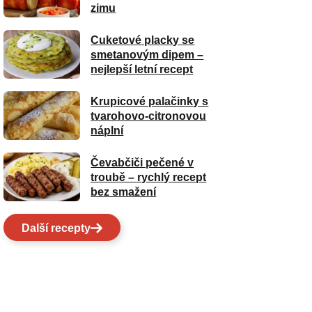
zimu
Cuketové placky se
smetanovým dipem –
nejlepší letní recept
Krupicové palačinky s
tvarohovo-citronovou
náplní
Čevabčiči pečené v
troubě – rychlý recept
bez smažení
Další recepty