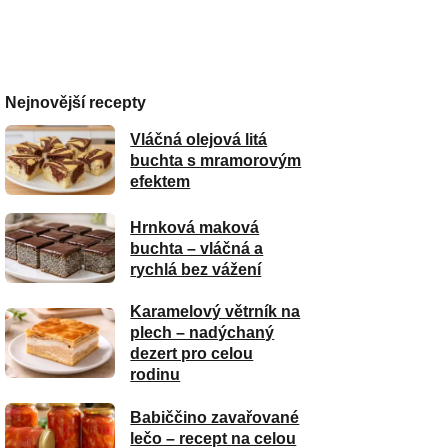
Nejnovější recepty
Vláčná olejová litá
buchta s mramorovým
efektem
Hrnková maková
buchta – vláčná a
rychlá bez vážení
Karamelový větrník na
plech – nadýchaný
dezert pro celou
rodinu
Babiččino zavařované
lečo – recept na celou