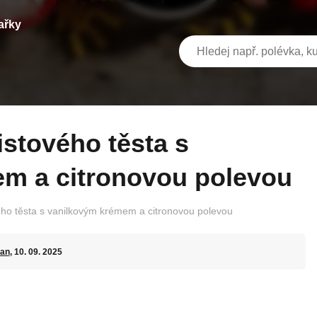
ařky
m a citronovou polevou
vého těsta s vanilkovým krémem a citronovou polevou
an
, 10. 09. 2025