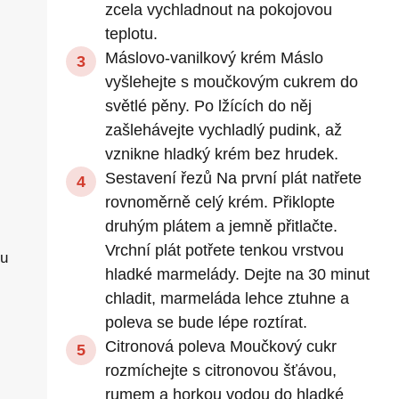
zcela vychladnout na pokojovou
teplotu.
Máslovo-vanilkový krém Máslo
vyšlehejte s moučkovým cukrem do
světlé pěny. Po lžících do něj
zašlehávejte vychladlý pudink, až
vznikne hladký krém bez hrudek.
Sestavení řezů Na první plát natřete
rovnoměrně celý krém. Přiklopte
druhým plátem a jemně přitlačte.
Vrchní plát potřete tenkou vrstvou
hu
hladké marmelády. Dejte na 30 minut
chladit, marmeláda lehce ztuhne a
poleva se bude lépe roztírat.
Citronová poleva Moučkový cukr
rozmíchejte s citronovou šťávou,
rumem a horkou vodou do hladké