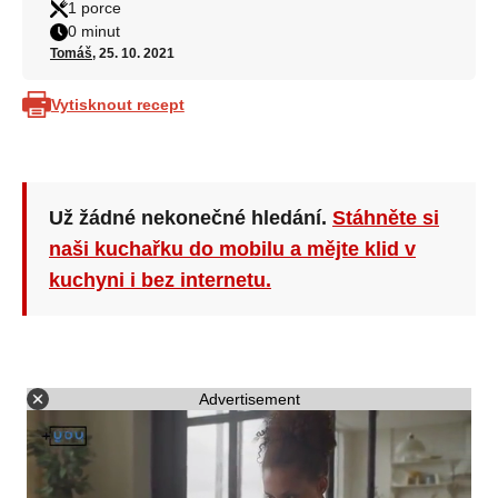
1 porce
0 minut
Tomáš
, 25. 10. 2021
Vytisknout recept
Už žádné nekonečné hledání.
Stáhněte si
naši kuchařku do mobilu a mějte klid v
kuchyni i bez internetu.
Advertisement