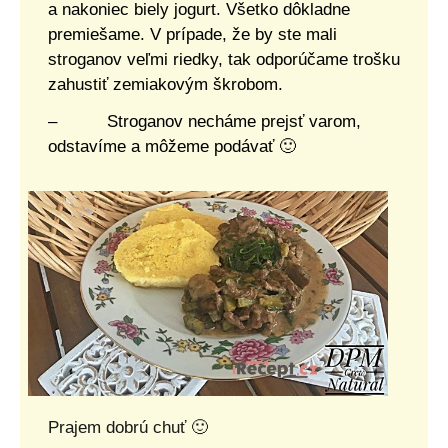
a nakoniec biely jogurt. Všetko dôkladne
premiešame. V prípade, že by ste mali
stroganov veľmi riedky, tak odporúčame trošku
zahustiť zemiakovým škrobom.
– Stroganov necháme prejsť varom,
odstavíme a môžeme podávať 🙂
Prajem dobrú chuť 🙂