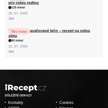
pro celou rodinu
120 minut
25. 07. 2026
Jan
Babiččino zavařované lečo – recept na celou
Bez masa
zimu
90 minut
21. 07. 2026
Jan
DŮLEŽITÉ ODKAZY
Kontakty
Cookies