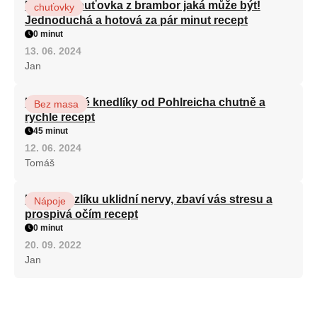
Nejlepší chuťovka z brambor jaká může být!
chuťovky
Jednoduchá a hotová za pár minut recept
0 minut
13. 06. 2024
Jan
Karlovarské knedlíky od Pohlreicha chutně a
Bez masa
rychle recept
45 minut
12. 06. 2024
Tomáš
Kořen kozlíku uklidní nervy, zbaví vás stresu a
Nápoje
prospívá očím recept
0 minut
20. 09. 2022
Jan