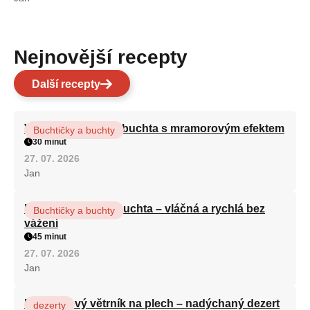
Nejnovější recepty
Další recepty
Vláčná olejová litá buchta s mramorovým efektem
Buchtičky a buchty
30 minut
27. 07. 2026
Jan
Hrnková maková buchta – vláčná a rychlá bez
Buchtičky a buchty
vážení
45 minut
27. 07. 2026
Jan
Karamelový větrník na plech – nadýchaný dezert
dezerty