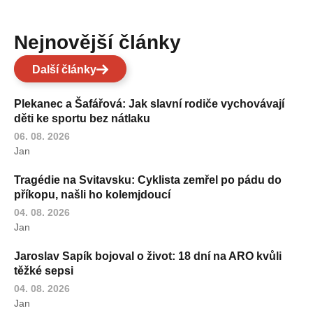
Nejnovější články
Další články
Plekanec a Šafářová: Jak slavní rodiče vychovávají
děti ke sportu bez nátlaku
06. 08. 2026
Jan
Tragédie na Svitavsku: Cyklista zemřel po pádu do
příkopu, našli ho kolemjdoucí
04. 08. 2026
Jan
Jaroslav Sapík bojoval o život: 18 dní na ARO kvůli
těžké sepsi
04. 08. 2026
Jan