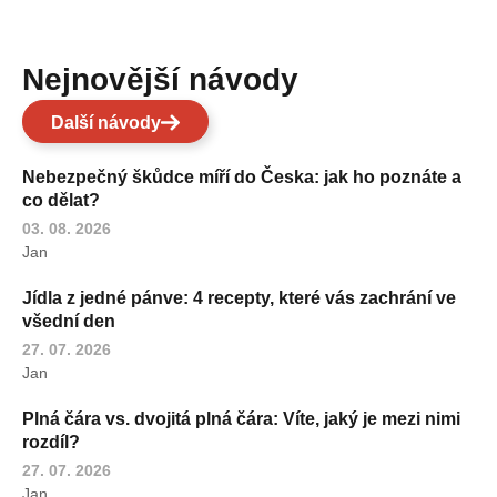
Nejnovější návody
Další návody
Nebezpečný škůdce míří do Česka: jak ho poznáte a
co dělat?
03. 08. 2026
Jan
Jídla z jedné pánve: 4 recepty, které vás zachrání ve
všední den
27. 07. 2026
Jan
Plná čára vs. dvojitá plná čára: Víte, jaký je mezi nimi
rozdíl?
27. 07. 2026
Jan