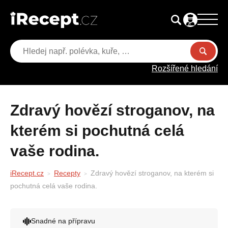
Rozšířené hledání
Zdravý hovězí stroganov, na
kterém si pochutná celá
vaše rodina.
iRecept.cz
Recepty
Zdravý hovězí stroganov, na kterém si
pochutná celá vaše rodina.
Snadné na přípravu