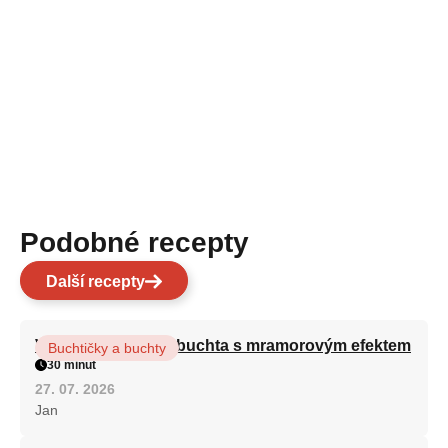
Podobné recepty
Další recepty
Vláčná olejová litá buchta s mramorovým efektem
Buchtičky a buchty
30 minut
27. 07. 2026
Jan