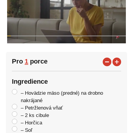
Pro
1
porce
Ingredience
– Hovädzie mäso (predné) na drobno
nakrájané
– Petržlenová vňať
– 2 ks cibule
– Horčica
– Soľ