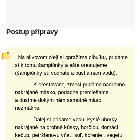
Postup přípravy
Na olivovom oleji si opražíme cibuľku, pridáme
si k tomu šampiónky a ešte orestujeme
(šampiónky sú vodnaté a pustia nám vodu).
– K orestovanej zmesi pridáme nadrobno
nakrájané mäsko, poriadne premiešame
a dusíme dokým nám samotné mäso
nezmäkne.
– Ďalej si pridáme vodu, kyslé uhorky
nakrájané na drobné kúsky, horčicu, domáci
kečup, petržlenovú vňať, soľ, korenie , vegetu