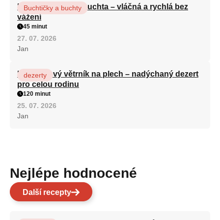
Hrnková maková buchta – vláčná a rychlá bez
Buchtičky a buchty
vážení
45 minut
27. 07. 2026
Jan
Karamelový větrník na plech – nadýchaný dezert
dezerty
pro celou rodinu
120 minut
25. 07. 2026
Jan
Nejlépe hodnocené
Další recepty