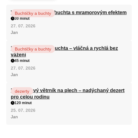
Vláčná olejová litá buchta s mramorovým efektem
Buchtičky a buchty
30 minut
27. 07. 2026
Jan
Hrnková maková buchta – vláčná a rychlá bez
Buchtičky a buchty
vážení
45 minut
27. 07. 2026
Jan
Karamelový větrník na plech – nadýchaný dezert
dezerty
pro celou rodinu
120 minut
25. 07. 2026
Jan