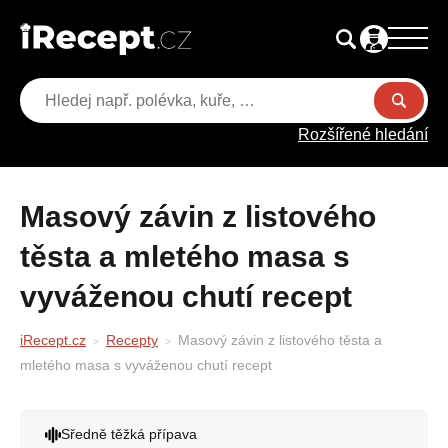
Rozšířené hledání
Masový závin z listového
těsta a mletého masa s
vyváženou chutí recept
iRecept.cz
Recepty
Masový závin z listového těsta a
mletého masa s vyváženou chutí recept
Sředně těžká přípava