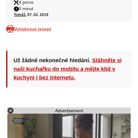
4 porce
0 minut
Tomáš
, 07. 02. 2019
Vytisknout recept
Už žádné nekonečné hledání.
Stáhněte si
naši kuchařku do mobilu a mějte klid v
kuchyni i bez internetu.
Advertisement