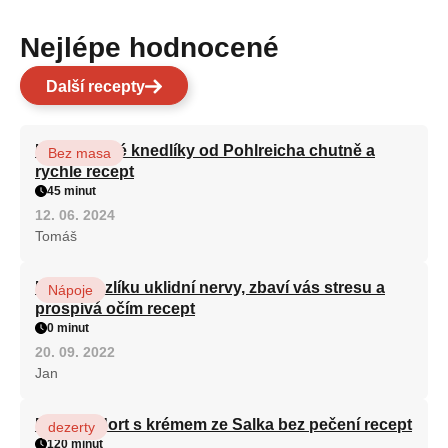
Nejlépe hodnocené
Další recepty
Karlovarské knedlíky od Pohlreicha chutně a
Bez masa
rychle recept
45 minut
12. 06. 2024
Tomáš
Kořen kozlíku uklidní nervy, zbaví vás stresu a
Nápoje
prospívá očím recept
0 minut
20. 09. 2022
Jan
Patrový dort s krémem ze Salka bez pečení recept
dezerty
120 minut