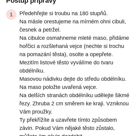
Postup přípravy
Předehřejte si troubu na 180 stupňů.
Na másle orestujeme na mírném ohni cibuli,
česnek a petržel.
Na cibulce osmahneme mleté ​​maso, přidáme
hořčici a rozšlehaná vejce (nechte si trochu
na pomazání těsta), osolte a opepřete.
Mezitím listové těsto vyválíme do tvaru
obdélníku.
Masovou nádivku dejte do středu obdélníku.
Na maso položte uvařená vejce.
Na delších stranách obdélníku udělejte šikmé
řezy. Zhruba 2 cm směrem ke kraji. Vzniknou
Vám proužky.
Ty překřížíte a uzavřete tímto způsobem
závin. Pokud Vám nějaké těsto zůstalo,