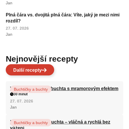
Jan
Plná čára vs. dvojitá plná čára: Víte, jaký je mezi nimi
rozdíl?
27. 07. 2026
Jan
Nejnovější recepty
Další recepty
Vláčná olejová litá buchta s mramorovým efektem
Buchtičky a buchty
30 minut
27. 07. 2026
Jan
Hrnková maková buchta – vláčná a rychlá bez
Buchtičky a buchty
vážení