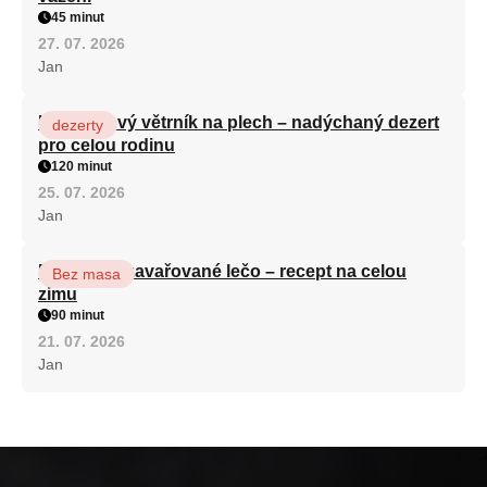
45 minut
27. 07. 2026
Jan
Karamelový větrník na plech – nadýchaný dezert
dezerty
pro celou rodinu
120 minut
25. 07. 2026
Jan
Babiččino zavařované lečo – recept na celou
Bez masa
zimu
90 minut
21. 07. 2026
Jan