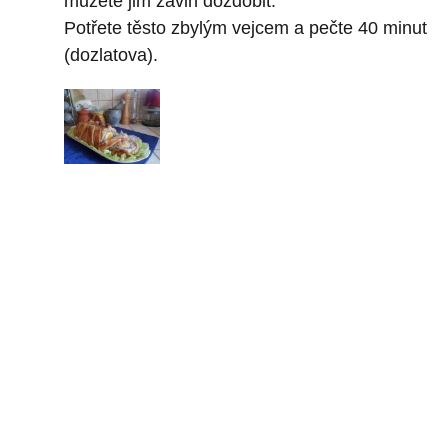
můžete jim závin dozdobit.
Potřete těsto zbylým vejcem a pečte 40 minut
(dozlatova).