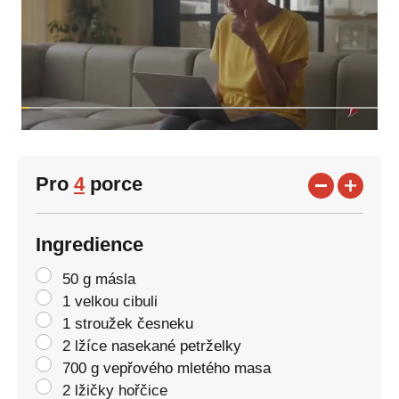
Pro
4
porce
Ingredience
50 g másla
1 velkou cibuli
1 stroužek česneku
2 lžíce nasekané petrželky
700 g vepřového mletého masa
2 lžičky hořčice