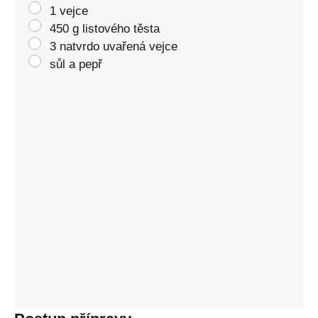
1 vejce
450 g listového těsta
3 natvrdo uvařená vejce
sůl a pepř