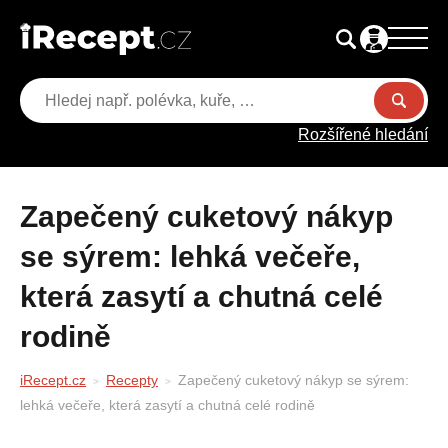
Rozšířené hledání
Zapečený cuketový nákyp
se sýrem: lehká večeře,
která zasytí a chutná celé
rodině
iRecept.cz
Recepty
Zapečený cuketový nákyp se sýrem:
lehká večeře, která zasytí a chutná celé rodině