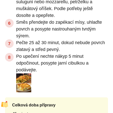
suluguni nebo mozzarellu, petrželku a
muškátový oříšek. Podle potřeby ještě
dosolte a opepřete.
Směs přendejte do zapékací mísy, uhlaďte
povrch a posypte nastrouhaným tvrdým
sýrem.
Pečte 25 až 30 minut, dokud nebude povrch
zlatavý a střed pevný.
Po upečení nechte nákyp 5 minut
odpočinout, posypte jarní cibulkou a
podávejte.
Celková doba přípravy