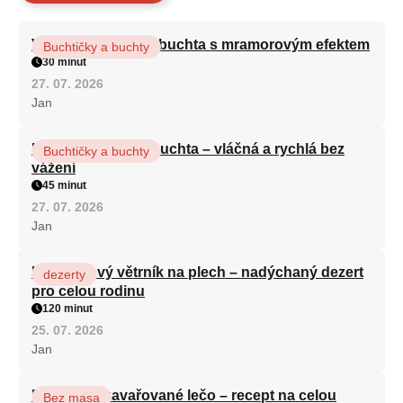
Vláčná olejová litá buchta s mramorovým efektem
Buchtičky a buchty
30 minut
27. 07. 2026
Jan
Hrnková maková buchta – vláčná a rychlá bez
Buchtičky a buchty
vážení
45 minut
27. 07. 2026
Jan
Karamelový větrník na plech – nadýchaný dezert
dezerty
pro celou rodinu
120 minut
25. 07. 2026
Jan
Babiččino zavařované lečo – recept na celou
Bez masa