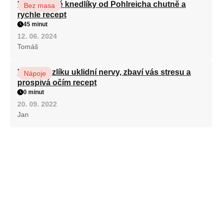
Karlovarské knedlíky od Pohlreicha chutně a
Bez masa
rychle recept
45 minut
12. 06. 2024
Tomáš
Kořen kozlíku uklidní nervy, zbaví vás stresu a
Nápoje
prospívá očím recept
0 minut
20. 09. 2022
Jan