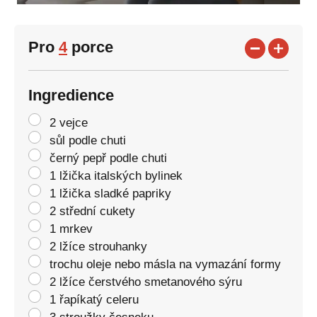
Pro
4
porce
Ingredience
2 vejce
sůl podle chuti
černý pepř podle chuti
1 lžička italských bylinek
1 lžička sladké papriky
2 střední cukety
1 mrkev
2 lžíce strouhanky
trochu oleje nebo másla na vymazání formy
2 lžíce čerstvého smetanového sýru
1 řapíkatý celeru