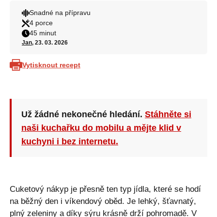
Snadné na přípravu
4 porce
45 minut
Jan
, 23. 03. 2026
Vytisknout recept
Už žádné nekonečné hledání.
Stáhněte si
naši kuchařku do mobilu a mějte klid v
kuchyni i bez internetu.
Cuketový nákyp je přesně ten typ jídla, které se hodí
na běžný den i víkendový oběd. Je lehký, šťavnatý,
plný zeleniny a díky sýru krásně drží pohromadě. V