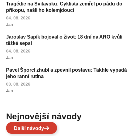
Tragédie na Svitavsku: Cyklista zemřel po pádu do
příkopu, našli ho kolemjdoucí
04. 08. 2026
Jan
Jaroslav Sapík bojoval o život: 18 dní na ARO kvůli
těžké sepsi
04. 08. 2026
Jan
Pavel Šporcl zhubl a zpevnil postavu: Takhle vypadá
jeho ranní rutina
03. 08. 2026
Jan
Nejnovější návody
Další návody