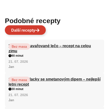
Podobné recepty
Další recepty
Babiččino zavařované lečo – recept na celou
Bez masa
zimu
90 minut
21. 07. 2026
Jan
Cuketové placky se smetanovým dipem – nejlepší
Bez masa
letní recept
30 minut
21. 07. 2026
Jan