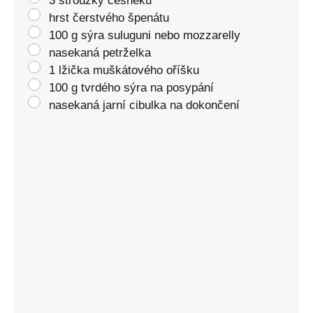
3 stroužky česneku
hrst čerstvého špenátu
100 g sýra suluguni nebo mozzarelly
nasekaná petrželka
1 lžička muškátového oříšku
100 g tvrdého sýra na posypání
nasekaná jarní cibulka na dokončení