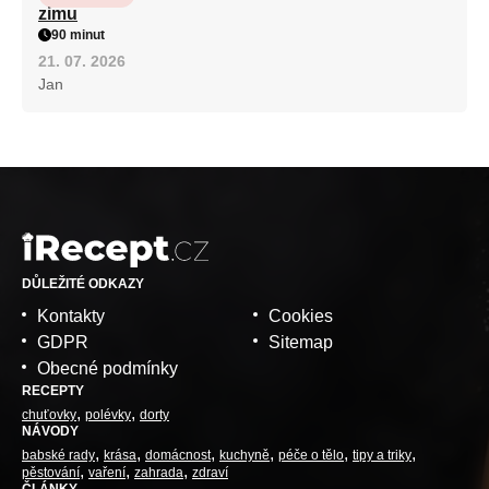
zimu
90 minut
21. 07. 2026
Jan
DŮLEŽITÉ ODKAZY
Kontakty
Cookies
GDPR
Sitemap
Obecné podmínky
RECEPTY
chuťovky
polévky
dorty
NÁVODY
babské rady
krása
domácnost
kuchyně
péče o tělo
tipy a triky
pěstování
vaření
zahrada
zdraví
ČLÁNKY