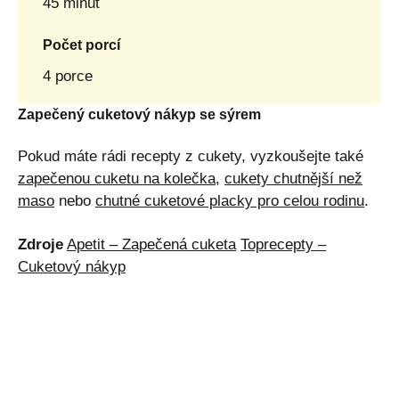
45 minut
Počet porcí
4 porce
Zapečený cuketový nákyp se sýrem
Pokud máte rádi recepty z cukety, vyzkoušejte také
zapečenou cuketu na kolečka
,
cukety chutnější než
maso
nebo
chutné cuketové placky pro celou rodinu
.
Zdroje
Apetit – Zapečená cuketa
Toprecepty –
Cuketový nákyp