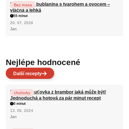
Nadýchaná bublanina s tvarohem a ovocem –
Bez masa
vláčná a lehká
55 minut
20. 07. 2026
Jan
Nejlépe hodnocené
Další recepty
Nejlepší chuťovka z brambor jaká může být!
chuťovky
Jednoduchá a hotová za pár minut recept
0 minut
13. 06. 2024
Jan