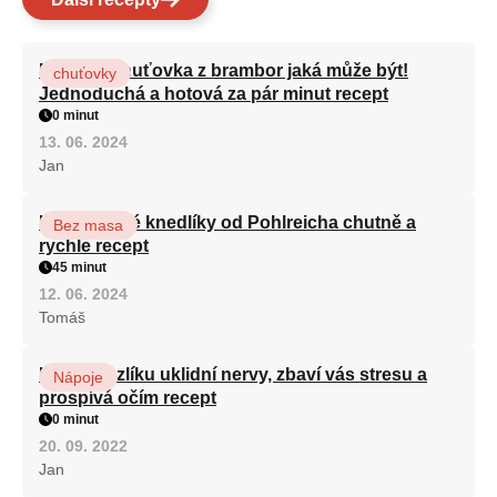
Nejlepší chuťovka z brambor jaká může být!
chuťovky
Jednoduchá a hotová za pár minut recept
0 minut
13. 06. 2024
Jan
Karlovarské knedlíky od Pohlreicha chutně a
Bez masa
rychle recept
45 minut
12. 06. 2024
Tomáš
Kořen kozlíku uklidní nervy, zbaví vás stresu a
Nápoje
prospívá očím recept
0 minut
20. 09. 2022
Jan