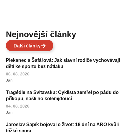
Nejnovější články
Další články
Plekanec a Šafářová: Jak slavní rodiče vychovávají
děti ke sportu bez nátlaku
06. 08. 2026
Jan
Tragédie na Svitavsku: Cyklista zemřel po pádu do
příkopu, našli ho kolemjdoucí
04. 08. 2026
Jan
Jaroslav Sapík bojoval o život: 18 dní na ARO kvůli
těžké sepsi