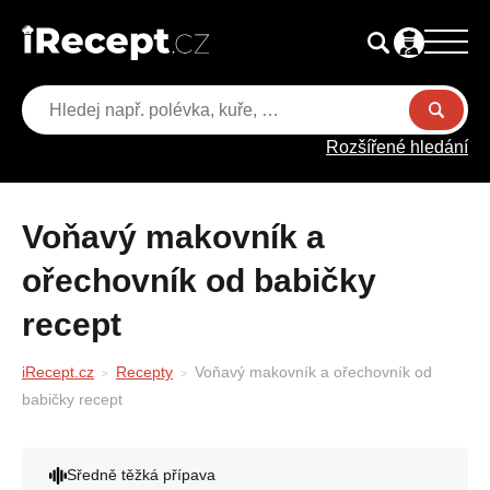
Rozšířené hledání
Voňavý makovník a
ořechovník od babičky
recept
iRecept.cz
Recepty
Voňavý makovník a ořechovník od
babičky recept
Sředně těžká přípava