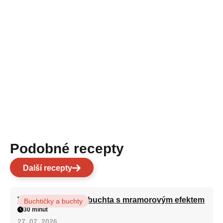
Podobné recepty
Další recepty
Vláčná olejová litá buchta s mramorovým efektem
Buchtičky a buchty
30 minut
27. 07. 2026