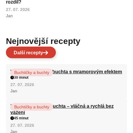
rozdíl?
27. 07. 2026
Jan
Nejnovější recepty
Další recepty
Vláčná olejová litá buchta s mramorovým efektem
Buchtičky a buchty
30 minut
27. 07. 2026
Jan
Hrnková maková buchta – vláčná a rychlá bez
Buchtičky a buchty
vážení
45 minut
27. 07. 2026
Jan