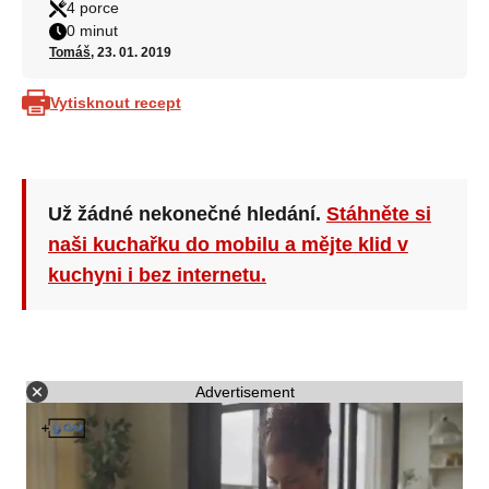
4 porce
0 minut
Tomáš
, 23. 01. 2019
Vytisknout recept
Už žádné nekonečné hledání.
Stáhněte si
naši kuchařku do mobilu a mějte klid v
kuchyni i bez internetu.
Advertisement