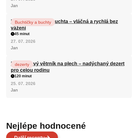
Jan
Hrnková maková buchta – vláčná a rychlá bez
Buchtičky a buchty
vážení
45 minut
27. 07. 2026
Jan
Karamelový větrník na plech – nadýchaný dezert
dezerty
pro celou rodinu
120 minut
25. 07. 2026
Jan
Nejlépe hodnocené
Další recepty