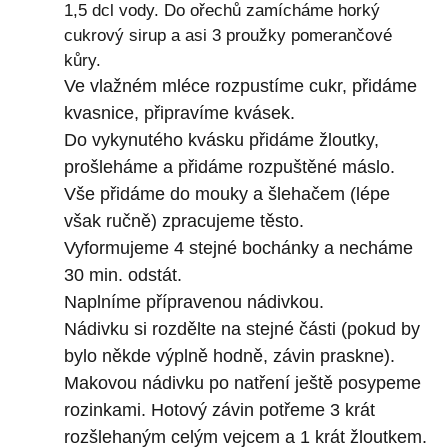
1,5 dcl vody. Do ořechů zamícháme horký
cukrový sirup a asi 3 proužky pomerančové
kůry.
Ve vlažném mléce rozpustíme cukr, přidáme
kvasnice, připravíme kvásek.
Do vykynutého kvásku přidáme žloutky,
prošleháme a přidáme rozpuštěné máslo.
Vše přidáme do mouky a šlehačem (lépe
však ručně) zpracujeme těsto.
Vyformujeme 4 stejné bochánky a necháme
30 min. odstát.
Naplníme přípravenou nádivkou.
Nádivku si rozdělte na stejné části (pokud by
bylo někde výplně hodně, závin praskne).
Makovou nádivku po natření ještě posypeme
rozinkami. Hotový závin potřeme 3 krát
rozšlehaným celým vejcem a 1 krát žloutkem.