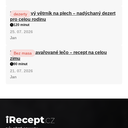
Karamelový větrník na plech – nadýchaný dezert
dezerty
pro celou rodinu
120 minut
25. 07. 2026
Jan
Babiččino zavařované lečo – recept na celou
Bez masa
zimu
90 minut
21. 07. 2026
Jan