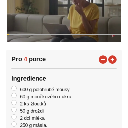
Pro
4
porce
Ingredience
600 g polohrubé mouky
60 g moučkového cukru
2 ks žloutků
50 g droždí
2 dcl mléka
250 g másla.