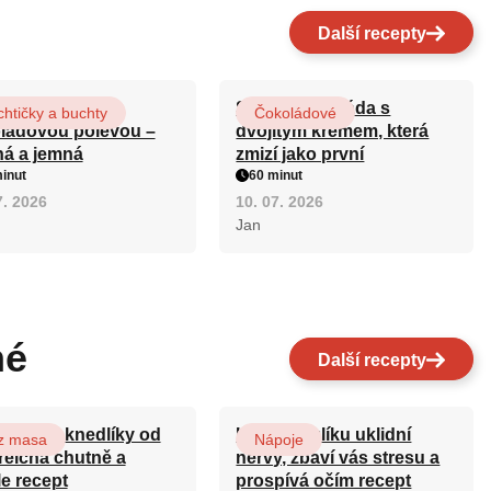
Další recepty
rová buchta s
Sametová roláda s
htičky a buchty
Čokoládové
ládovou polevou –
dvojitým krémem, která
ná a jemná
zmizí jako první
inut
60 minut
7. 2026
10. 07. 2026
Jan
né
Další recepty
ovarské knedlíky od
Kořen kozlíku uklidní
z masa
Nápoje
reicha chutně a
nervy, zbaví vás stresu a
le recept
prospívá očím recept