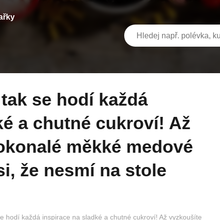
ařky
ké a chutné cukroví! Až
dokonalé měkké medové
i, že nesmí na stole
se hodí každá inspirace na sladké a chutné cukroví! Až vyzkoušíte