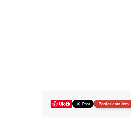
Uložit
Poslat emailem