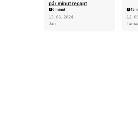
pár minut recept
0 minut
45 m
13. 06. 2024
12. 0
Jan
Tomá