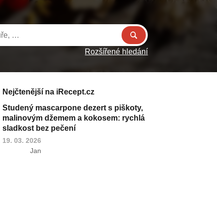
Rozšířené hledání
Nejčtenější na iRecept.cz
Studený mascarpone dezert s piškoty,
malinovým džemem a kokosem: rychlá
sladkost bez pečení
19. 03. 2026
Jan