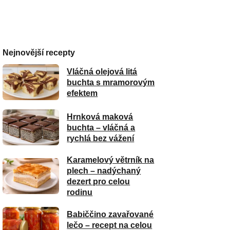
Nejnovější recepty
Vláčná olejová litá
buchta s mramorovým
efektem
Hrnková maková
buchta – vláčná a
rychlá bez vážení
Karamelový větrník na
plech – nadýchaný
dezert pro celou
rodinu
Babiččino zavařované
lečo – recept na celou