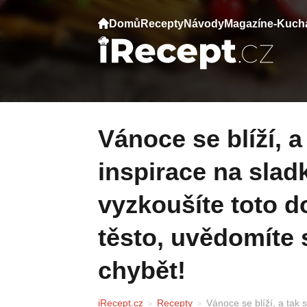
Domů
Recepty
Návody
Magazín
e-Kuch
Vánoce se blíží, a tak se hodí každá
inspirace na slad
vyzkoušíte toto 
těsto, uvědomíte s
chybět!
iRecept.cz
Recepty
Vánoce se blíží, a tak 