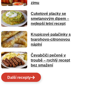
zimu
Cuketové placky se
smetanovým dipem –
nejlepší letní recept
Krupicové palačinky s
tvarohovo-citronovou
náplní
Čevabčiči pečené v
troubě – rychlý recept
bez smažení
Další recepty