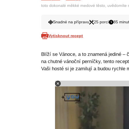
toto dokonalé měkké medové těsto, uvědomíte si
Snadné na přípravu
25 porcí
85 minu
Vytisknout recept
Blíží se Vánoce, a to znamená jediné – 
na chutné vánoční perníčky, tento rece
Vaši hosté si je zamilují a budou rychle 