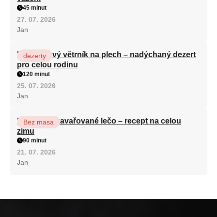
45 minut
27. 07. 2026
Jan
Karamelový větrník na plech – nadýchaný dezert
dezerty
pro celou rodinu
120 minut
25. 07. 2026
Jan
Babiččino zavařované lečo – recept na celou
Bez masa
zimu
90 minut
21. 07. 2026
Jan