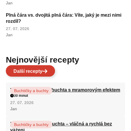
Jan
Plná čára vs. dvojitá plná čára: Víte, jaký je mezi nimi
rozdíl?
27. 07. 2026
Jan
Nejnovější recepty
Další recepty
Vláčná olejová litá buchta s mramorovým efektem
Buchtičky a buchty
30 minut
27. 07. 2026
Jan
Hrnková maková buchta – vláčná a rychlá bez
Buchtičky a buchty
vážení