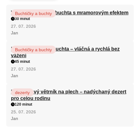
Vláčná olejová litá buchta s mramorovým efektem
Buchtičky a buchty
30 minut
27. 07. 2026
Jan
Hrnková maková buchta – vláčná a rychlá bez
Buchtičky a buchty
vážení
45 minut
27. 07. 2026
Jan
Karamelový větrník na plech – nadýchaný dezert
dezerty
pro celou rodinu
120 minut
25. 07. 2026
Jan