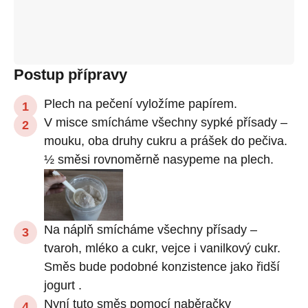
Postup přípravy
Plech na pečení vyložíme papírem.
V misce smícháme všechny sypké přísady –
mouku, oba druhy cukru a prášek do pečiva.
½ směsi rovnoměrně nasypeme na plech.
Na náplň smícháme všechny přísady –
tvaroh, mléko a cukr, vejce i vanilkový cukr.
Směs bude podobné konzistence jako řidší
jogurt .
Nyní tuto směs pomocí naběračky