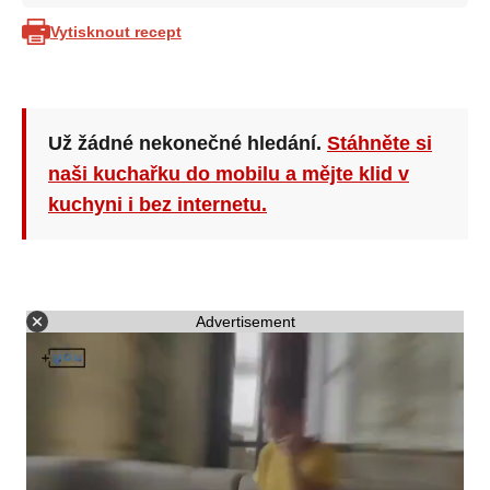
Vytisknout recept
Už žádné nekonečné hledání.
Stáhněte si
naši kuchařku do mobilu a mějte klid v
kuchyni i bez internetu.
Advertisement