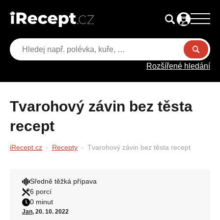
Rozšířené hledání
Tvarohový závin bez těsta
recept
iRecept.cz
Recepty
Tvarohový závin bez těsta recept
Sředně těžká přípava
6 porcí
0 minut
Jan
, 20. 10. 2022