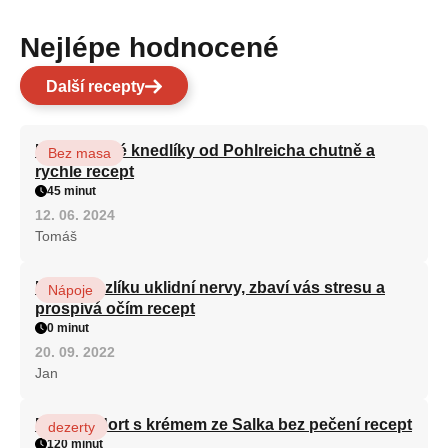
Nejlépe hodnocené
Další recepty
Karlovarské knedlíky od Pohlreicha chutně a
Bez masa
rychle recept
45 minut
12. 06. 2024
Tomáš
Kořen kozlíku uklidní nervy, zbaví vás stresu a
Nápoje
prospívá očím recept
0 minut
20. 09. 2022
Jan
Patrový dort s krémem ze Salka bez pečení recept
dezerty
120 minut