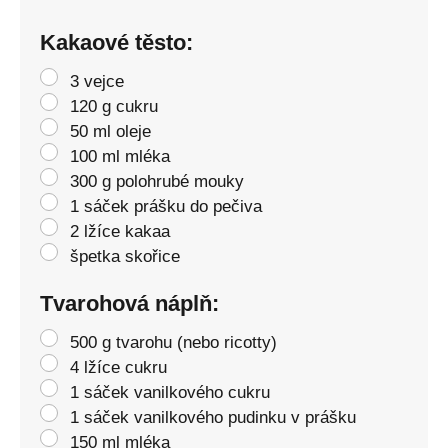
Kakaové těsto:
3 vejce
120 g cukru
50 ml oleje
100 ml mléka
300 g polohrubé mouky
1 sáček prášku do pečiva
2 lžíce kakaa
špetka skořice
Tvarohová náplň:
500 g tvarohu (nebo ricotty)
4 lžíce cukru
1 sáček vanilkového cukru
1 sáček vanilkového pudinku v prášku
150 ml mléka