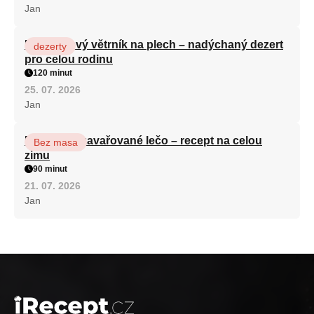
Jan
Karamelový větrník na plech – nadýchaný dezert
dezerty
pro celou rodinu
120 minut
25. 07. 2026
Jan
Babiččino zavařované lečo – recept na celou
Bez masa
zimu
90 minut
21. 07. 2026
Jan