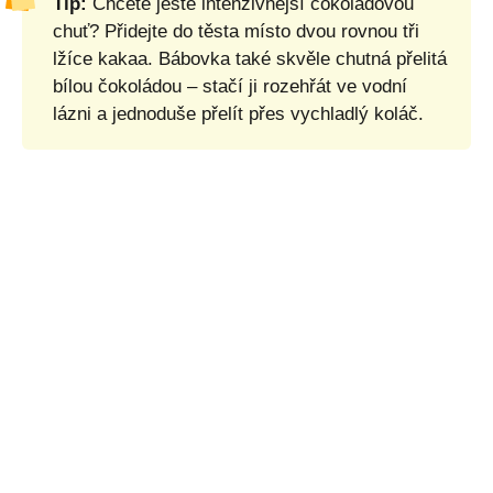
Tip:
Chcete ještě intenzivnější čokoládovou
chuť? Přidejte do těsta místo dvou rovnou tři
lžíce kakaa. Bábovka také skvěle chutná přelitá
bílou čokoládou – stačí ji rozehřát ve vodní
lázni a jednoduše přelít přes vychladlý koláč.