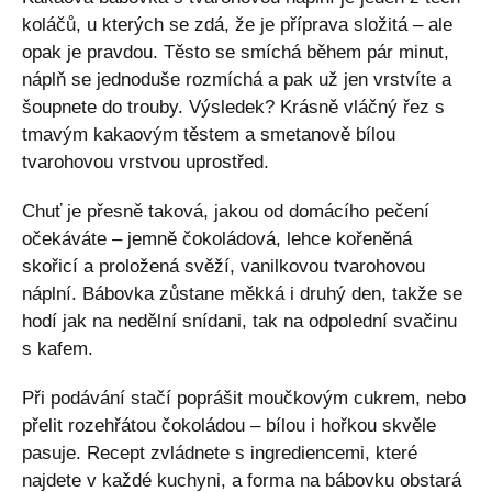
koláčů, u kterých se zdá, že je příprava složitá – ale
opak je pravdou. Těsto se smíchá během pár minut,
náplň se jednoduše rozmíchá a pak už jen vrstvíte a
šoupnete do trouby. Výsledek? Krásně vláčný řez s
tmavým kakaovým těstem a smetanově bílou
tvarohovou vrstvou uprostřed.
Chuť je přesně taková, jakou od domácího pečení
očekáváte – jemně čokoládová, lehce kořeněná
skořicí a proložená svěží, vanilkovou tvarohovou
náplní. Bábovka zůstane měkká i druhý den, takže se
hodí jak na nedělní snídani, tak na odpolední svačinu
s kafem.
Při podávání stačí poprášit moučkovým cukrem, nebo
přelit rozehřátou čokoládou – bílou i hořkou skvěle
pasuje. Recept zvládnete s ingrediencemi, které
najdete v každé kuchyni, a forma na bábovku obstará