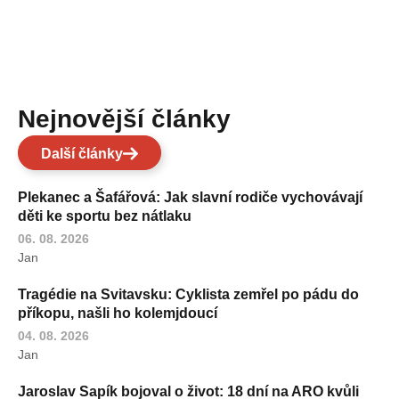
Nejnovější články
Další články
Plekanec a Šafářová: Jak slavní rodiče vychovávají
děti ke sportu bez nátlaku
06. 08. 2026
Jan
Tragédie na Svitavsku: Cyklista zemřel po pádu do
příkopu, našli ho kolemjdoucí
04. 08. 2026
Jan
Jaroslav Sapík bojoval o život: 18 dní na ARO kvůli