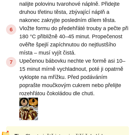
nalijte polovinu tvarohové náplně. Přidejte
druhou třetinu těsta, zbývající náplň a
nakonec zakryjte posledním dílem těsta.
Vložte formu do předehřáté trouby a pečte při
180 °C přibližně 40–45 minut. Propečenost
ověřte špejlí zapíchnutou do nejtlustšího
místa – musí vyjít čistá.
Upečenou bábovku nechte ve formě asi 10–
15 minut mírně vychladnout, poté ji opatrně
vyklopte na mřížku. Před podáváním
poprašte moučkovým cukrem nebo přelijte
rozehřátou čokoládou dle chuti.