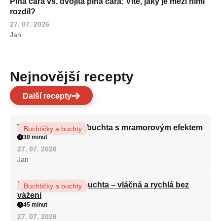
Plná čára vs. dvojitá plná čára: Víte, jaký je mezi nimi
rozdíl?
27. 07. 2026
Jan
Nejnovější recepty
Další recepty
Vláčná olejová litá buchta s mramorovým efektem
Buchtičky a buchty
30 minut
27. 07. 2026
Jan
Hrnková maková buchta – vláčná a rychlá bez
Buchtičky a buchty
vážení
45 minut
27. 07. 2026