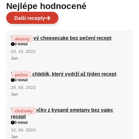
Nejlépe hodnocené
Další recepty
Karamelový cheesecake bez pečení recept
dezerty
0 minut
20. 10. 2022
Jan
Hrnkový chlebík, který vydrží až týden recept
pečivo
0 minut
29. 09. 2022
Jan
Rychlé válečky z kysané smetany bez vajec
chuťovky
recept
0 minut
12. 06. 2024
Jan