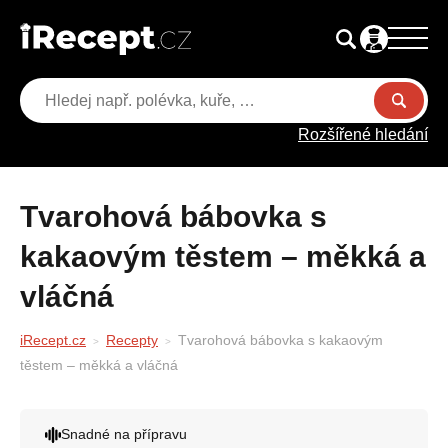
Rozšířené hledání
Tvarohová bábovka s
kakaovým těstem – měkká a
vláčná
iRecept.cz
Recepty
Tvarohová bábovka s kakaovým
těstem – měkká a vláčná
Snadné na přípravu