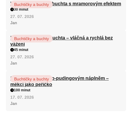
Vláčná olejová litá buchta s mramorovým efektem
Buchtičky a buchty
30 minut
27. 07. 2026
Jan
Hrnková maková buchta – vláčná a rychlá bez
Buchtičky a buchty
vážení
45 minut
27. 07. 2026
Jan
Slimáci s tvarohovo-pudingovým náplněm –
Buchtičky a buchty
měkcí jako peříčko
100 minut
17. 07. 2026
Jan