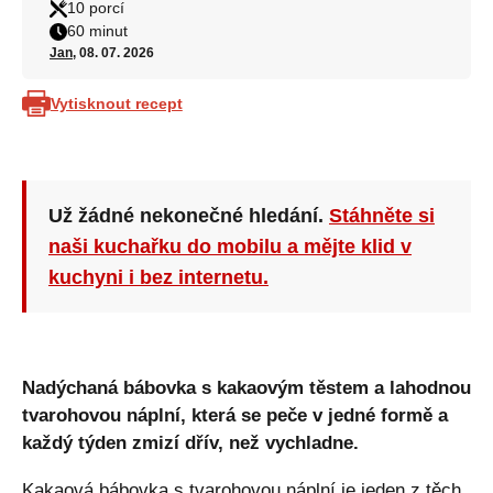
10 porcí
60 minut
Jan
, 08. 07. 2026
Vytisknout recept
Už žádné nekonečné hledání.
Stáhněte si
naši kuchařku do mobilu a mějte klid v
kuchyni i bez internetu.
Nadýchaná bábovka s kakaovým těstem a lahodnou
tvarohovou náplní, která se peče v jedné formě a
každý týden zmizí dřív, než vychladne.
Kakaová bábovka s tvarohovou náplní je jeden z těch