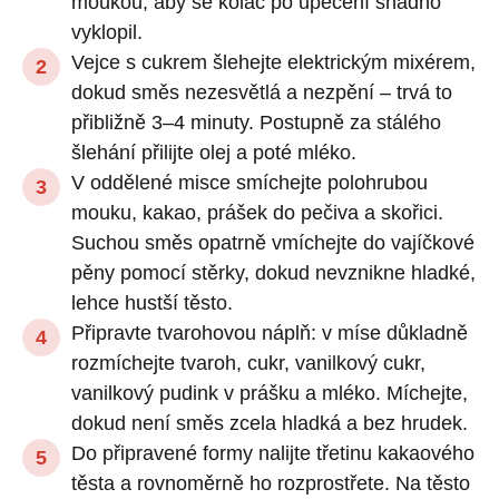
moukou, aby se koláč po upečení snadno
vyklopil.
Vejce s cukrem šlehejte elektrickým mixérem,
dokud směs nezesvětlá a nezpění – trvá to
přibližně 3–4 minuty. Postupně za stálého
šlehání přilijte olej a poté mléko.
V oddělené misce smíchejte polohrubou
mouku, kakao, prášek do pečiva a skořici.
Suchou směs opatrně vmíchejte do vajíčkové
pěny pomocí stěrky, dokud nevznikne hladké,
lehce hustší těsto.
Připravte tvarohovou náplň: v míse důkladně
rozmíchejte tvaroh, cukr, vanilkový cukr,
vanilkový pudink v prášku a mléko. Míchejte,
dokud není směs zcela hladká a bez hrudek.
Do připravené formy nalijte třetinu kakaového
těsta a rovnoměrně ho rozprostřete. Na těsto