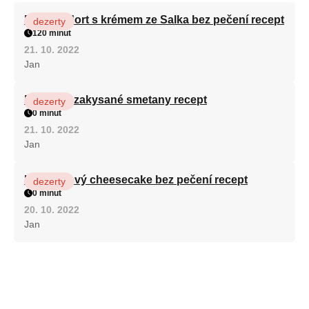
Patrový dort s krémem ze Salka bez pečení recept
dezerty
120 minut
21. 10. 2022
Jan
Fánky ze zakysané smetany recept
dezerty
0 minut
21. 10. 2022
Jan
Karamelový cheesecake bez pečení recept
dezerty
0 minut
20. 10. 2022
Jan