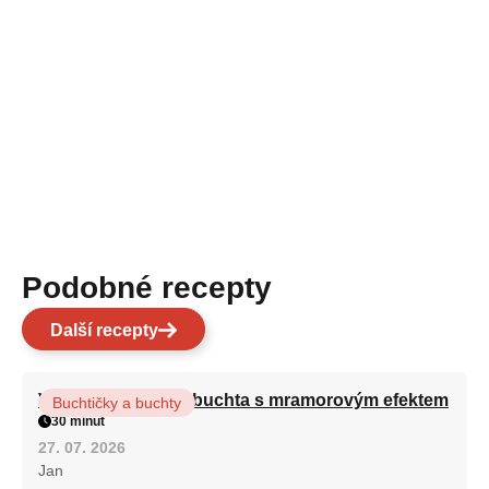
Podobné recepty
Další recepty
Vláčná olejová litá buchta s mramorovým efektem
Buchtičky a buchty
30 minut
27. 07. 2026
Jan