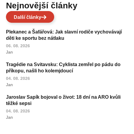
Nejnovější články
Další články
Plekanec a Šafářová: Jak slavní rodiče vychovávají
děti ke sportu bez nátlaku
06. 08. 2026
Jan
Tragédie na Svitavsku: Cyklista zemřel po pádu do
příkopu, našli ho kolemjdoucí
04. 08. 2026
Jan
Jaroslav Sapík bojoval o život: 18 dní na ARO kvůli
těžké sepsi
04. 08. 2026
Jan