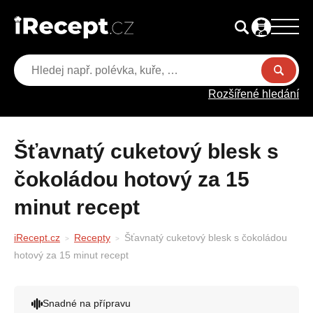
Rozšířené hledání
Šťavnatý cuketový blesk s
čokoládou hotový za 15
minut recept
iRecept.cz
Recepty
Šťavnatý cuketový blesk s čokoládou
hotový za 15 minut recept
Snadné na přípravu