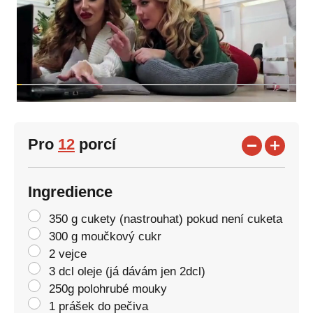
Pro
12
porcí
Ingredience
350 g cukety (nastrouhat) pokud není cuketa
300 g moučkový cukr
2 vejce
3 dcl oleje (já dávám jen 2dcl)
250g polohrubé mouky
1 prášek do pečiva