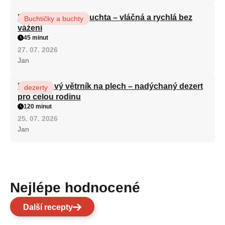
Hrnková maková buchta – vláčná a rychlá bez
Buchtičky a buchty
vážení
45 minut
27. 07. 2026
Jan
Karamelový větrník na plech – nadýchaný dezert
dezerty
pro celou rodinu
120 minut
25. 07. 2026
Jan
Nejlépe hodnocené
Další recepty