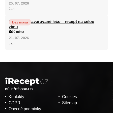
25. 07. 2026
Jan
Babiččino zavařované lečo – recept na celou
Bez masa
zimu
90 minut
21. 07. 2026
Jan
DŮLEŽITÉ ODKAZY
Kontakty
Cookies
GDPR
Sitemap
Obecné podmínky