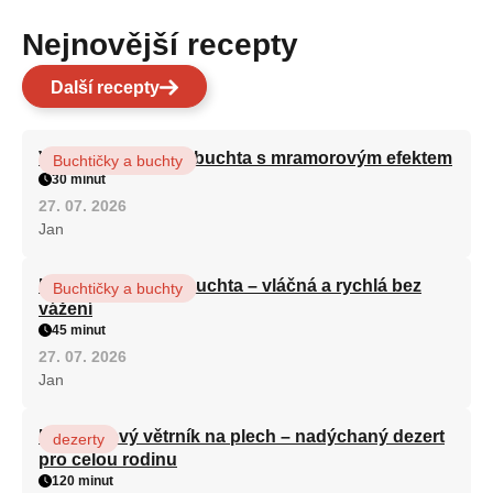
Nejnovější recepty
Další recepty
Vláčná olejová litá buchta s mramorovým efektem
Buchtičky a buchty
30 minut
27. 07. 2026
Jan
Hrnková maková buchta – vláčná a rychlá bez
Buchtičky a buchty
vážení
45 minut
27. 07. 2026
Jan
Karamelový větrník na plech – nadýchaný dezert
dezerty
pro celou rodinu
120 minut