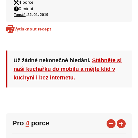
4 porce
0 minut
Tomáš
, 22. 01. 2019
Vytisknout recept
Už žádné nekonečné hledání.
Stáhněte si
naši kuchařku do mobilu a mějte klid v
kuchyni i bez internetu.
Pro
4
porce