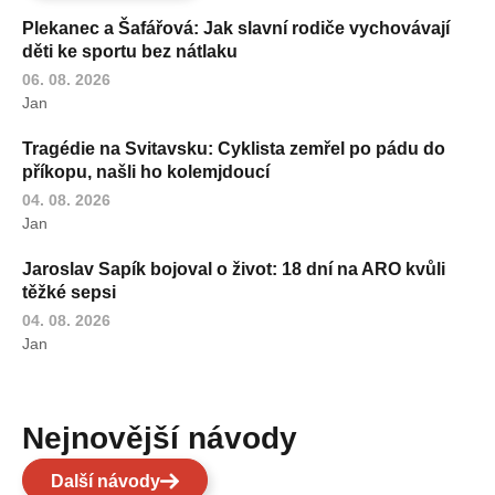
Plekanec a Šafářová: Jak slavní rodiče vychovávají
děti ke sportu bez nátlaku
06. 08. 2026
Jan
Tragédie na Svitavsku: Cyklista zemřel po pádu do
příkopu, našli ho kolemjdoucí
04. 08. 2026
Jan
Jaroslav Sapík bojoval o život: 18 dní na ARO kvůli
těžké sepsi
04. 08. 2026
Jan
Nejnovější návody
Další návody