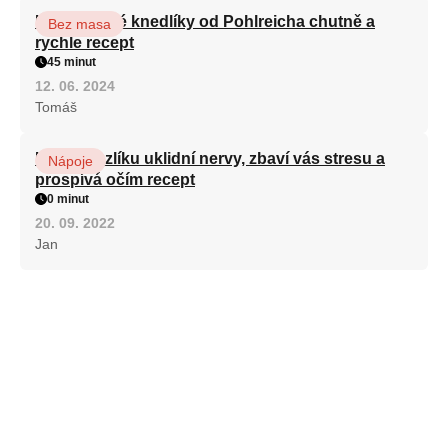
Karlovarské knedlíky od Pohlreicha chutně a
Bez masa
rychle recept
45 minut
12. 06. 2024
Tomáš
Kořen kozlíku uklidní nervy, zbaví vás stresu a
Nápoje
prospívá očím recept
0 minut
20. 09. 2022
Jan