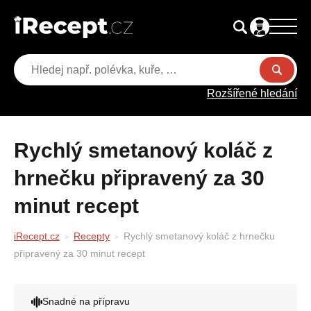
Rozšířené hledání
Rychlý smetanový koláč z
hrnečku připravený za 30
minut recept
iRecept.cz
Recepty
Rychlý smetanový koláč z hrnečku
připravený za 30 minut recept
Snadné na přípravu