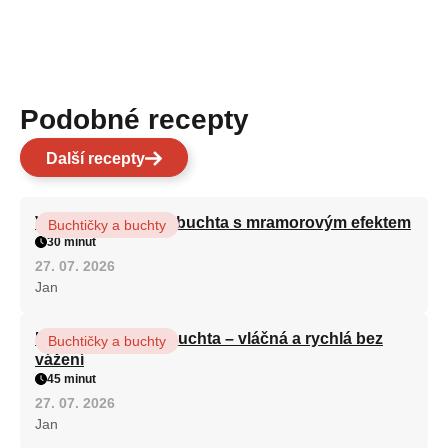
Podobné recepty
Další recepty
Vláčná olejová litá buchta s mramorovým efektem
Buchtičky a buchty
30 minut
27. 07. 2026
Jan
Hrnková maková buchta – vláčná a rychlá bez
Buchtičky a buchty
vážení
45 minut
27. 07. 2026
Jan