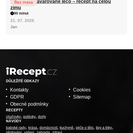
Babiččino zavařované lečo – recept na celou
Bez masa
zimu
90 minut
21. 07. 2026
Jan
DŮLEŽITÉ ODKAZY
Kontakty
Cookies
GDPR
Sitemap
Obecné podmínky
RECEPTY
chuťovky
polévky
dorty
NÁVODY
babské rady
krása
domácnost
kuchyně
péče o tělo
tipy a triky
pěstování
vaření
zahrada
zdraví