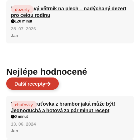
Karamelový větrník na plech – nadýchaný dezert
dezerty
pro celou rodinu
120 minut
25. 07. 2026
Jan
Nejlépe hodnocené
Další recepty
Nejlepší chuťovka z brambor jaká může být!
chuťovky
Jednoduchá a hotová za pár minut recept
0 minut
13. 06. 2024
Jan