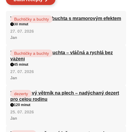
Vláčná olejová litá buchta s mramorovým efektem
Buchtičky a buchty
30 minut
27. 07. 2026
Jan
Hrnková maková buchta – vláčná a rychlá bez
Buchtičky a buchty
vážení
45 minut
27. 07. 2026
Jan
Karamelový větrník na plech – nadýchaný dezert
dezerty
pro celou rodinu
120 minut
25. 07. 2026
Jan