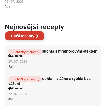
27. 07. 2026
Jan
Nejnovější recepty
Další recepty
Vláčná olejová litá buchta s mramorovým efektem
Buchtičky a buchty
30 minut
27. 07. 2026
Jan
Hrnková maková buchta – vláčná a rychlá bez
Buchtičky a buchty
vážení
45 minut
27. 07. 2026
Jan