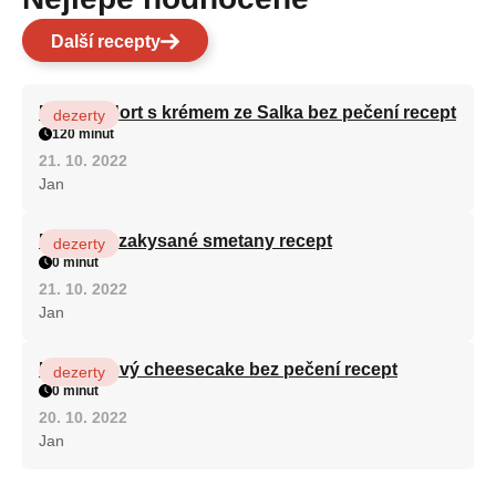
Další recepty
Patrový dort s krémem ze Salka bez pečení recept
dezerty
120 minut
21. 10. 2022
Jan
Fánky ze zakysané smetany recept
dezerty
0 minut
21. 10. 2022
Jan
Karamelový cheesecake bez pečení recept
dezerty
0 minut
20. 10. 2022
Jan