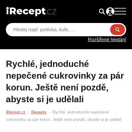
Rozšířené hledání
Rychlé, jednoduché
nepečené cukrovinky za pár
korun. Ještě není pozdě,
abyste si je udělali
iRecept.cz
Recepty
Rychlé, jednoduché nepečené
cukrovinky za pár korun. Ještě není pozdě, abyste si je udělali