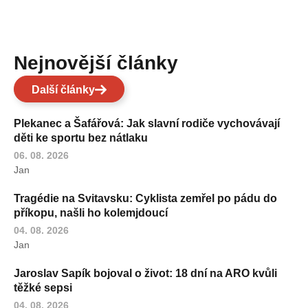
Nejnovější články
Další články
Plekanec a Šafářová: Jak slavní rodiče vychovávají
děti ke sportu bez nátlaku
06. 08. 2026
Jan
Tragédie na Svitavsku: Cyklista zemřel po pádu do
příkopu, našli ho kolemjdoucí
04. 08. 2026
Jan
Jaroslav Sapík bojoval o život: 18 dní na ARO kvůli
těžké sepsi
04. 08. 2026