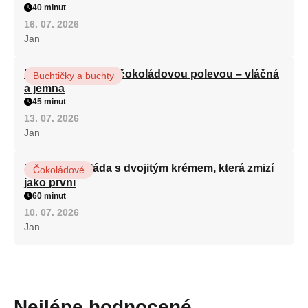
40 minut
16. 07. 2026
Jan
Kefírová buchta s čokoládovou polevou – vláčná
Buchtičky a buchty
a jemná
45 minut
13. 07. 2026
Jan
Sametová roláda s dvojitým krémem, která zmizí
Čokoládové
jako první
60 minut
10. 07. 2026
Jan
Nejlépe hodnocené