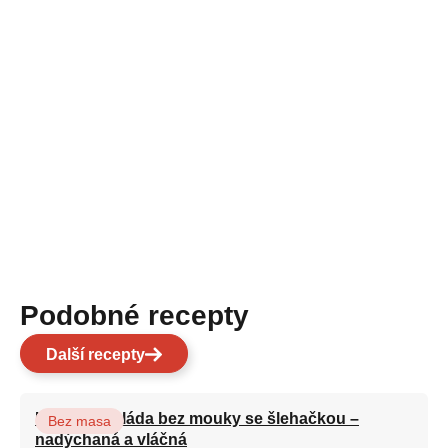
Podobné recepty
Další recepty
Kakaová roláda bez mouky se šlehačkou –
Bez masa
nadýchaná a vláčná