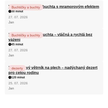
Vláčná olejová litá buchta s mramorovým efektem
Buchtičky a buchty
30 minut
27. 07. 2026
Jan
Hrnková maková buchta – vláčná a rychlá bez
Buchtičky a buchty
vážení
45 minut
27. 07. 2026
Jan
Karamelový větrník na plech – nadýchaný dezert
dezerty
pro celou rodinu
120 minut
25. 07. 2026
Jan