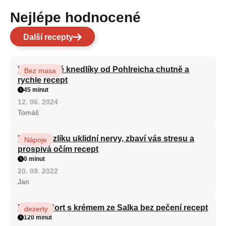
Nejlépe hodnocené
Další recepty
Karlovarské knedlíky od Pohlreicha chutně a
Bez masa
rychle recept
45 minut
12. 06. 2024
Tomáš
Kořen kozlíku uklidní nervy, zbaví vás stresu a
Nápoje
prospívá očím recept
0 minut
20. 09. 2022
Jan
Patrový dort s krémem ze Salka bez pečení recept
dezerty
120 minut