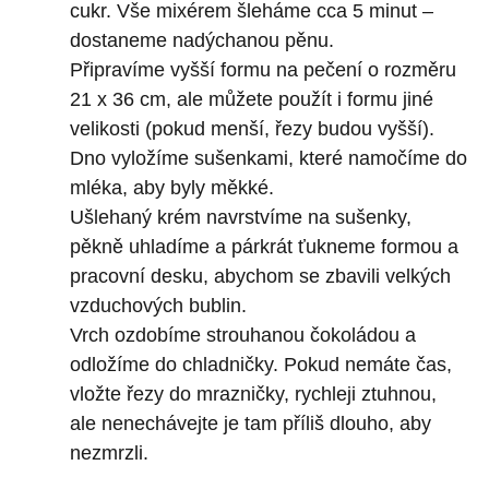
cukr. Vše mixérem šleháme cca 5 minut –
dostaneme nadýchanou pěnu.
Připravíme vyšší formu na pečení o rozměru
21 x 36 cm, ale můžete použít i formu jiné
velikosti (pokud menší, řezy budou vyšší).
Dno vyložíme sušenkami, které namočíme do
mléka, aby byly měkké.
Ušlehaný krém navrstvíme na sušenky,
pěkně uhladíme a párkrát ťukneme formou a
pracovní desku, abychom se zbavili velkých
vzduchových bublin.
Vrch ozdobíme strouhanou čokoládou a
odložíme do chladničky. Pokud nemáte čas,
vložte řezy do mrazničky, rychleji ztuhnou,
ale nenechávejte je tam příliš dlouho, aby
nezmrzli.