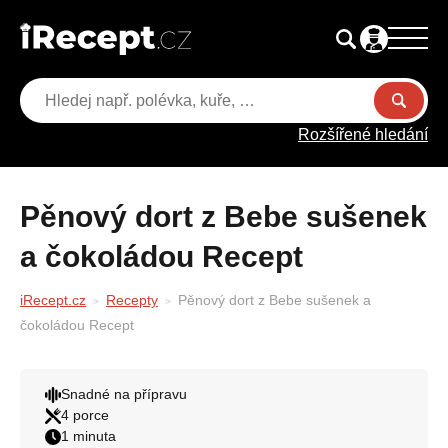
Rozšířené hledání
Pěnový dort z Bebe sušenek
a čokoládou Recept
iRecept.cz
Recepty
Pěnový dort z Bebe sušenek a
čokoládou Recept
Snadné na přípravu
4 porce
1 minuta