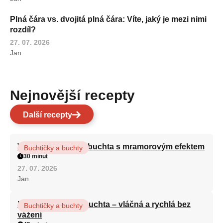
Plná čára vs. dvojitá plná čára: Víte, jaký je mezi nimi
rozdíl?
27. 07. 2026
Jan
Nejnovější recepty
Další recepty
Vláčná olejová litá buchta s mramorovým efektem
Buchtičky a buchty
30 minut
27. 07. 2026
Jan
Hrnková maková buchta – vláčná a rychlá bez
Buchtičky a buchty
vážení