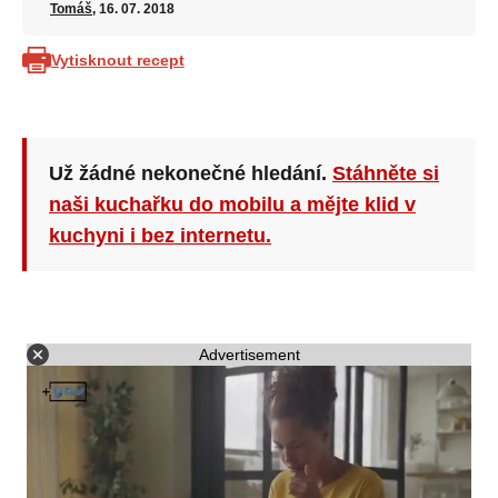
Tomáš
, 16. 07. 2018
Vytisknout recept
Už žádné nekonečné hledání.
Stáhněte si
naši kuchařku do mobilu a mějte klid v
kuchyni i bez internetu.
Advertisement