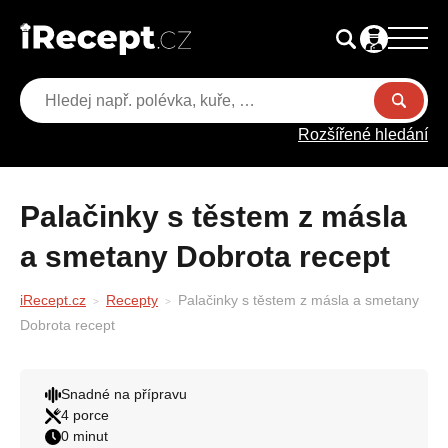
Rozšířené hledání
Palačinky s těstem z másla
a smetany Dobrota recept
iRecept.cz
Recepty
Palačinky s těstem z másla a smetany
Dobrota recept
Snadné na přípravu
4 porce
0 minut