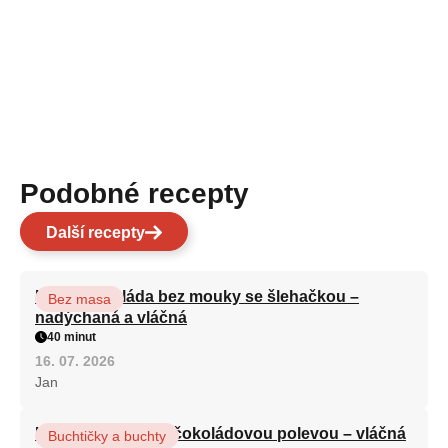
Podobné recepty
Další recepty
Kakaová roláda bez mouky se šlehačkou –
Bez masa
nadýchaná a vláčná
40 minut
16. 07. 2026
Jan
Kefírová buchta s čokoládovou polevou – vláčná
Buchtičky a buchty