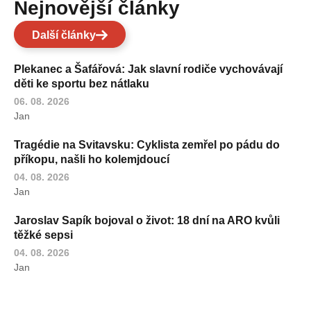
Nejnovější články
Další články
Plekanec a Šafářová: Jak slavní rodiče vychovávají
děti ke sportu bez nátlaku
06. 08. 2026
Jan
Tragédie na Svitavsku: Cyklista zemřel po pádu do
příkopu, našli ho kolemjdoucí
04. 08. 2026
Jan
Jaroslav Sapík bojoval o život: 18 dní na ARO kvůli
těžké sepsi
04. 08. 2026
Jan