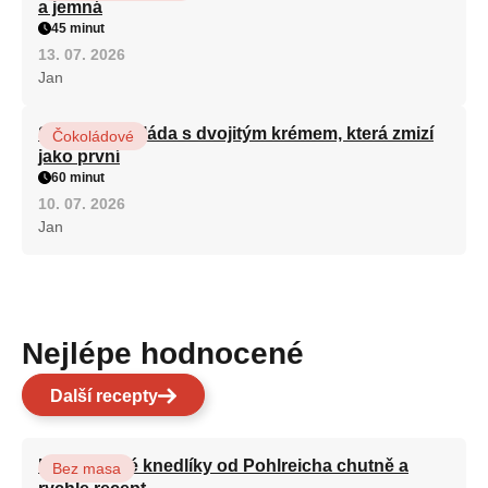
a jemná
45 minut
13. 07. 2026
Jan
Sametová roláda s dvojitým krémem, která zmizí
Čokoládové
jako první
60 minut
10. 07. 2026
Jan
Nejlépe hodnocené
Další recepty
Karlovarské knedlíky od Pohlreicha chutně a
Bez masa