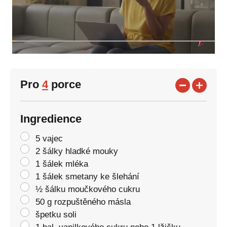
Pro
4
porce
Ingredience
5 vajec
2 šálky hladké mouky
1 šálek mléka
1 šálek smetany ke šlehání
½ šálku moučkového cukru
50 g rozpuštěného másla
špetku soli