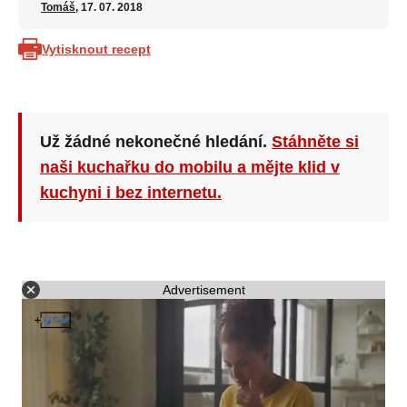
Tomáš
, 17. 07. 2018
Vytisknout recept
Už žádné nekonečné hledání.
Stáhněte si
naši kuchařku do mobilu a mějte klid v
kuchyni i bez internetu.
Advertisement