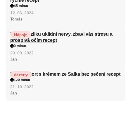
rychle recept
45 minut
12. 06. 2024
Tomáš
Kořen kozlíku uklidní nervy, zbaví vás stresu a
Nápoje
prospívá očím recept
0 minut
20. 09. 2022
Jan
Patrový dort s krémem ze Salka bez pečení recept
dezerty
120 minut
21. 10. 2022
Jan