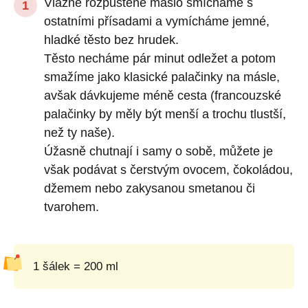
Vlažné rozpuštěné máslo smícháme s
ostatními přísadami a vymícháme jemné,
hladké těsto bez hrudek.
Těsto necháme pár minut odležet a potom
smažíme jako klasické palačinky na másle,
avšak dávkujeme méně cesta (francouzské
palačinky by měly být menší a trochu tlustší,
než ty naše).
Úžasně chutnají i samy o sobě, můžete je
však podávat s čerstvým ovocem, čokoládou,
džemem nebo zakysanou smetanou či
tvarohem.
1 šálek = 200 ml