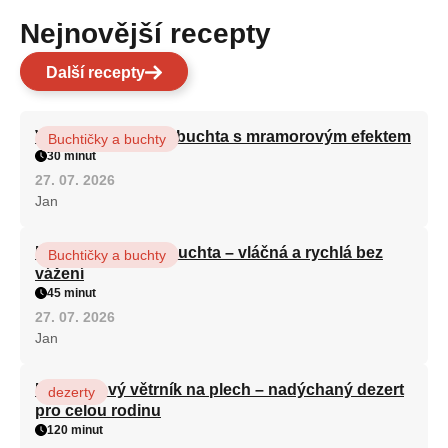
Nejnovější recepty
Další recepty
Vláčná olejová litá buchta s mramorovým efektem
Buchtičky a buchty
30 minut
27. 07. 2026
Jan
Hrnková maková buchta – vláčná a rychlá bez
Buchtičky a buchty
vážení
45 minut
27. 07. 2026
Jan
Karamelový větrník na plech – nadýchaný dezert
dezerty
pro celou rodinu
120 minut