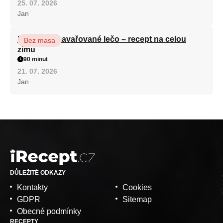
25. 07. 2026
Jan
Babiččino zavařované lečo – recept na celou
Bez masa
zimu
90 minut
21. 07. 2026
Jan
DŮLEŽITÉ ODKAZY
Kontakty
Cookies
GDPR
Sitemap
Obecné podmínky
RECEPTY