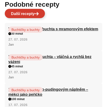
Podobné recepty
Další recepty
Vláčná olejová litá buchta s mramorovým efektem
Buchtičky a buchty
30 minut
27. 07. 2026
Jan
Hrnková maková buchta – vláčná a rychlá bez
Buchtičky a buchty
vážení
45 minut
27. 07. 2026
Jan
Slimáci s tvarohovo-pudingovým náplněm –
Buchtičky a buchty
měkcí jako peříčko
100 minut
17. 07. 2026