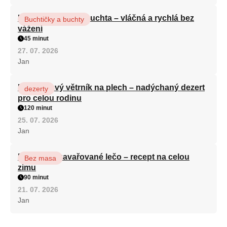
Hrnková maková buchta – vláčná a rychlá bez
Buchtičky a buchty
vážení
45 minut
27. 07. 2026
Jan
Karamelový větrník na plech – nadýchaný dezert
dezerty
pro celou rodinu
120 minut
25. 07. 2026
Jan
Babiččino zavařované lečo – recept na celou
Bez masa
zimu
90 minut
21. 07. 2026
Jan