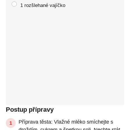
1 rozšlehané vajíčko
Postup přípravy
Příprava těsta: Vlažné mléko smíchejte s
droždím, cukrem a špetkou soli. Nechte stát