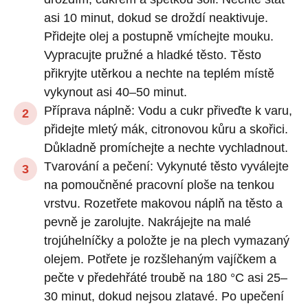
asi 10 minut, dokud se droždí neaktivuje.
Přidejte olej a postupně vmíchejte mouku.
Vypracujte pružné a hladké těsto. Těsto
přikryjte utěrkou a nechte na teplém místě
vykynout asi 40–50 minut.
Příprava náplně: Vodu a cukr přiveďte k varu,
přidejte mletý mák, citronovou kůru a skořici.
Důkladně promíchejte a nechte vychladnout.
Tvarování a pečení: Vykynuté těsto vyválejte
na pomoučněné pracovní ploše na tenkou
vrstvu. Rozetřete makovou náplň na těsto a
pevně je zarolujte. Nakrájejte na malé
trojúhelníčky a položte je na plech vymazaný
olejem. Potřete je rozšlehaným vajíčkem a
pečte v předehřáté troubě na 180 °C asi 25–
30 minut, dokud nejsou zlatavé. Po upečení