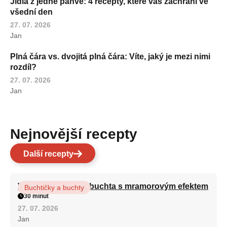
Jídla z jedné pánve: 4 recepty, které vás zachrání ve
všední den
27. 07. 2026
Jan
Plná čára vs. dvojitá plná čára: Víte, jaký je mezi nimi
rozdíl?
27. 07. 2026
Jan
Nejnovější recepty
Další recepty
Vláčná olejová litá buchta s mramorovým efektem
Buchtičky a buchty
30 minut
27. 07. 2026
Jan