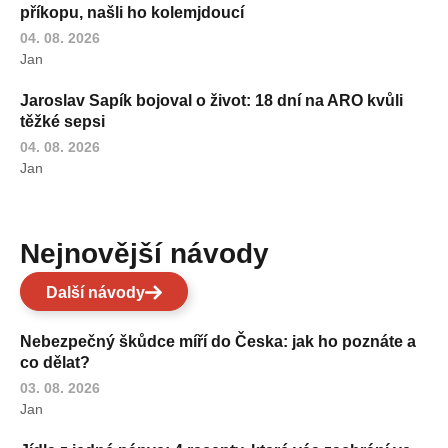
příkopu, našli ho kolemjdoucí
04. 08. 2026
Jan
Jaroslav Sapík bojoval o život: 18 dní na ARO kvůli
těžké sepsi
04. 08. 2026
Jan
Nejnovější návody
Další návody
Nebezpečný škůdce míří do Česka: jak ho poznáte a
co dělat?
03. 08. 2026
Jan