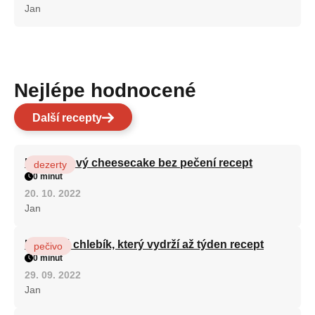
Jan
Nejlépe hodnocené
Další recepty
Karamelový cheesecake bez pečení recept
dezerty
0 minut
20. 10. 2022
Jan
Hrnkový chlebík, který vydrží až týden recept
pečivo
0 minut
29. 09. 2022
Jan