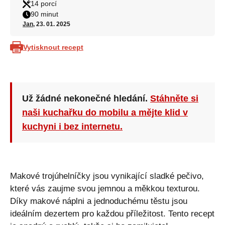
14 porcí
90 minut
Jan
, 23. 01. 2025
Vytisknout recept
Už žádné nekonečné hledání.
Stáhněte si
naši kuchařku do mobilu a mějte klid v
kuchyni i bez internetu.
Makové trojúhelníčky jsou vynikající sladké pečivo,
které vás zaujme svou jemnou a měkkou texturou.
Díky makové náplni a jednoduchému těstu jsou
ideálním dezertem pro každou příležitost. Tento recept