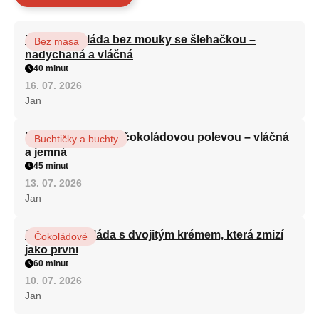
Kakaová roláda bez mouky se šlehačkou –
Bez masa
nadýchaná a vláčná
40 minut
16. 07. 2026
Jan
Kefírová buchta s čokoládovou polevou – vláčná
Buchtičky a buchty
a jemná
45 minut
13. 07. 2026
Jan
Sametová roláda s dvojitým krémem, která zmizí
Čokoládové
jako první
60 minut
10. 07. 2026
Jan