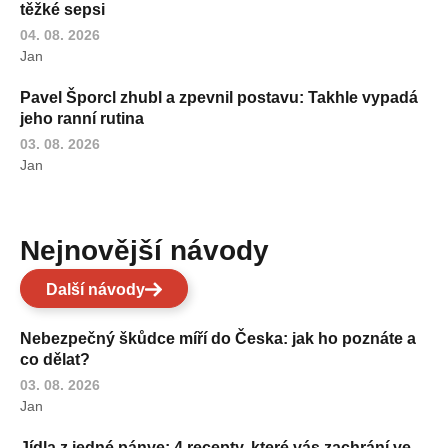
těžké sepsi
04. 08. 2026
Jan
Pavel Šporcl zhubl a zpevnil postavu: Takhle vypadá
jeho ranní rutina
03. 08. 2026
Jan
Nejnovější návody
Další návody
Nebezpečný škůdce míří do Česka: jak ho poznáte a
co dělat?
03. 08. 2026
Jan
Jídla z jedné pánve: 4 recepty, které vás zachrání ve