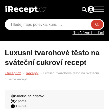
Rozšířené hledání
Luxusní tvarohové těsto na
sváteční cukroví recept
iRecept.cz
Recepty
Luxusní tvarohové těsto na sváteční
cukroví recept
Snadné na přípravu
2 porce
0 minut