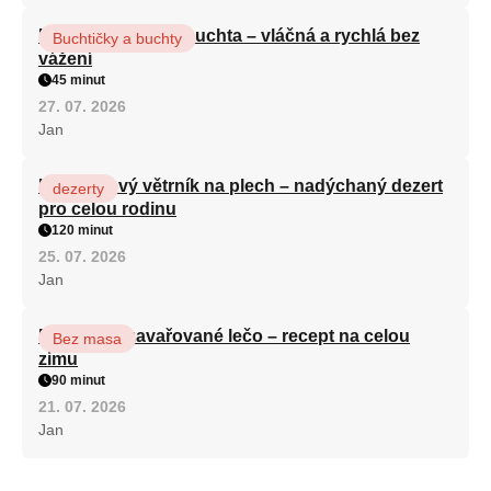
Hrnková maková buchta – vláčná a rychlá bez
Buchtičky a buchty
vážení
45 minut
27. 07. 2026
Jan
Karamelový větrník na plech – nadýchaný dezert
dezerty
pro celou rodinu
120 minut
25. 07. 2026
Jan
Babiččino zavařované lečo – recept na celou
Bez masa
zimu
90 minut
21. 07. 2026
Jan