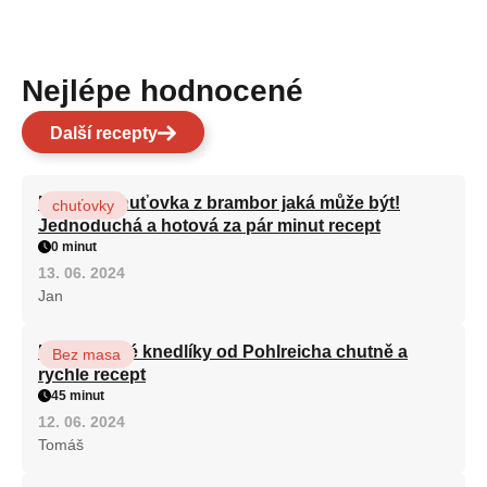
Nejlépe hodnocené
Další recepty
Nejlepší chuťovka z brambor jaká může být!
chuťovky
Jednoduchá a hotová za pár minut recept
0 minut
13. 06. 2024
Jan
Karlovarské knedlíky od Pohlreicha chutně a
Bez masa
rychle recept
45 minut
12. 06. 2024
Tomáš