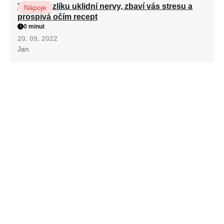
Kořen kozlíku uklidní nervy, zbaví vás stresu a
Nápoje
prospívá očím recept
0 minut
20. 09. 2022
Jan