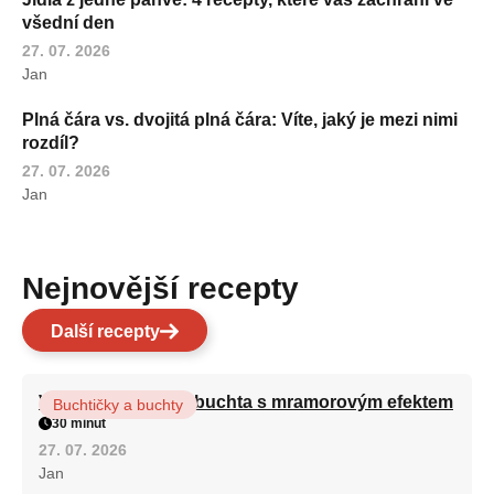
všední den
27. 07. 2026
Jan
Plná čára vs. dvojitá plná čára: Víte, jaký je mezi nimi
rozdíl?
27. 07. 2026
Jan
Nejnovější recepty
Další recepty
Vláčná olejová litá buchta s mramorovým efektem
Buchtičky a buchty
30 minut
27. 07. 2026
Jan