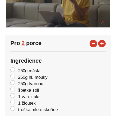
Pro
2
porce
Ingredience
250g másla
250g hl. mouky
250g tvarohu
špetka soli
1 van. cukr
1 žloutek
troška mleté skořice