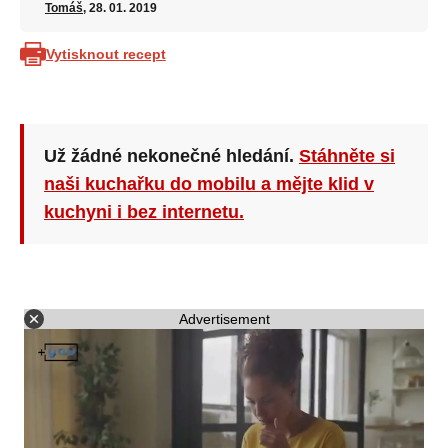
Tomáš
, 28. 01. 2019
Vytisknout recept
Už žádné nekonečné hledání.
Stáhněte si
naši kuchařku do mobilu a mějte klid v
kuchyni i bez internetu.
Advertisement