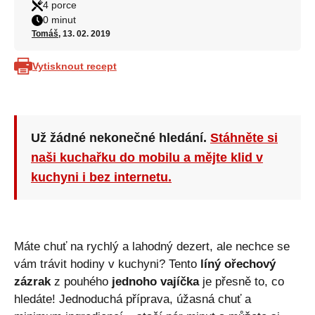
4 porce
0 minut
Tomáš
, 13. 02. 2019
Vytisknout recept
Už žádné nekonečné hledání.
Stáhněte si
naši kuchařku do mobilu a mějte klid v
kuchyni i bez internetu.
Máte chuť na rychlý a lahodný dezert, ale nechce se
vám trávit hodiny v kuchyni? Tento
líný ořechový
zázrak
z pouhého
jednoho vajíčka
je přesně to, co
hledáte! Jednoduchá příprava, úžasná chuť a