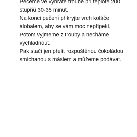
Pečeme ve vyhřáté troubě při teplotě 200
stupňů 30-35 minut.
Na konci pečení přikryjte vrch koláče
alobalem, aby se vám moc nepřipekl.
Potom vyjmeme z trouby a necháme
vychladnout.
Pak stačí jen přelít rozpuštěnou čokoládou
smíchanou s máslem a můžeme podávat.