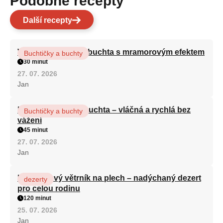
Podobné recepty
Další recepty
Vláčná olejová litá buchta s mramorovým efektem
Buchtičky a buchty
30 minut
27. 07. 2026
Jan
Hrnková maková buchta – vláčná a rychlá bez
Buchtičky a buchty
vážení
45 minut
27. 07. 2026
Jan
Karamelový větrník na plech – nadýchaný dezert
dezerty
pro celou rodinu
120 minut
25. 07. 2026
Jan