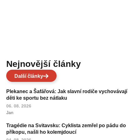
Nejnovější články
Další články
Plekanec a Šafářová: Jak slavní rodiče vychovávají
děti ke sportu bez nátlaku
06. 08. 2026
Jan
Tragédie na Svitavsku: Cyklista zemřel po pádu do
příkopu, našli ho kolemjdoucí
04. 08. 2026