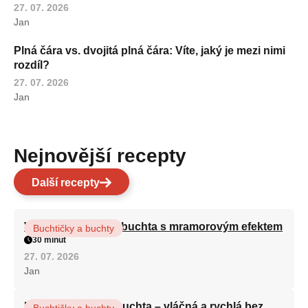
27. 07. 2026
Jan
Plná čára vs. dvojitá plná čára: Víte, jaký je mezi nimi
rozdíl?
27. 07. 2026
Jan
Nejnovější recepty
Další recepty
Vláčná olejová litá buchta s mramorovým efektem
Buchtičky a buchty
30 minut
27. 07. 2026
Jan
Hrnková maková buchta – vláčná a rychlá bez
Buchtičky a buchty