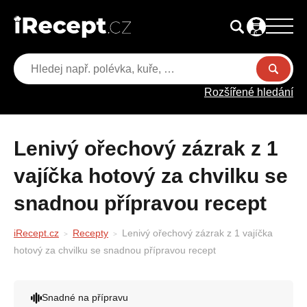
Rozšířené hledání
Lenivý ořechový zázrak z 1
vajíčka hotový za chvilku se
snadnou přípravou recept
iRecept.cz
Recepty
Lenivý ořechový zázrak z 1 vajíčka
hotový za chvilku se snadnou přípravou recept
Snadné na přípravu