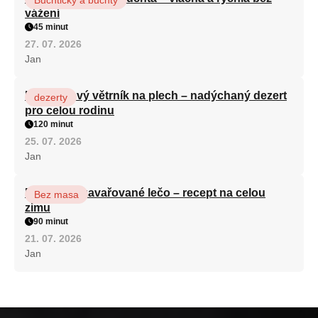
vážení
45 minut
27. 07. 2026
Jan
Karamelový větrník na plech – nadýchaný dezert
dezerty
pro celou rodinu
120 minut
25. 07. 2026
Jan
Babiččino zavařované lečo – recept na celou
Bez masa
zimu
90 minut
21. 07. 2026
Jan