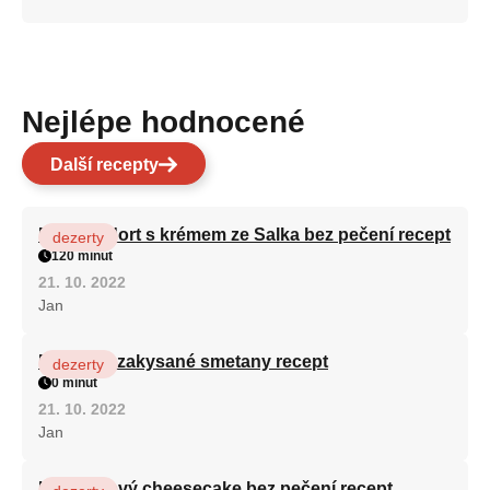
Nejlépe hodnocené
Další recepty
Patrový dort s krémem ze Salka bez pečení recept
dezerty
120 minut
21. 10. 2022
Jan
Fánky ze zakysané smetany recept
dezerty
0 minut
21. 10. 2022
Jan
Karamelový cheesecake bez pečení recept