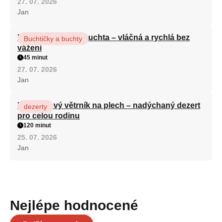
27. 07. 2026
Jan
Hrnková maková buchta – vláčná a rychlá bez
Buchtičky a buchty
vážení
45 minut
27. 07. 2026
Jan
Karamelový větrník na plech – nadýchaný dezert
dezerty
pro celou rodinu
120 minut
25. 07. 2026
Jan
Nejlépe hodnocené