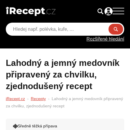
Rozšířené hledání
Lahodný a jemný medovník
připravený za chvilku,
zjednodušený recept
iRecept.cz
Recepty
Lahodný a jemný medovník připravený
za chvilku, zjednodušený recept
Sředně těžká přípava