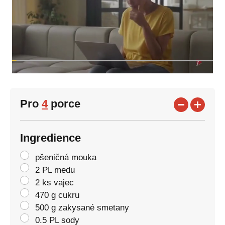
Pro
4
porce
Ingredience
pšeničná mouka
2 PL medu
2 ks vajec
470 g cukru
500 g zakysané smetany
0.5 PL sody