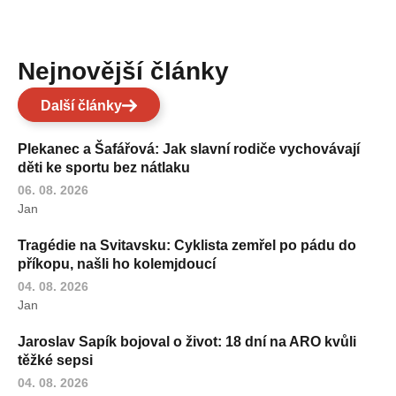
Nejnovější články
Další články
Plekanec a Šafářová: Jak slavní rodiče vychovávají
děti ke sportu bez nátlaku
06. 08. 2026
Jan
Tragédie na Svitavsku: Cyklista zemřel po pádu do
příkopu, našli ho kolemjdoucí
04. 08. 2026
Jan
Jaroslav Sapík bojoval o život: 18 dní na ARO kvůli
těžké sepsi
04. 08. 2026