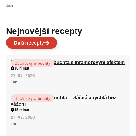
Jan
Nejnovější recepty
Další recepty
Vláčná olejová litá buchta s mramorovým efektem
Buchtičky a buchty
30 minut
27. 07. 2026
Jan
Hrnková maková buchta – vláčná a rychlá bez
Buchtičky a buchty
vážení
45 minut
27. 07. 2026
Jan