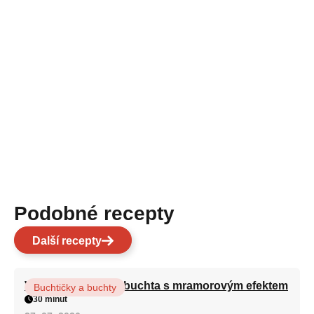
Podobné recepty
Další recepty
Vláčná olejová litá buchta s mramorovým efektem
Buchtičky a buchty
30 minut