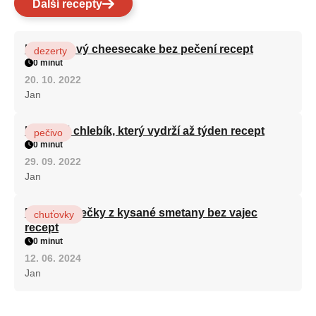
Další recepty
Karamelový cheesecake bez pečení recept
dezerty
0 minut
20. 10. 2022
Jan
Hrnkový chlebík, který vydrží až týden recept
pečivo
0 minut
29. 09. 2022
Jan
Rychlé válečky z kysané smetany bez vajec
chuťovky
recept
0 minut
12. 06. 2024
Jan