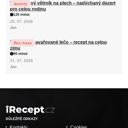
Karamelový větrník na plech – nadýchaný dezert
dezerty
pro celou rodinu
120 minut
25. 07. 2026
Jan
Babiččino zavařované lečo – recept na celou
Bez masa
zimu
90 minut
21. 07. 2026
Jan
DŮLEŽITÉ ODKAZY
Kontakty
Cookies