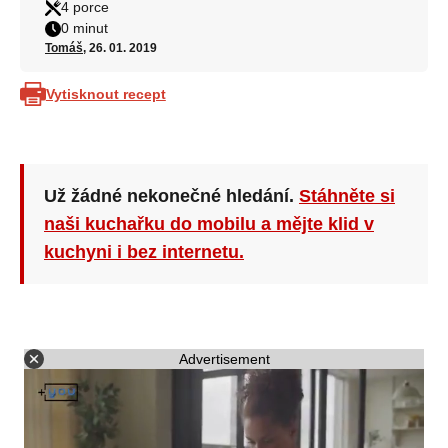
4 porce
0 minut
Tomáš
, 26. 01. 2019
Vytisknout recept
Už žádné nekonečné hledání.
Stáhněte si
naši kuchařku do mobilu a mějte klid v
kuchyni i bez internetu.
Advertisement