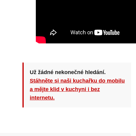
Už žádné nekonečné hledání.
Stáhněte si naši kuchařku do mobilu
a mějte klid v kuchyni i bez
internetu.