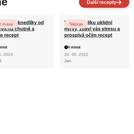
né
Další recepty
ovarské knedlíky od
Kořen kozlíku uklidní
z masa
Nápoje
reicha chutně a
nervy, zbaví vás stresu a
le recept
prospívá očím recept
inut
0 minut
6. 2024
20. 09. 2022
š
Jan