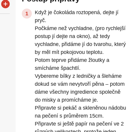
Když je čokoláda roztopená, dejte jí
pryč.
Počkáme než vychladne, (pro rychlejší
postup jí dejte na okno), až tedy
vychladne, přidáme jí do tvarohu, který
by měl mít pokojovou teplotu.
Potom teprve přidáme žloutky a
smícháme špachtlí.
Vybereme bílky z ledničky a šleháme
dokud se vám nevytvoří pěna – potom
dáme všechny ingredience společně
do misky a promícháme je.
Připravte si pekáč a skleněnou nádobu
na pečení s průměrem 15cm.
Připravte si ještě papír na pečení ve 2
různých velikostech, protože jeden