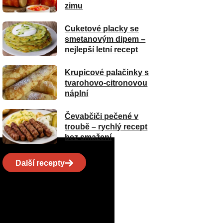
zimu
Cuketové placky se
smetanovým dipem –
nejlepší letní recept
Krupicové palačinky s
tvarohovo-citronovou
náplní
Čevabčiči pečené v
troubě – rychlý recept
bez smažení
Další recepty