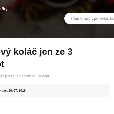
ařky
t
áč jen ze 3 ingrediencí Recept
omáš
, 16. 07. 2018