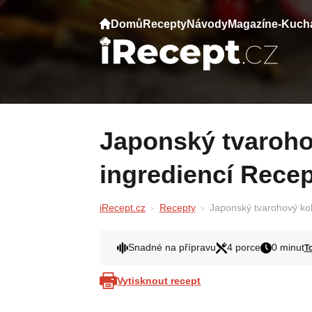
Domů
Recepty
Návody
Magazín
e-Kuch
Japonský tvarohový koláč jen ze 3
ingrediencí Recep
iRecept.cz
Recepty
Japonský tvarohový kol
Snadné na přípravu
4 porce
0 minut
T
Vytisknout recept