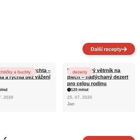
Další recepty
ová maková buchta –
Karamelový větrník na
htičky a buchty
dezerty
ná a rychlá bez vážení
plech – nadýchaný dezert
pro celou rodinu
inut
120 minut
7. 2026
25. 07. 2026
Jan