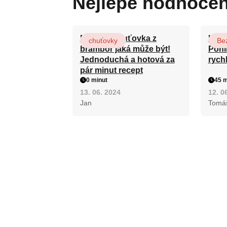
Nejlépe hodnoce
Nejlepší chuťovka z
Karl
chuťovky
Be
brambor jaká může být!
Pohl
Jednoduchá a hotová za
rych
pár minut recept
0 minut
45 m
13. 06. 2024
12. 0
Jan
Tomá