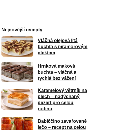
Nejnovější recepty
Vláčná olejová litá
buchta s mramorovým
efektem
Hrnková maková
buchta – vláčná a
rychlá bez vážení
Karamelový větrník na
plech – nadýchaný
dezert pro celou
rodinu
Babiččino zavařované
lečo – recept na celou