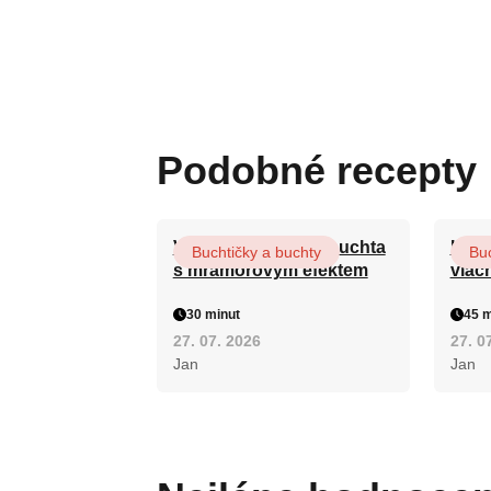
Podobné recepty
Vláčná olejová litá buchta
Hrnk
Buchtičky a buchty
Buc
s mramorovým efektem
vláč
30 minut
45 m
27. 07. 2026
27. 0
Jan
Jan