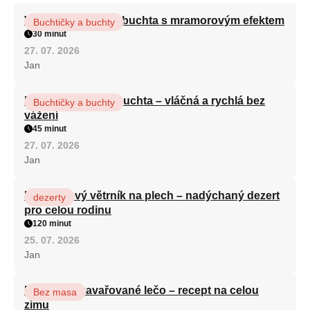
Vláčná olejová litá buchta s mramorovým efektem
Buchtičky a buchty
30 minut
27. 07. 2026
Jan
Hrnková maková buchta – vláčná a rychlá bez
Buchtičky a buchty
vážení
45 minut
27. 07. 2026
Jan
Karamelový větrník na plech – nadýchaný dezert
dezerty
pro celou rodinu
120 minut
25. 07. 2026
Jan
Babiččino zavařované lečo – recept na celou
Bez masa
zimu