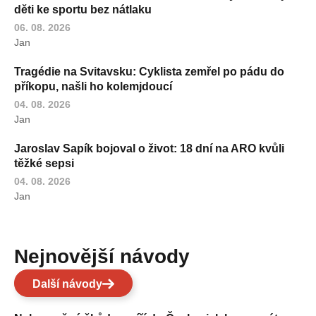
děti ke sportu bez nátlaku
06. 08. 2026
Jan
Tragédie na Svitavsku: Cyklista zemřel po pádu do
příkopu, našli ho kolemjdoucí
04. 08. 2026
Jan
Jaroslav Sapík bojoval o život: 18 dní na ARO kvůli
těžké sepsi
04. 08. 2026
Jan
Nejnovější návody
Další návody