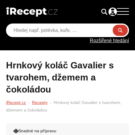
Rozšířené hledání
Hrnkový koláč Gavalier s
tvarohem, džemem a
čokoládou
iRecept.cz
Recepty
Hrnkový koláč Gavalier s tvarohem,
džemem a čokoládou
Snadné na přípravu