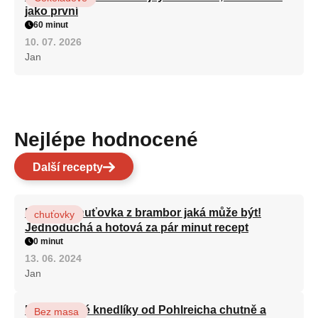
jako první
60 minut
10. 07. 2026
Jan
Nejlépe hodnocené
Další recepty
Nejlepší chuťovka z brambor jaká může být!
chuťovky
Jednoduchá a hotová za pár minut recept
0 minut
13. 06. 2024
Jan
Karlovarské knedlíky od Pohlreicha chutně a
Bez masa