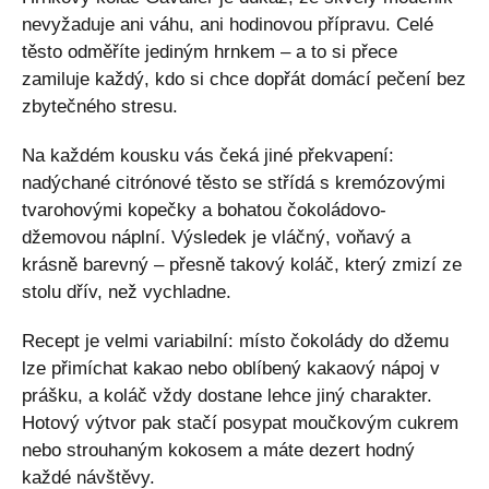
nevyžaduje ani váhu, ani hodinovou přípravu. Celé
těsto odměříte jediným hrnkem – a to si přece
zamiluje každý, kdo si chce dopřát domácí pečení bez
zbytečného stresu.
Na každém kousku vás čeká jiné překvapení:
nadýchané citrónové těsto se střídá s kremózovými
tvarohovými kopečky a bohatou čokoládovo-
džemovou náplní. Výsledek je vláčný, voňavý a
krásně barevný – přesně takový koláč, který zmizí ze
stolu dřív, než vychladne.
Recept je velmi variabilní: místo čokolády do džemu
lze přimíchat kakao nebo oblíbený kakaový nápoj v
prášku, a koláč vždy dostane lehce jiný charakter.
Hotový výtvor pak stačí posypat moučkovým cukrem
nebo strouhaným kokosem a máte dezert hodný
každé návštěvy.