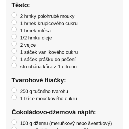
Těsto:
2 hrnky polohrubé mouky
1 hrnek krupicového cukru
1 hrnek mléka
1/2 hrnku oleje
2 vejce
1 sáček vanilkového cukru
1 sáček prášku do pečení
strouhána kůra z 1 citronu
Tvarohové fliačky:
250 g tučného tvarohu
1 lžíce moučkového cukru
Čokoládovo-džemová náplň:
100 g džemu (meruňkový nebo švestkový)