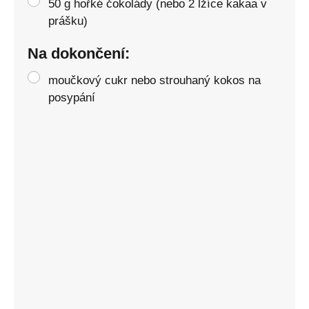
50 g hořké čokolády (nebo 2 lžíce kakaa v
prášku)
Na dokončení:
moučkový cukr nebo strouhaný kokos na
posypání