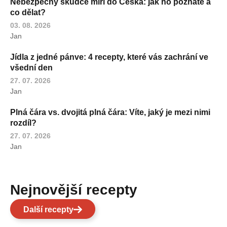
Nebezpečný škůdce míří do Česka: jak ho poznáte a
co dělat?
03. 08. 2026
Jan
Jídla z jedné pánve: 4 recepty, které vás zachrání ve
všední den
27. 07. 2026
Jan
Plná čára vs. dvojitá plná čára: Víte, jaký je mezi nimi
rozdíl?
27. 07. 2026
Jan
Nejnovější recepty
Další recepty