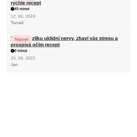
rychle recept
45 minut
12. 06. 2024
Tomáš
Kořen kozlíku uklidní nervy, zbaví vás stresu a
Nápoje
prospívá očím recept
0 minut
20. 09. 2022
Jan