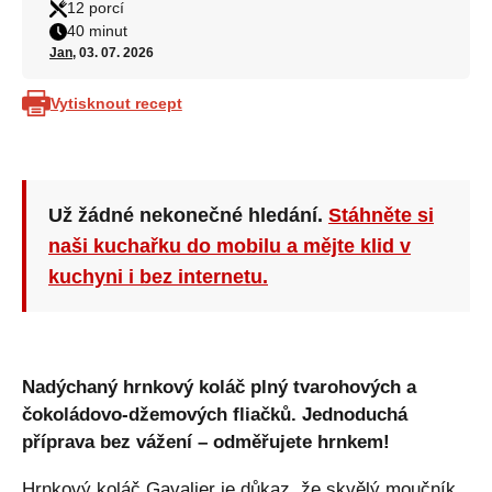
12 porcí
40 minut
Jan
, 03. 07. 2026
Vytisknout recept
Už žádné nekonečné hledání.
Stáhněte si
naši kuchařku do mobilu a mějte klid v
kuchyni i bez internetu.
Nadýchaný hrnkový koláč plný tvarohových a
čokoládovo-džemových fliačků. Jednoduchá
příprava bez vážení – odměřujete hrnkem!
Hrnkový koláč Gavalier je důkaz, že skvělý moučník