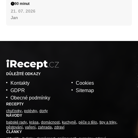
90 minut
21. 07. 2026
Jan
DŮLEŽITÉ ODKAZY
Kontakty
Cookies
GDPR
Sitemap
Obecné podmínky
RECEPTY
chuťovky
polévky
dorty
NÁVODY
babské rady
krása
domácnost
kuchyně
péče o tělo
tipy a triky
pěstování
vaření
zahrada
zdraví
ČLÁNKY