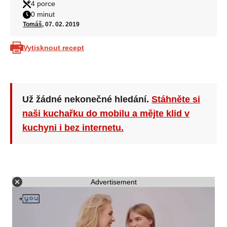
4 porce
0 minut
Tomáš
, 07. 02. 2019
Vytisknout recept
Už žádné nekonečné hledání.
Stáhněte si
naši kuchařku do mobilu a mějte klid v
kuchyni i bez internetu.
Advertisement