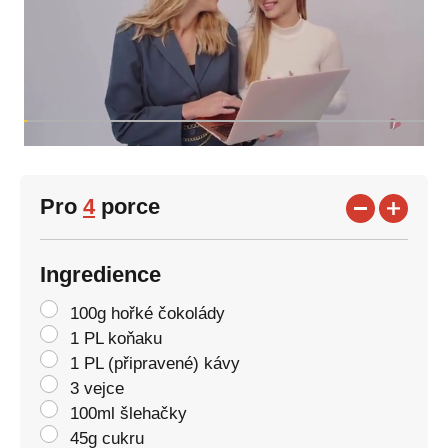
Pro
4
porce
Ingredience
100g hořké čokolády
1 PL koňaku
1 PL (připravené) kávy
3 vejce
100ml šlehačky
45g cukru