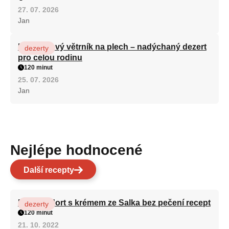
27. 07. 2026
Jan
Karamelový větrník na plech – nadýchaný dezert
dezerty
pro celou rodinu
120 minut
25. 07. 2026
Jan
Nejlépe hodnocené
Další recepty
Patrový dort s krémem ze Salka bez pečení recept
dezerty
120 minut
21. 10. 2022