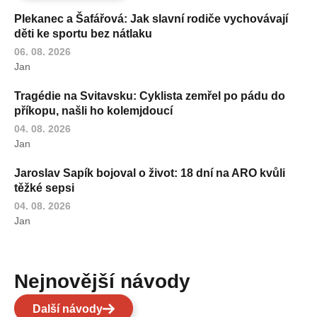
Plekanec a Šafářová: Jak slavní rodiče vychovávají
děti ke sportu bez nátlaku
06. 08. 2026
Jan
Tragédie na Svitavsku: Cyklista zemřel po pádu do
příkopu, našli ho kolemjdoucí
04. 08. 2026
Jan
Jaroslav Sapík bojoval o život: 18 dní na ARO kvůli
těžké sepsi
04. 08. 2026
Jan
Nejnovější návody
Další návody