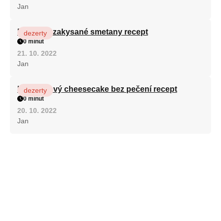
Jan
Fánky ze zakysané smetany recept
dezerty
0 minut
21. 10. 2022
Jan
Karamelový cheesecake bez pečení recept
dezerty
0 minut
20. 10. 2022
Jan