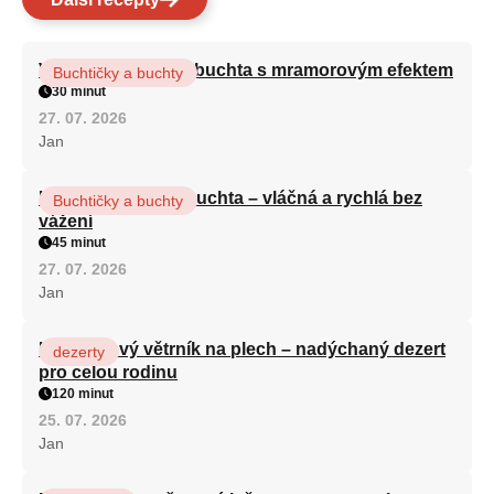
Vláčná olejová litá buchta s mramorovým efektem
Buchtičky a buchty
30 minut
27. 07. 2026
Jan
Hrnková maková buchta – vláčná a rychlá bez
Buchtičky a buchty
vážení
45 minut
27. 07. 2026
Jan
Karamelový větrník na plech – nadýchaný dezert
dezerty
pro celou rodinu
120 minut
25. 07. 2026
Jan