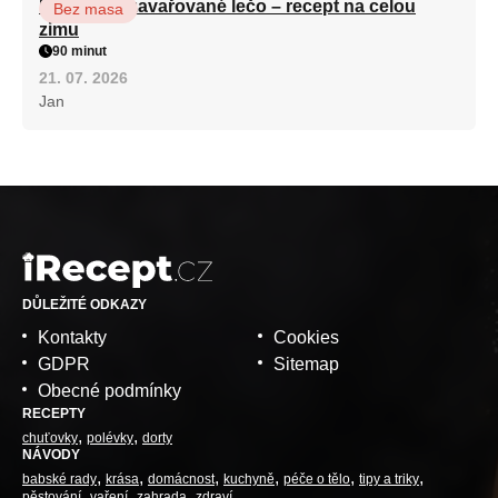
Babiččino zavařované lečo – recept na celou
Bez masa
zimu
90 minut
21. 07. 2026
Jan
DŮLEŽITÉ ODKAZY
Kontakty
Cookies
GDPR
Sitemap
Obecné podmínky
RECEPTY
chuťovky
polévky
dorty
NÁVODY
babské rady
krása
domácnost
kuchyně
péče o tělo
tipy a triky
pěstování
vaření
zahrada
zdraví