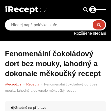
Rozšířené hledání
Fenomenální čokoládový
dort bez mouky, lahodný a
dokonale měkoučký recept
iRecept.cz
Recepty
Fenomenální čokoládový dort bez
mouky, lahodný a dokonale měkoučký recept
Snadné na přípravu