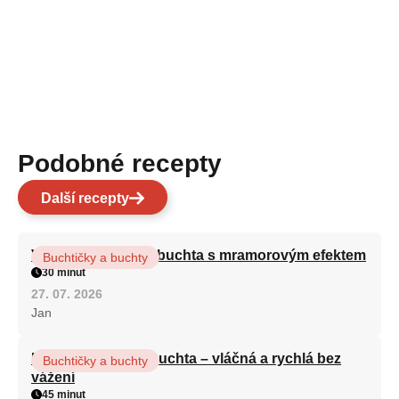
Podobné recepty
Další recepty
Vláčná olejová litá buchta s mramorovým efektem
Buchtičky a buchty
30 minut
27. 07. 2026
Jan
Hrnková maková buchta – vláčná a rychlá bez
Buchtičky a buchty
vážení
45 minut