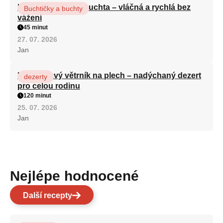
Hrnková maková buchta – vláčná a rychlá bez
Buchtičky a buchty
vážení
45 minut
27. 07. 2026
Jan
Karamelový větrník na plech – nadýchaný dezert
dezerty
pro celou rodinu
120 minut
25. 07. 2026
Jan
Nejlépe hodnocené
Další recepty