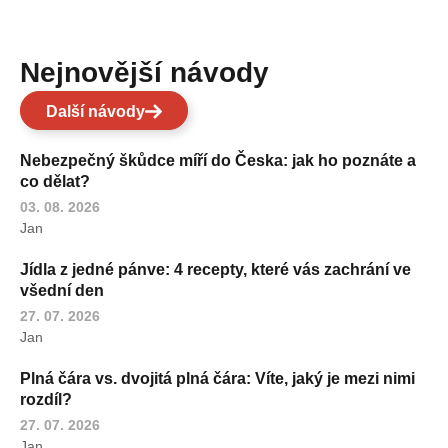
Nejnovější návody
Další návody
Nebezpečný škůdce míří do Česka: jak ho poznáte a
co dělat?
03. 08. 2026
Jan
Jídla z jedné pánve: 4 recepty, které vás zachrání ve
všední den
27. 07. 2026
Jan
Plná čára vs. dvojitá plná čára: Víte, jaký je mezi nimi
rozdíl?
27. 07. 2026
Jan