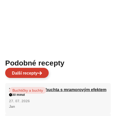
Podobné recepty
Další recepty
Vláčná olejová litá buchta s mramorovým efektem
Buchtičky a buchty
30 minut
27. 07. 2026
Jan