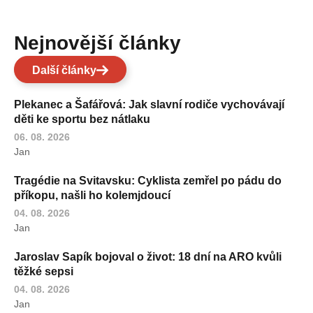
Nejnovější články
Další články
Plekanec a Šafářová: Jak slavní rodiče vychovávají
děti ke sportu bez nátlaku
06. 08. 2026
Jan
Tragédie na Svitavsku: Cyklista zemřel po pádu do
příkopu, našli ho kolemjdoucí
04. 08. 2026
Jan
Jaroslav Sapík bojoval o život: 18 dní na ARO kvůli
těžké sepsi
04. 08. 2026
Jan