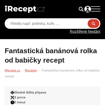
Rozšířené hledání
Fantastická banánová rolka
od babičky recept
iRecept.cz
Recepty
Fantastická banánová rolka od babičky
recept
Sředně těžká přípava
4 porce
0 minut