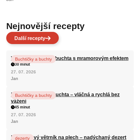
Nejnovější recepty
Další recepty
Vláčná olejová litá buchta s mramorovým efektem
Buchtičky a buchty
30 minut
27. 07. 2026
Jan
Hrnková maková buchta – vláčná a rychlá bez
Buchtičky a buchty
vážení
45 minut
27. 07. 2026
Jan
Karamelový větrník na plech – nadýchaný dezert
dezerty