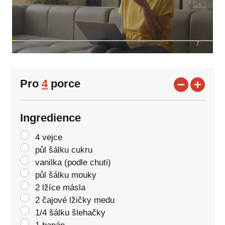
Pro
4
porce
Ingredience
4 vejce
půl šálku cukru
vanilka (podle chuti)
půl šálku mouky
2 lžíce másla
2 čajové lžičky medu
1/4 šálku šlehačky