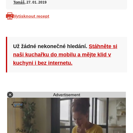
Tomáš
, 27. 01. 2019
Vytisknout recept
Už žádné nekonečné hledání.
Stáhněte si
naši kuchařku do mobilu a mějte klid v
kuchyni i bez internetu.
Advertisement