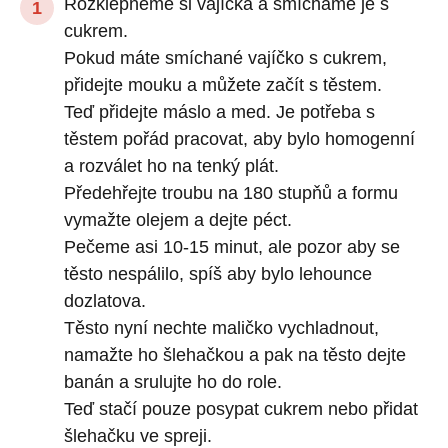
Rozklepneme si vajíčka a smícháme je s
cukrem.
Pokud máte smíchané vajíčko s cukrem,
přidejte mouku a můžete začít s těstem.
Teď přidejte máslo a med. Je potřeba s
těstem pořád pracovat, aby bylo homogenní
a rozválet ho na tenký plát.
Předehřejte troubu na 180 stupňů a formu
vymažte olejem a dejte péct.
Pečeme asi 10-15 minut, ale pozor aby se
těsto nespálilo, spíš aby bylo lehounce
dozlatova.
Těsto nyní nechte maličko vychladnout,
namažte ho šlehačkou a pak na těsto dejte
banán a srulujte ho do role.
Teď stačí pouze posypat cukrem nebo přidat
šlehačku ve spreji.