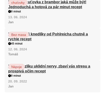
Nejlepší chuťovka z brambor jaká může být!
chuťovky
Jednoduchá a hotová za pár minut recept
0 minut
13. 06. 2024
Jan
Karlovarské knedlíky od Pohlreicha chutně a
Bez masa
rychle recept
45 minut
12. 06. 2024
Tomáš
Kořen kozlíku uklidní nervy, zbaví vás stresu a
Nápoje
prospívá očím recept
0 minut
20. 09. 2022
Jan