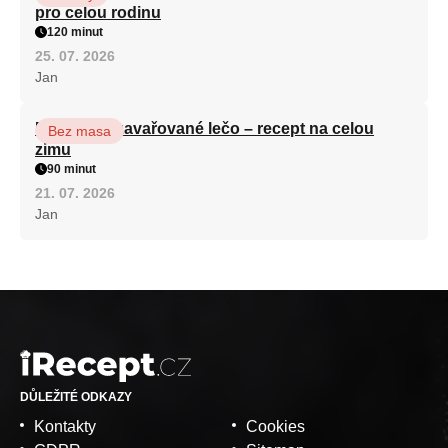
pro celou rodinu
120 minut
25. 07. 2026
Jan
Babiččino zavařované lečo – recept na celou
Bez masa
zimu
90 minut
21. 07. 2026
Jan
DŮLEŽITÉ ODKAZY
Kontakty
Cookies