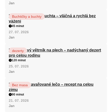
Jan
Hrnková maková buchta – vláčná a rychlá bez
Buchtičky a buchty
vážení
45 minut
27. 07. 2026
Jan
Karamelový větrník na plech – nadýchaný dezert
dezerty
pro celou rodinu
120 minut
25. 07. 2026
Jan
Babiččino zavařované lečo – recept na celou
Bez masa
zimu
90 minut
21. 07. 2026
Jan