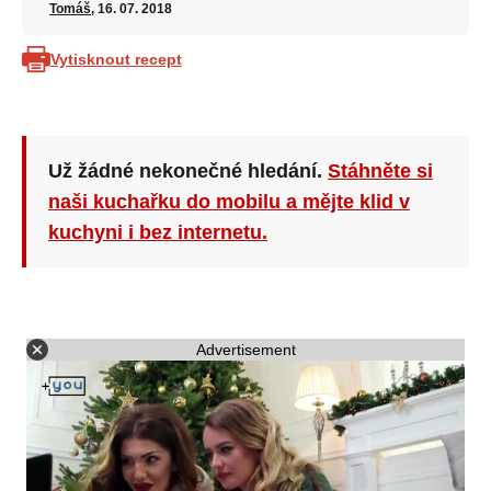
Tomáš
, 16. 07. 2018
Vytisknout recept
Už žádné nekonečné hledání.
Stáhněte si
naši kuchařku do mobilu a mějte klid v
kuchyni i bez internetu.
Advertisement