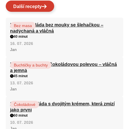
Další recepty
Kakaová roláda bez mouky se šlehačkou –
Bez masa
nadýchaná a vláčná
40 minut
16. 07. 2026
Jan
Kefírová buchta s čokoládovou polevou – vláčná
Buchtičky a buchty
a jemná
45 minut
13. 07. 2026
Jan
Sametová roláda s dvojitým krémem, která zmizí
Čokoládové
jako první
60 minut
10. 07. 2026
Jan