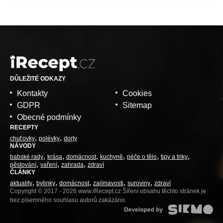
DŮLEŽITÉ ODKAZY
Kontakty
Cookies
GDPR
Sitemap
Obecné podmínky
RECEPTY
chuťovky
polévky
dorty
NÁVODY
babské rady
krása
domácnost
kuchyně
péče o tělo
tipy a triky
pěstování
vaření
zahrada
zdraví
ČLÁNKY
aktuality
bylinky
domácnost
zajímavosti
suroviny
zdraví
Copyright © 2017 - 2026 www.iRecept.cz Šíření obsahu těchto stránek je
bez písemného souhlasu autorů zakázáno.