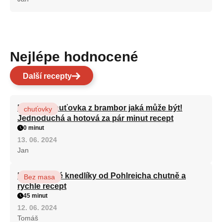
Nejlépe hodnocené
Další recepty
Nejlepší chuťovka z brambor jaká může být!
chuťovky
Jednoduchá a hotová za pár minut recept
0 minut
13. 06. 2024
Jan
Karlovarské knedlíky od Pohlreicha chutně a
Bez masa
rychle recept
45 minut
12. 06. 2024
Tomáš