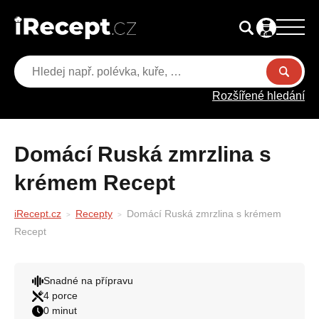
Rozšířené hledání
Domácí Ruská zmrzlina s
krémem Recept
iRecept.cz
Recepty
Domácí Ruská zmrzlina s krémem
Recept
Snadné na přípravu
4 porce
0 minut