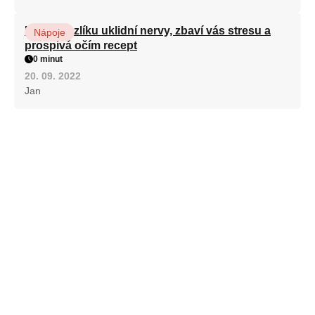
Kořen kozlíku uklidní nervy, zbaví vás stresu a
Nápoje
prospívá očím recept
0 minut
20. 09. 2022
Jan