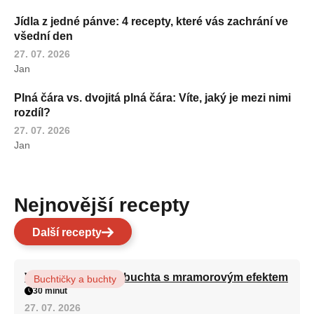
Jídla z jedné pánve: 4 recepty, které vás zachrání ve
všední den
27. 07. 2026
Jan
Plná čára vs. dvojitá plná čára: Víte, jaký je mezi nimi
rozdíl?
27. 07. 2026
Jan
Nejnovější recepty
Další recepty
Vláčná olejová litá buchta s mramorovým efektem
Buchtičky a buchty
30 minut
27. 07. 2026