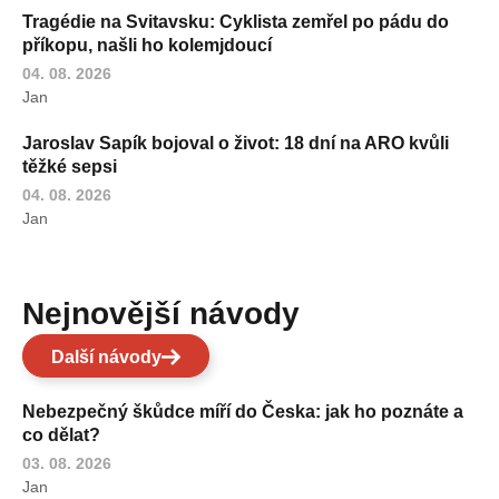
Tragédie na Svitavsku: Cyklista zemřel po pádu do
příkopu, našli ho kolemjdoucí
04. 08. 2026
Jan
Jaroslav Sapík bojoval o život: 18 dní na ARO kvůli
těžké sepsi
04. 08. 2026
Jan
Nejnovější návody
Další návody
Nebezpečný škůdce míří do Česka: jak ho poznáte a
co dělat?
03. 08. 2026
Jan