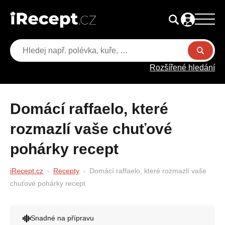
Rozšířené hledání
Domácí raffaelo, které
rozmazlí vaše chuťové
pohárky recept
iRecept.cz
Recepty
Domácí raffaelo, které rozmazlí vaše
chuťové pohárky recept
Snadné na přípravu