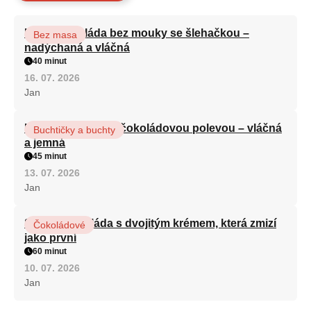
Kakaová roláda bez mouky se šlehačkou –
Bez masa
nadýchaná a vláčná
40 minut
16. 07. 2026
Jan
Kefírová buchta s čokoládovou polevou – vláčná
Buchtičky a buchty
a jemná
45 minut
13. 07. 2026
Jan
Sametová roláda s dvojitým krémem, která zmizí
Čokoládové
jako první
60 minut
10. 07. 2026
Jan