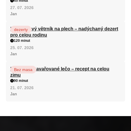
45 minut
27. 07. 2026
Jan
Karamelový větrník na plech – nadýchaný dezert
dezerty
pro celou rodinu
120 minut
25. 07. 2026
Jan
Babiččino zavařované lečo – recept na celou
Bez masa
zimu
90 minut
21. 07. 2026
Jan