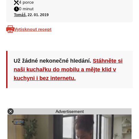
4 porce
0 minut
Tomáš
, 22. 01. 2019
Vytisknout recept
Už žádné nekonečné hledání.
Stáhněte si
naši kuchařku do mobilu a mějte klid v
kuchyni i bez internetu.
Advertisement