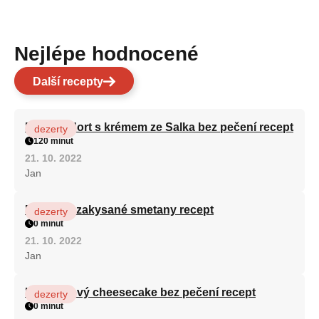
Nejlépe hodnocené
Další recepty
Patrový dort s krémem ze Salka bez pečení recept
dezerty
120 minut
21. 10. 2022
Jan
Fánky ze zakysané smetany recept
dezerty
0 minut
21. 10. 2022
Jan
Karamelový cheesecake bez pečení recept
dezerty
0 minut