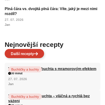
Plná čára vs. dvojitá plná čára: Víte, jaký je mezi nimi
rozdíl?
27. 07. 2026
Jan
Nejnovější recepty
Další recepty
Vláčná olejová litá buchta s mramorovým efektem
Buchtičky a buchty
30 minut
27. 07. 2026
Jan
Hrnková maková buchta – vláčná a rychlá bez
Buchtičky a buchty
vážení