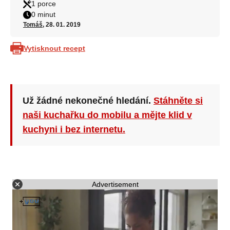
1 porce
0 minut
Tomáš
, 28. 01. 2019
Vytisknout recept
Už žádné nekonečné hledání.
Stáhněte si
naši kuchařku do mobilu a mějte klid v
kuchyni i bez internetu.
Advertisement