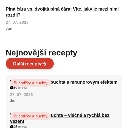
Plná čára vs. dvojitá plná čára: Víte, jaký je mezi nimi
rozdíl?
27. 07. 2026
Jan
Nejnovější recepty
Další recepty
Vláčná olejová litá buchta s mramorovým efektem
Buchtičky a buchty
30 minut
27. 07. 2026
Jan
Hrnková maková buchta – vláčná a rychlá bez
Buchtičky a buchty
vážení
45 minut