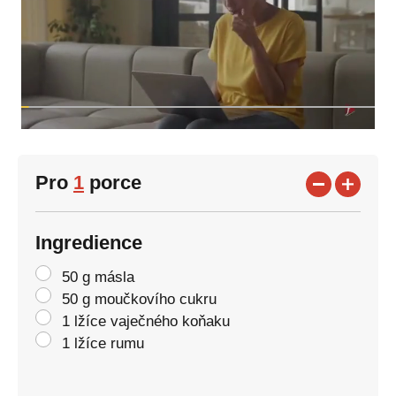
Pro
1
porce
Ingredience
50 g másla
50 g moučkovího cukru
1 lžíce vaječného koňaku
1 lžíce rumu