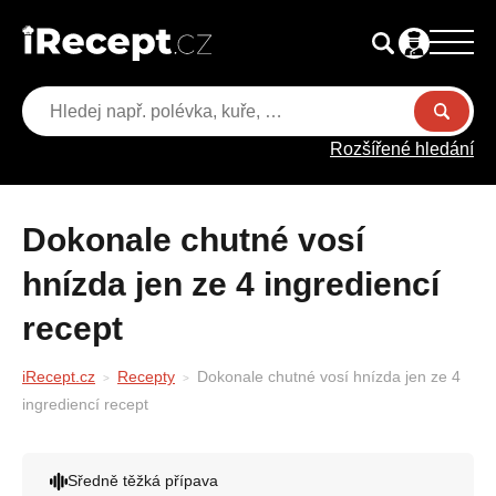
Rozšířené hledání
Dokonale chutné vosí
hnízda jen ze 4 ingrediencí
recept
iRecept.cz
Recepty
Dokonale chutné vosí hnízda jen ze 4
ingrediencí recept
Sředně těžká přípava