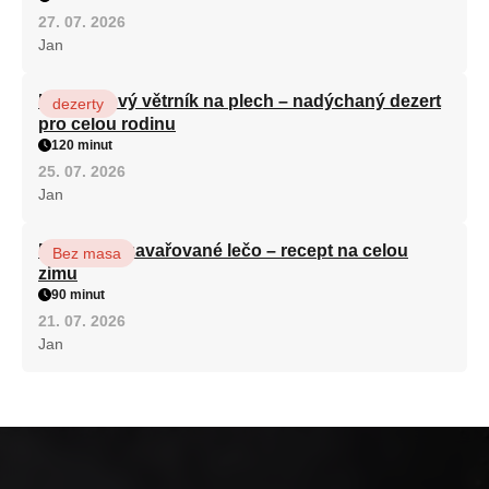
27. 07. 2026
Jan
Karamelový větrník na plech – nadýchaný dezert
dezerty
pro celou rodinu
120 minut
25. 07. 2026
Jan
Babiččino zavařované lečo – recept na celou
Bez masa
zimu
90 minut
21. 07. 2026
Jan