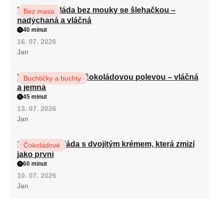
Kakaová roláda bez mouky se šlehačkou –
Bez masa
nadýchaná a vláčná
40 minut
16. 07. 2026
Jan
Kefírová buchta s čokoládovou polevou – vláčná
Buchtičky a buchty
a jemná
45 minut
13. 07. 2026
Jan
Sametová roláda s dvojitým krémem, která zmizí
Čokoládové
jako první
60 minut
10. 07. 2026
Jan