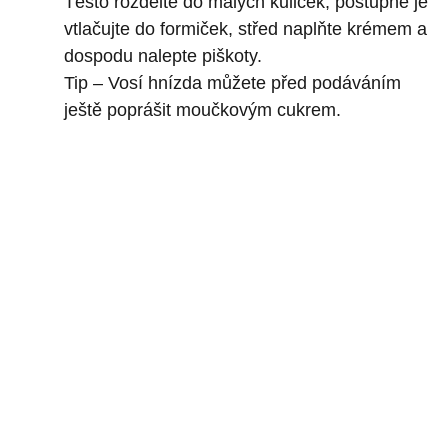
Těsto rozdělte do malých kuliček, postupně je
vtlačujte do formiček, střed naplňte krémem a
dospodu nalepte piškoty.
Tip – Vosí hnízda můžete před podáváním
ještě poprášit moučkovým cukrem.