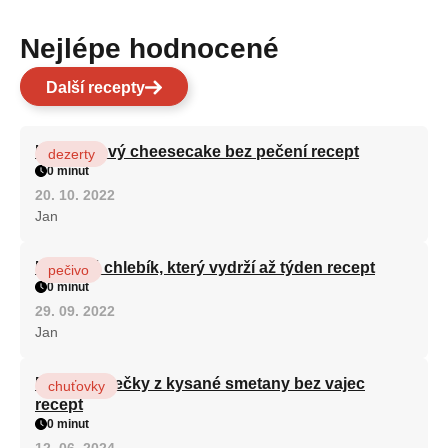
Nejlépe hodnocené
Další recepty
Karamelový cheesecake bez pečení recept
dezerty
0 minut
20. 10. 2022
Jan
Hrnkový chlebík, který vydrží až týden recept
pečivo
0 minut
29. 09. 2022
Jan
Rychlé válečky z kysané smetany bez vajec
chuťovky
recept
0 minut
12. 06. 2024