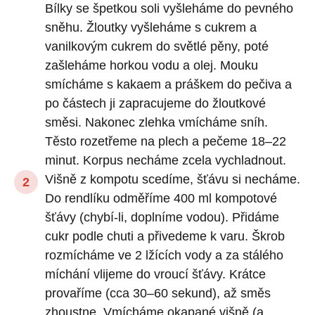
Bílky se špetkou soli vyšleháme do pevného
sněhu. Žloutky vyšleháme s cukrem a
vanilkovým cukrem do světlé pěny, poté
zašleháme horkou vodu a olej. Mouku
smícháme s kakaem a práškem do pečiva a
po částech ji zapracujeme do žloutkové
směsi. Nakonec zlehka vmícháme sníh.
Těsto rozetřeme na plech a pečeme 18–22
minut. Korpus necháme zcela vychladnout.
Višně z kompotu scedíme, šťávu si necháme.
Do rendlíku odměříme 400 ml kompotové
šťávy (chybí-li, doplníme vodou). Přidáme
cukr podle chuti a přivedeme k varu. Škrob
rozmícháme ve 2 lžících vody a za stálého
míchání vlijeme do vroucí šťávy. Krátce
provaříme (cca 30–60 sekund), až směs
zhoustne. Vmícháme okapané višně (a