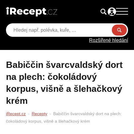
Rozšířené hledání
Babiččin švarcvaldský dort
na plech: čokoládový
korpus, višně a šlehačkový
krém
iRecept.cz
Recepty
Babiččin švarcvaldský dort na plech:
čokoládový korpus, višně a šlehačkový krém