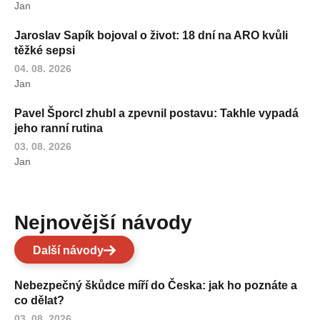
Jan
Jaroslav Sapík bojoval o život: 18 dní na ARO kvůli
těžké sepsi
04. 08. 2026
Jan
Pavel Šporcl zhubl a zpevnil postavu: Takhle vypadá
jeho ranní rutina
03. 08. 2026
Jan
Nejnovější návody
Další návody
Nebezpečný škůdce míří do Česka: jak ho poznáte a
co dělat?
03. 08. 2026