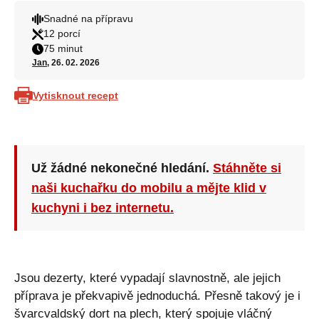
Snadné na přípravu
12 porcí
75 minut
Jan
, 26. 02. 2026
Vytisknout recept
Už žádné nekonečné hledání.
Stáhněte si
naši kuchařku do mobilu a mějte klid v
kuchyni i bez internetu.
Jsou dezerty, které vypadají slavnostně, ale jejich
příprava je překvapivě jednoduchá. Přesně takový je i
švarcvaldský dort na plech, který spojuje vláčný