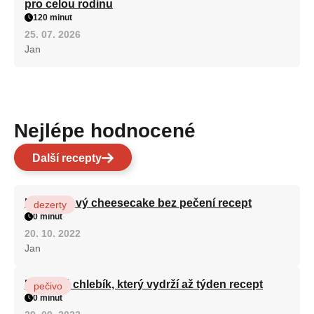
pro celou rodinu
120 minut
25. 07. 2026
Jan
Nejlépe hodnocené
Další recepty
Karamelový cheesecake bez pečení recept
dezerty
0 minut
20. 10. 2022
Jan
Hrnkový chlebík, který vydrží až týden recept
pečivo
0 minut