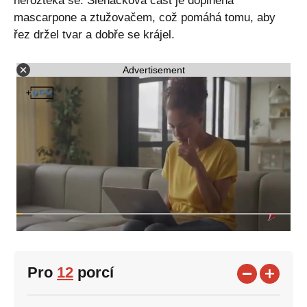
neroztéká se. Šlehačková část je doplněná
mascarpone a ztužovačem, což pomáhá tomu, aby
řez držel tvar a dobře se krájel.
Advertisement
Pro
12
porcí