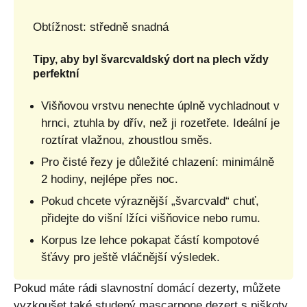
Obtížnost: středně snadná
Tipy, aby byl švarcvaldský dort na plech vždy
perfektní
Višňovou vrstvu nenechte úplně vychladnout v
hrnci, ztuhla by dřív, než ji rozetřete. Ideální je
roztírat vlažnou, zhoustlou směs.
Pro čisté řezy je důležité chlazení: minimálně
2 hodiny, nejlépe přes noc.
Pokud chcete výraznější „švarcvald“ chuť,
přidejte do višní lžíci višňovice nebo rumu.
Korpus lze lehce pokapat částí kompotové
šťávy pro ještě vláčnější výsledek.
Pokud máte rádi slavnostní domácí dezerty, můžete
vyzkoušet také
studený mascarpone dezert s piškoty,