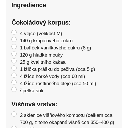
Ingredience
Čokoládový korpus:
4 vejce (velikost M)
140 g krupicového cukru
1 balíček vanilkového cukru (8 g)
120 g hladké mouky
25 g kvalitního kakaa
1 lžička prášku do pečiva (cca 5 g)
4 lžíce horké vody (cca 60 ml)
4 lžíce rostlinného oleje (cca 50 ml)
špetka soli
Višňová vrstva:
2 sklenice višňového kompotu (celkem cca
700 g, z toho okapané višně cca 350–400 g)