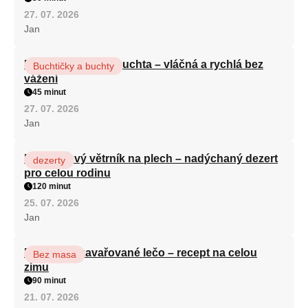
27. 07. 2026
Jan
Hrnková maková buchta – vláčná a rychlá bez
Buchtičky a buchty
vážení
45 minut
27. 07. 2026
Jan
Karamelový větrník na plech – nadýchaný dezert
dezerty
pro celou rodinu
120 minut
25. 07. 2026
Jan
Babiččino zavařované lečo – recept na celou
Bez masa
zimu
90 minut
21. 07. 2026