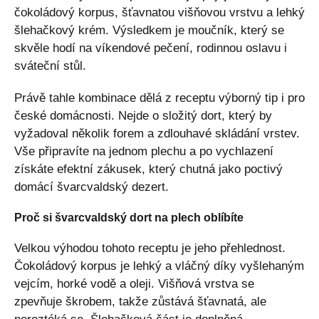
čokoládový korpus, šťavnatou višňovou vrstvu a lehký
šlehačkový krém. Výsledkem je moučník, který se
skvěle hodí na víkendové pečení, rodinnou oslavu i
sváteční stůl.
Právě tahle kombinace dělá z receptu výborný tip i pro
české domácnosti. Nejde o složitý dort, který by
vyžadoval několik forem a zdlouhavé skládání vrstev.
Vše připravíte na jednom plechu a po vychlazení
získáte efektní zákusek, který chutná jako poctivý
domácí švarcvaldský dezert.
Proč si švarcvaldský dort na plech oblíbíte
Velkou výhodou tohoto receptu je jeho přehlednost.
Čokoládový korpus je lehký a vláčný díky vyšlehaným
vejcím, horké vodě a oleji. Višňová vrstva se
zpevňuje škrobem, takže zůstává šťavnatá, ale