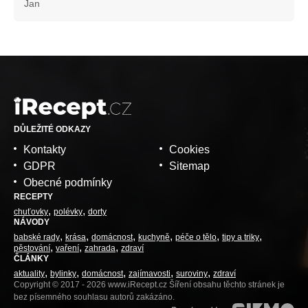
Jan
DŮLEŽITÉ ODKAZY
Kontakty
Cookies
GDPR
Sitemap
Obecné podmínky
RECEPTY
chuťovky
polévky
dorty
NÁVODY
babské rady
krása
domácnost
kuchyně
péče o tělo
tipy a triky
pěstování
vaření
zahrada
zdraví
ČLÁNKY
aktuality
bylinky
domácnost
zajímavosti
suroviny
zdraví
Copyright © 2017 - 2026 www.iRecept.cz Šíření obsahu těchto stránek je
bez písemného souhlasu autorů zakázáno.