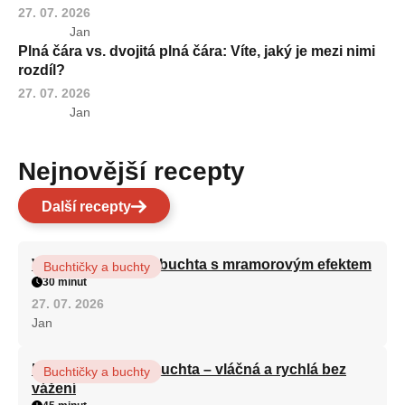
27. 07. 2026
Jan
Plná čára vs. dvojitá plná čára: Víte, jaký je mezi nimi
rozdíl?
27. 07. 2026
Jan
Nejnovější recepty
Další recepty
Vláčná olejová litá buchta s mramorovým efektem
Buchtičky a buchty
30 minut
27. 07. 2026
Jan
Hrnková maková buchta – vláčná a rychlá bez
Buchtičky a buchty
vážení