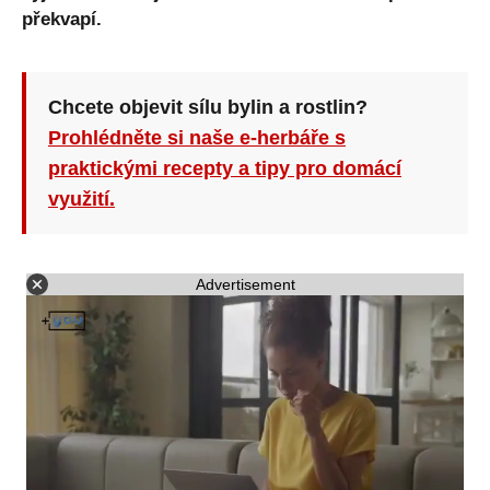
překvapí.
Chcete objevit sílu bylin a rostlin?
Prohlédněte si naše e-herbáře s
praktickými recepty a tipy pro domácí
využití.
Advertisement