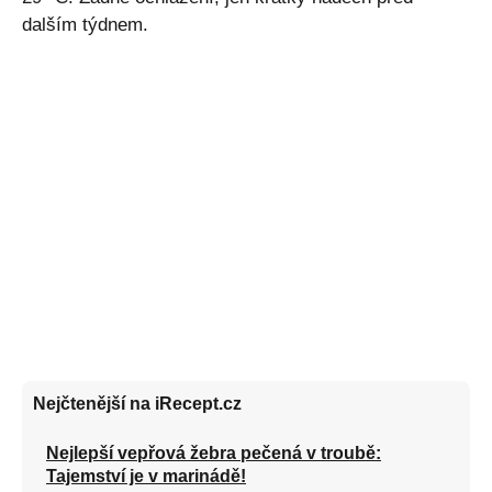
dalším týdnem.
Nejčtenější na iRecept.cz
Nejlepší vepřová žebra pečená v troubě:
Tajemství je v marinádě!