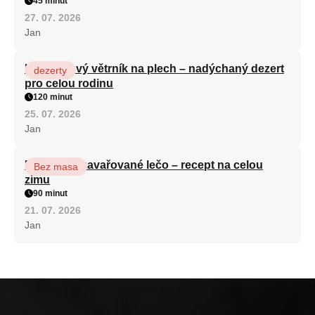
45 minut
27. 07. 2026
Jan
Karamelový větrník na plech – nadýchaný dezert
dezerty
pro celou rodinu
120 minut
25. 07. 2026
Jan
Babiččino zavařované lečo – recept na celou
Bez masa
zimu
90 minut
21. 07. 2026
Jan