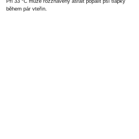
Při 33 °C může rozžhavený asfalt popálit psí tlapky
během pár vteřin.