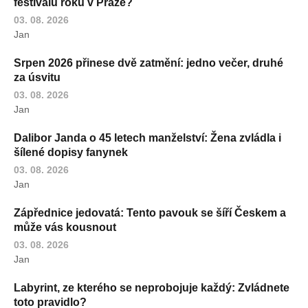
festivalu roku v Praze?
03. 08. 2026
Jan
Srpen 2026 přinese dvě zatmění: jedno večer, druhé
za úsvitu
03. 08. 2026
Jan
Dalibor Janda o 45 letech manželství: Žena zvládla i
šílené dopisy fanynek
03. 08. 2026
Jan
Zápřednice jedovatá: Tento pavouk se šíří Českem a
může vás kousnout
03. 08. 2026
Jan
Labyrint, ze kterého se neprobojuje každý: Zvládnete
toto pravidlo?