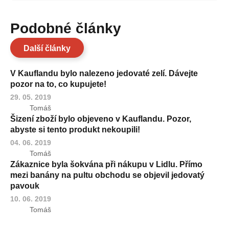
Podobné články
Další články
V Kauflandu bylo nalezeno jedovaté zelí. Dávejte
pozor na to, co kupujete!
29. 05. 2019
Tomáš
Šizení zboží bylo objeveno v Kauflandu. Pozor,
abyste si tento produkt nekoupili!
04. 06. 2019
Tomáš
Zákaznice byla šokvána při nákupu v Lidlu. Přímo
mezi banány na pultu obchodu se objevil jedovatý
pavouk
10. 06. 2019
Tomáš