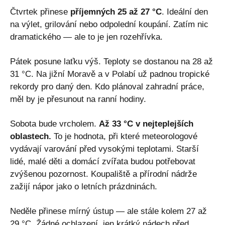
Čtvrtek přinese
příjemných 25 až 27 °C
. Ideální den
na výlet, grilování nebo odpolední koupání. Zatím nic
dramatického — ale to je jen rozehřívka.
Pátek posune laťku výš. Teploty se dostanou na 28 až
31 °C. Na jižní Moravě a v Polabí už padnou tropické
rekordy pro daný den. Kdo plánoval zahradní práce,
měl by je přesunout na ranní hodiny.
Sobota bude vrcholem.
Až 33 °C v nejteplejších
oblastech.
To je hodnota, při které meteorologové
vydávají varování před vysokými teplotami. Starší
lidé, malé děti a domácí zvířata budou potřebovat
zvýšenou pozornost. Koupaliště a přírodní nádrže
zažijí nápor jako o letních prázdninách.
Neděle přinese mírný ústup — ale stále kolem 27 až
29 °C. Žádné ochlazení, jen krátký nádech před