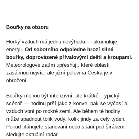
Bouřky na obzoru
Horký vzduch má jednu nevýhodu — akumuluje
energii.
Od sobotního odpoledne hrozí silné
bouřky, doprovázené přívalovými dešti a kroupami.
Meteorologové zatím upřesňují, které oblasti
zasáhnou nejvíc, ale jižní polovina Česka je v
ohrožení.
Bouřky mohou být intenzivní, ale krátké. Typický
scénář — hodinu prší jako z konve, pak se vyčasí a
vzduch voní po mokré zemi. Ale během té hodiny
může spadnout tolik vody, kolik jindy za celý týden.
Pokud plánujete stanování nebo spaní pod širákem,
sledujte aktuální radar.