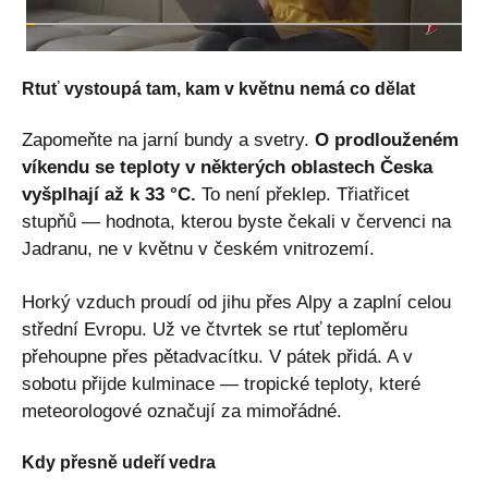
Rtuť vystoupá tam, kam v květnu nemá co dělat
Zapomeňte na jarní bundy a svetry.
O prodlouženém
víkendu se teploty v některých oblastech Česka
vyšplhají až k 33 °C.
To není překlep. Třiatřicet
stupňů — hodnota, kterou byste čekali v červenci na
Jadranu, ne v květnu v českém vnitrozemí.
Horký vzduch proudí od jihu přes Alpy a zaplní celou
střední Evropu. Už ve čtvrtek se rtuť teploměru
přehoupne přes pětadvacítku. V pátek přidá. A v
sobotu přijde kulminace — tropické teploty, které
meteorologové označují za mimořádné.
Kdy přesně udeří vedra