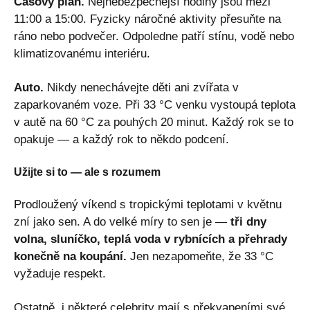
Časový plán.
Nejnebezpečnější hodiny jsou mezi
11:00 a 15:00. Fyzicky náročné aktivity přesuňte na
ráno nebo podvečer. Odpoledne patří stínu, vodě nebo
klimatizovanému interiéru.
Auto.
Nikdy nenechávejte děti ani zvířata v
zaparkovaném voze. Při 33 °C venku vystoupá teplota
v autě na 60 °C za pouhých 20 minut. Každý rok se to
opakuje — a každý rok to někdo podcení.
Užijte si to — ale s rozumem
Prodloužený víkend s tropickými teplotami v květnu
zní jako sen. A do velké míry to sen je —
tři dny
volna, sluníčko, teplá voda v rybnících a přehrady
konečně na koupání.
Jen nezapomeňte, že 33 °C
vyžaduje respekt.
Ostatně, i
některé celebrity mají s překvapeními své