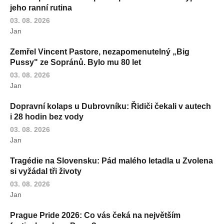
jeho ranní rutina
03. 08. 2026
Jan
Zemřel Vincent Pastore, nezapomenutelný „Big
Pussy" ze Sopránů. Bylo mu 80 let
03. 08. 2026
Jan
Dopravní kolaps u Dubrovníku: Řidiči čekali v autech
i 28 hodin bez vody
03. 08. 2026
Jan
Tragédie na Slovensku: Pád malého letadla u Zvolena
si vyžádal tři životy
03. 08. 2026
Jan
Prague Pride 2026: Co vás čeká na největším