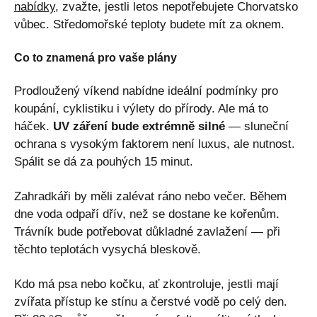
nabídky
, zvažte, jestli letos nepotřebujete Chorvatsko
vůbec. Středomořské teploty budete mít za oknem.
Co to znamená pro vaše plány
Prodloužený víkend nabídne ideální podmínky pro
koupání, cyklistiku i výlety do přírody. Ale má to
háček.
UV záření bude extrémně silné
— sluneční
ochrana s vysokým faktorem není luxus, ale nutnost.
Spálit se dá za pouhých 15 minut.
Zahradkáři by měli zalévat ráno nebo večer. Během
dne voda odpaří dřív, než se dostane ke kořenům.
Trávník bude potřebovat důkladné zavlažení — při
těchto teplotách vysychá bleskově.
Kdo má psa nebo kočku, ať zkontroluje, jestli mají
zvířata přístup ke stínu a čerstvé vodě po celý den.