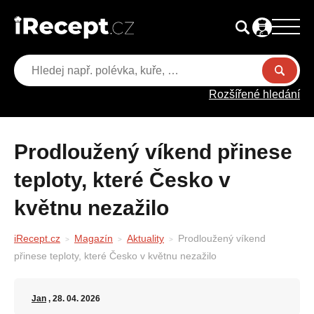
Rozšířené hledání
Prodloužený víkend přinese
teploty, které Česko v
květnu nezažilo
iRecept.cz
Magazín
Aktuality
Prodloužený víkend
přinese teploty, které Česko v květnu nezažilo
Jan
, 28. 04. 2026