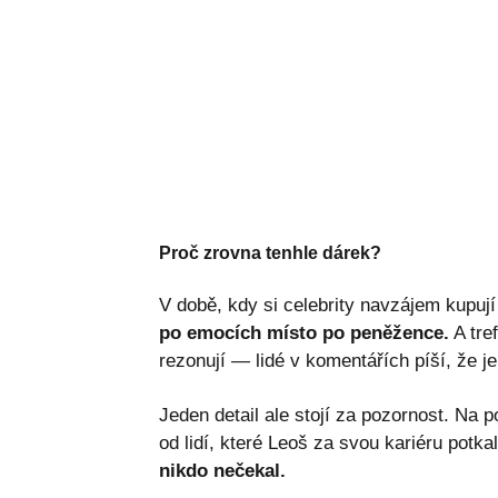
Proč zrovna tenhle dárek?
V době, kdy si celebrity navzájem kupují
po emocích místo po peněžence.
A tre
rezonují — lidé v komentářích píší, že j
Jeden detail ale stojí za pozornost. Na po
od lidí, které Leoš za svou kariéru potkal
nikdo nečekal.