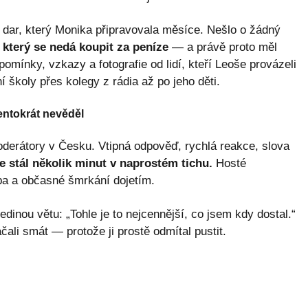
 dar, který Monika připravovala měsíce. Nešlo o žádný
, který se nedá koupit za peníze
— a právě proto měl
omínky, vzkazy a fotografie od lidí, kteří Leoše provázeli
školy přes kolegy z rádia až po jeho děti.
tentokrát nevěděl
derátory v Česku. Vtipná odpověď, rychlá reakce, slova
le stál několik minut v naprostém tichu.
Hosté
dba a občasné šmrkání dojetím.
dinou větu: „Tohle je to nejcennější, co jsem kdy dostal.“
čali smát — protože ji prostě odmítal pustit.