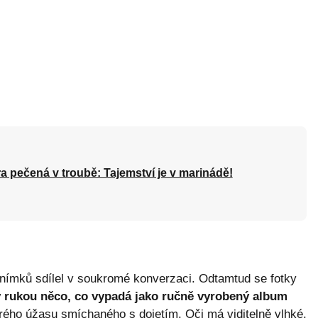
a pečená v troubě: Tajemství je v marinádě!
snímků sdílel v soukromé konverzaci. Odtamtud se fotky
 v rukou něco, co vypadá jako ručně vyrobený album
irého úžasu smíchaného s dojetím. Oči má viditelně vlhké.