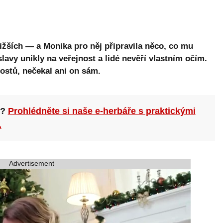
ižších — a Monika pro něj připravila něco, co mu
slavy unikly na veřejnost a lidé nevěří vlastním očím.
hostů, nečekal ani on sám.
n?
Prohlédněte si naše e-herbáře s praktickými
.
Advertisement