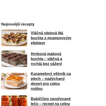
Nejnovější recepty
Vláčná olejová litá
buchta s mramorovým
efektem
Hrnková maková
buchta – vláčná a
rychlá bez vážení
Karamelový větrník na
plech – nadýchaný
dezert pro celou
rodinu
Babiččino zavařované
lečo – recept na celou