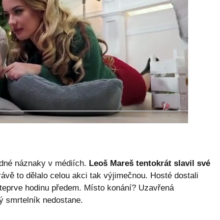
ádné náznaky v médiích.
Leoš Mareš tentokrát slavil své
vě to dělalo celou akci tak výjimečnou. Hosté dostali
ý teprve hodinu předem. Místo konání? Uzavřená
ý smrtelník nedostane.