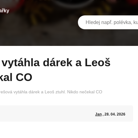
ařky
kal CO
ešová vytáhla dárek a Leoš ztuhl. Nikdo nečekal CO
Jan
, 28. 04. 2026