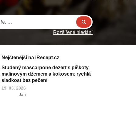
Rozšířené hledání
Nejčtenější na iRecept.cz
Studený mascarpone dezert s piškoty,
malinovým džemem a kokosem: rychlá
sladkost bez pečení
19. 03. 2026
Jan