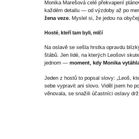
Monika Marešová celé překvapení plánoval
každém detailu — od výzdoby až po me
žena veze.
Myslel si, že jedou na obyče
Hosté, kteří tam byli, mlčí
Na oslavě se sešla hrstka opravdu blízk
štábů. Jen lidé, na kterých Leošovi skuteč
jednom —
moment, kdy Monika vytáhla
Jeden z hostů to popsal slovy: „Leoš, kt
sebe vypravit ani slovo. Viděl jsem ho 
věnovala, se snažili účastníci oslavy drže