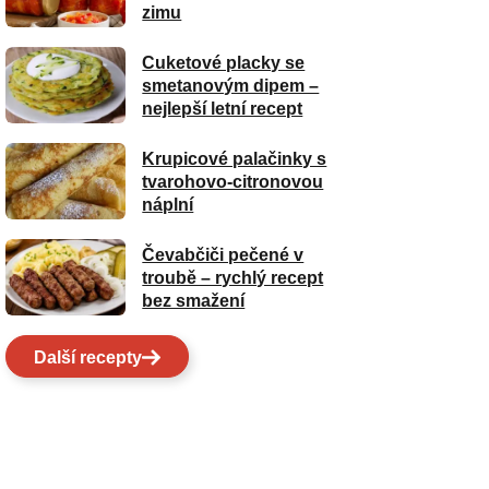
zimu
Cuketové placky se
smetanovým dipem –
nejlepší letní recept
Krupicové palačinky s
tvarohovo-citronovou
náplní
Čevabčiči pečené v
troubě – rychlý recept
bez smažení
Další recepty