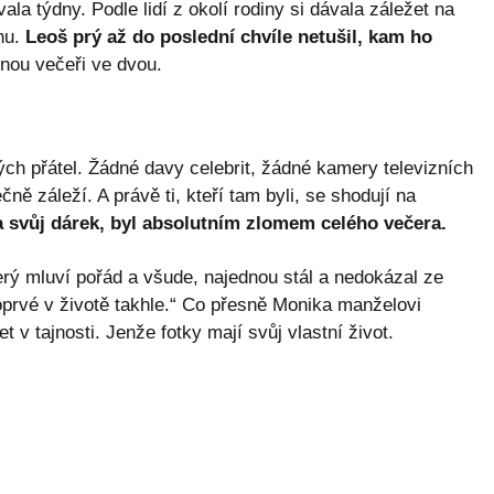
a týdny. Podle lidí z okolí rodiny si dávala záležet na
nu.
Leoš prý až do poslední chvíle netušil, kam ho
jnou večeři ve dvou.
ých přátel. Žádné davy celebrit, žádné kamery televizních
ně záleží. A právě ti, kteří tam byli, se shodují na
 svůj dárek, byl absolutním zlomem celého večera.
erý mluví pořád a všude, najednou stál a nedokázal ze
poprvé v životě takhle.“ Co přesně Monika manželovi
t v tajnosti. Jenže fotky mají svůj vlastní život.