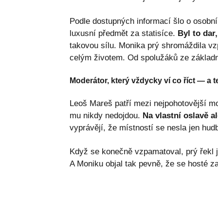
Podle dostupných informací šlo o osobní
luxusní předmět za statisíce.
Byl to dar
takovou sílu. Monika prý shromáždila vzp
celým životem. Od spolužáků ze základní 
Moderátor, který vždycky ví co říct — a 
Leoš Mareš patří mezi nejpohotovější mo
mu nikdy nedojdou.
Na vlastní oslavě a
vyprávějí, že místností se nesla jen hu
Když se konečně vzpamatoval, prý řekl je
A Moniku objal tak pevně, že se hosté za