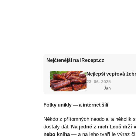
Nejčtenější na iRecept.cz
Nejlepší vepřová žebr
23. 06. 2025
Jan
Fotky unikly — a internet šílí
Někdo z přítomných neodolal a několik 
dostaly dál.
Na jedné z nich Leoš drží
nebo kniha
— a na jeho tváři je výraz č