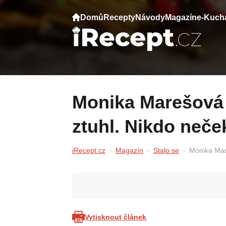
Domů
Recepty
Návody
Magazín
e-Kuch
Monika Marešová vytáhla dárek a Leoš
ztuhl. Nikdo neče
iRecept.cz
Magazín
Stalo se
Monika Mar
Vytisknout článek