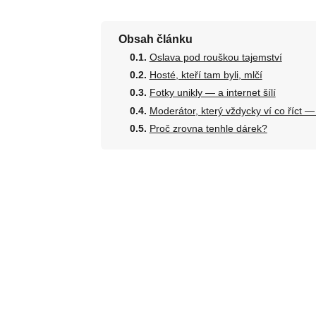
Obsah článku
Oslava pod rouškou tajemství
Hosté, kteří tam byli, mlčí
Fotky unikly — a internet šílí
Moderátor, který vždycky ví co říct —
Proč zrovna tenhle dárek?