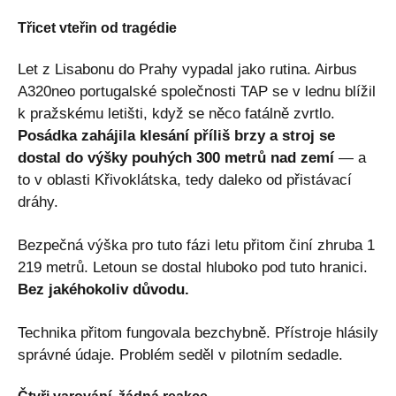
Třicet vteřin od tragédie
Let z Lisabonu do Prahy vypadal jako rutina. Airbus
A320neo portugalské společnosti TAP se v lednu blížil
k pražskému letišti, když se něco fatálně zvrtlo.
Posádka zahájila klesání příliš brzy a stroj se
dostal do výšky pouhých 300 metrů nad zemí
— a
to v oblasti Křivoklátska, tedy daleko od přistávací
dráhy.
Bezpečná výška pro tuto fázi letu přitom činí zhruba 1
219 metrů. Letoun se dostal hluboko pod tuto hranici.
Bez jakéhokoliv důvodu.
Technika přitom fungovala bezchybně. Přístroje hlásily
správné údaje. Problém seděl v pilotním sedadle.