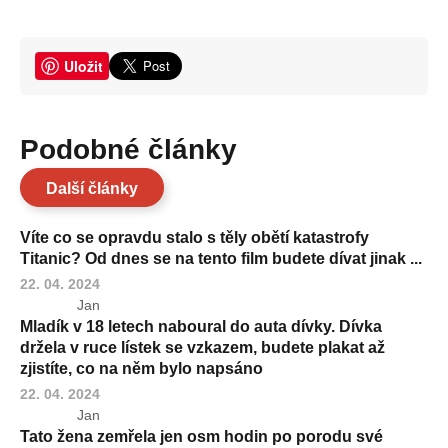
Uložit
Podobné články
Další články
Víte co se opravdu stalo s těly obětí katastrofy
Titanic? Od dnes se na tento film budete dívat jinak ...
22. 04. 2024
Jan
Mladík v 18 letech naboural do auta dívky. Dívka
držela v ruce lístek se vzkazem, budete plakat až
zjistíte, co na něm bylo napsáno
22. 04. 2024
Jan
Tato žena zemřela jen osm hodin po porodu své