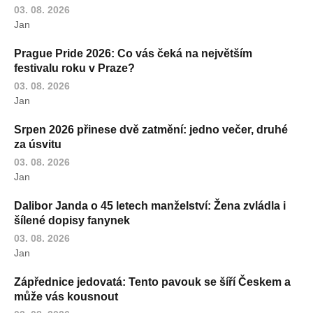
03. 08. 2026
Jan
Prague Pride 2026: Co vás čeká na největším
festivalu roku v Praze?
03. 08. 2026
Jan
Srpen 2026 přinese dvě zatmění: jedno večer, druhé
za úsvitu
03. 08. 2026
Jan
Dalibor Janda o 45 letech manželství: Žena zvládla i
šílené dopisy fanynek
03. 08. 2026
Jan
Zápřednice jedovatá: Tento pavouk se šíří Českem a
může vás kousnout