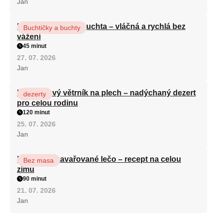
Jan
Hrnková maková buchta – vláčná a rychlá bez
Buchtičky a buchty
vážení
45 minut
27. 07. 2026
Jan
Karamelový větrník na plech – nadýchaný dezert
dezerty
pro celou rodinu
120 minut
25. 07. 2026
Jan
Babiččino zavařované lečo – recept na celou
Bez masa
zimu
90 minut
21. 07. 2026
Jan