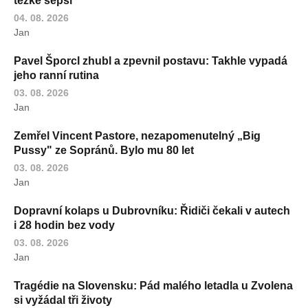
těžké sepsi
04. 08. 2026
Jan
Pavel Šporcl zhubl a zpevnil postavu: Takhle vypadá
jeho ranní rutina
03. 08. 2026
Jan
Zemřel Vincent Pastore, nezapomenutelný „Big
Pussy" ze Sopránů. Bylo mu 80 let
03. 08. 2026
Jan
Dopravní kolaps u Dubrovníku: Řidiči čekali v autech
i 28 hodin bez vody
03. 08. 2026
Jan
Tragédie na Slovensku: Pád malého letadla u Zvolena
si vyžádal tři životy