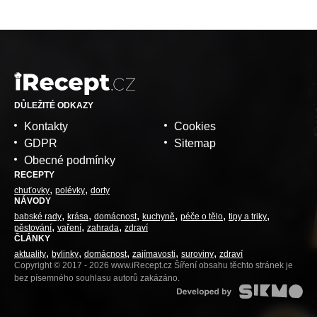
DŮLEŽITÉ ODKAZY
Kontakty
Cookies
GDPR
Sitemap
Obecné podmínky
RECEPTY
chuťovky
polévky
dorty
NÁVODY
babské rady
krása
domácnost
kuchyně
péče o tělo
tipy a triky
pěstování
vaření
zahrada
zdraví
ČLÁNKY
aktuality
bylinky
domácnost
zajímavosti
suroviny
zdraví
Copyright © 2017 - 2026 www.iRecept.cz Šíření obsahu těchto stránek je
bez písemného souhlasu autorů zakázáno.