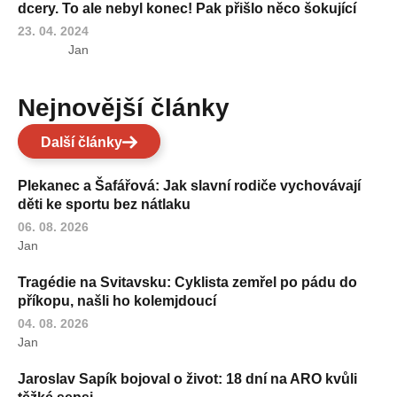
dcery. To ale nebyl konec! Pak přišlo něco šokující
23. 04. 2024
Jan
Nejnovější články
Další články
Plekanec a Šafářová: Jak slavní rodiče vychovávají
děti ke sportu bez nátlaku
06. 08. 2026
Jan
Tragédie na Svitavsku: Cyklista zemřel po pádu do
příkopu, našli ho kolemjdoucí
04. 08. 2026
Jan
Jaroslav Sapík bojoval o život: 18 dní na ARO kvůli