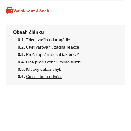
Vytisknout článek
Obsah článku
Třicet vteřin od tragédie
Čtyři varování, žádná reakce
Proč kapitán klesal tak brzy?
Oba piloti skončili mimo službu
Klíčový důkaz chybí
Co si z toho odnést