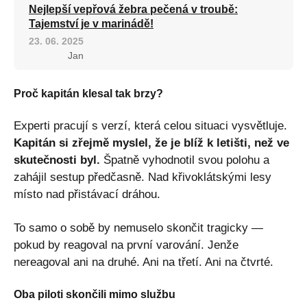
Nejlepší vepřová žebra pečená v troubě:
Tajemství je v marinádě!
23. 06. 2025
Jan
Proč kapitán klesal tak brzy?
Experti pracují s verzí, která celou situaci vysvětluje.
Kapitán si zřejmě myslel, že je blíž k letišti, než ve
skutečnosti byl.
Špatně vyhodnotil svou polohu a
zahájil sestup předčasně. Nad křivoklátskými lesy
místo nad přistávací dráhou.
To samo o sobě by nemuselo skončit tragicky —
pokud by reagoval na první varování. Jenže
nereagoval ani na druhé. Ani na třetí. Ani na čtvrté.
Oba piloti skončili mimo službu