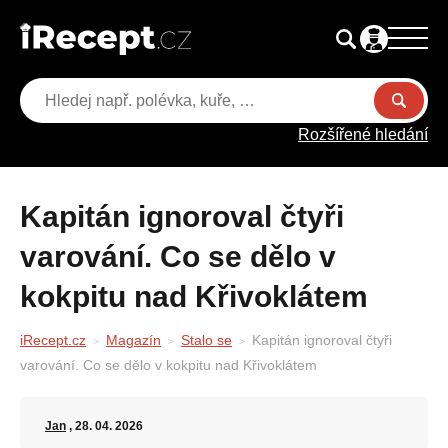
Rozšířené hledání
Kapitán ignoroval čtyři
varování. Co se dělo v
kokpitu nad Křivoklátem
iRecept.cz
Magazín
Stalo se
Kapitán ignoroval čtyři
varování. Co se dělo v kokpitu nad Křivoklátem
Jan
, 28. 04. 2026