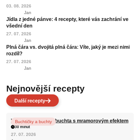
03. 08. 2026
Jan
Jídla z jedné pánve: 4 recepty, které vás zachrání ve
všední den
27. 07. 2026
Jan
Plná čára vs. dvojitá plná čára: Víte, jaký je mezi nimi
rozdíl?
27. 07. 2026
Jan
Nejnovější recepty
Další recepty
Vláčná olejová litá buchta s mramorovým efektem
Buchtičky a buchty
30 minut
27. 07. 2026