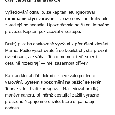
Čtyři varování, žádná reakce
Vyšetřování odhalilo, že kapitán letu
ignoroval
minimálně čtyři varování
. Upozorňoval ho druhý pilot
z vedlejšího sedadla. Upozorňovalo ho řízení letového
provozu. Kapitán pokračoval v sestupu.
Druhý pilot ho opakovaně vyzýval k přerušení klesání.
Marně. Podle vyšetřovatelů se kopilot chystal převzít
řízení sám, ale váhal. Tento moment teď experti
detailně rozebírají — měl zasáhnout dříve?
Kapitán klesal dál, dokud se neozvalo poslední
varování.
Systém upozornění na blížící se terén.
Teprve v tu chvíli zareagoval. Následoval prudký
manévr nahoru, při němž cestující zažili výrazné
přetížení. Nepříjemné chvíle, které si pamatují
dodnes.