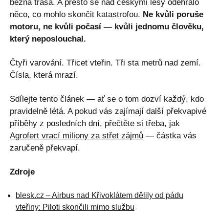
běžná trasa. A přesto se nad českými lesy odehrálo
něco, co mohlo skončit katastrofou.
Ne kvůli poruše
motoru, ne kvůli počasí — kvůli jednomu člověku,
který neposlouchal.
Čtyři varování. Třicet vteřin. Tři sta metrů nad zemí.
Čísla, která mrazí.
Sdílejte tento článek — ať se o tom dozví každý, kdo
pravidelně létá. A pokud vás zajímají další překvapivé
příběhy z posledních dní, přečtěte si třeba, jak
Agrofert vrací miliony za střet zájmů
— částka vás
zaručeně překvapí.
Zdroje
blesk.cz – Airbus nad Křivoklátem dělily od pádu
vteřiny: Piloti skončili mimo službu