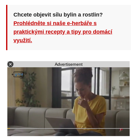
Chcete objevit sílu bylin a rostlin?
Prohlédněte si naše e-herbáře s
praktickými recepty a tipy pro domácí
využití.
Advertisement