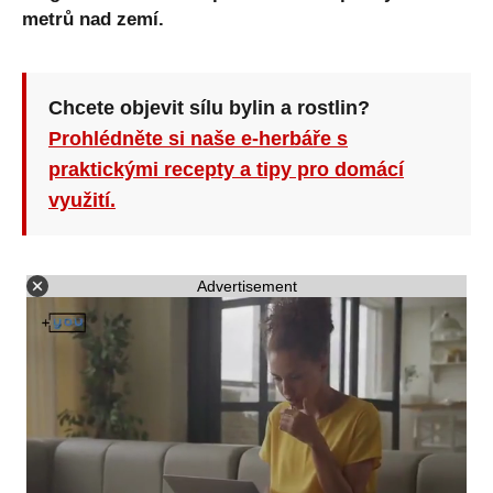
metrů nad zemí.
Chcete objevit sílu bylin a rostlin?
Prohlédněte si naše e-herbáře s
praktickými recepty a tipy pro domácí
využití.
Advertisement