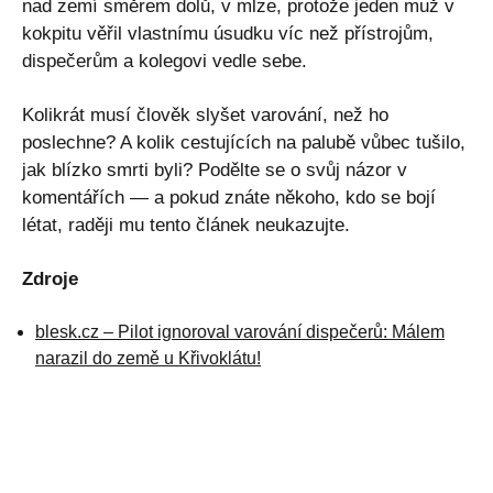
nad zemí směrem dolů, v mlze, protože jeden muž v
kokpitu věřil vlastnímu úsudku víc než přístrojům,
dispečerům a kolegovi vedle sebe.
Kolikrát musí člověk slyšet varování, než ho
poslechne? A kolik cestujících na palubě vůbec tušilo,
jak blízko smrti byli? Podělte se o svůj názor v
komentářích — a pokud znáte někoho, kdo se bojí
létat, raději mu tento článek neukazujte.
Zdroje
blesk.cz – Pilot ignoroval varování dispečerů: Málem
narazil do země u Křivoklátu!