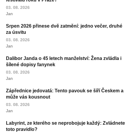
03. 08. 2026
Jan
Srpen 2026 přinese dvě zatmění: jedno večer, druhé
za úsvitu
03. 08. 2026
Jan
Dalibor Janda o 45 letech manželství: Žena zvládla i
šílené dopisy fanynek
03. 08. 2026
Jan
Zápřednice jedovatá: Tento pavouk se šíří Českem a
může vás kousnout
03. 08. 2026
Jan
Labyrint, ze kterého se neprobojuje každý: Zvládnete
toto pravidlo?