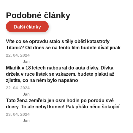
Podobné články
Další články
Víte co se opravdu stalo s těly obětí katastrofy
Titanic? Od dnes se na tento film budete dívat jinak ...
22. 04. 2024
Jan
Mladík v 18 letech naboural do auta dívky. Dívka
držela v ruce lístek se vzkazem, budete plakat až
zjistíte, co na něm bylo napsáno
22. 04. 2024
Jan
Tato žena zemřela jen osm hodin po porodu své
dcery. To ale nebyl konec! Pak přišlo něco šokující
23. 04. 2024
Jan