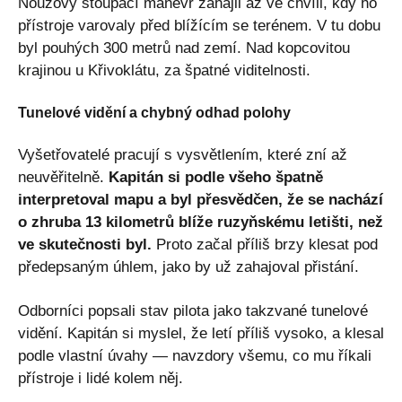
Nouzový stoupací manévr zahájil až ve chvíli, kdy ho
přístroje varovaly před blížícím se terénem. V tu dobu
byl pouhých 300 metrů nad zemí. Nad kopcovitou
krajinou u Křivoklátu, za špatné viditelnosti.
Tunelové vidění a chybný odhad polohy
Vyšetřovatelé pracují s vysvětlením, které zní až
neuvěřitelně.
Kapitán si podle všeho špatně
interpretoval mapu a byl přesvědčen, že se nachází
o zhruba 13 kilometrů blíže ruzyňskému letišti, než
ve skutečnosti byl.
Proto začal příliš brzy klesat pod
předepsaným úhlem, jako by už zahajoval přistání.
Odborníci popsali stav pilota jako takzvané tunelové
vidění. Kapitán si myslel, že letí příliš vysoko, a klesal
podle vlastní úvahy — navzdory všemu, co mu říkali
přístroje i lidé kolem něj.