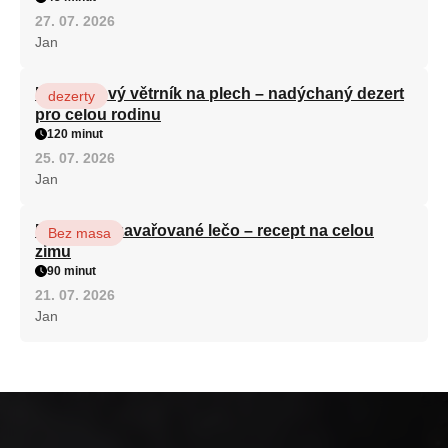
27. 07. 2026
Jan
Karamelový větrník na plech – nadýchaný dezert
dezerty
pro celou rodinu
120 minut
25. 07. 2026
Jan
Babiččino zavařované lečo – recept na celou
Bez masa
zimu
90 minut
21. 07. 2026
Jan