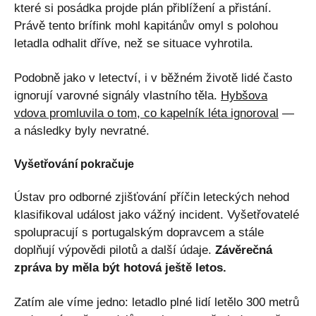
které si posádka projde plán přiblížení a přistání.
Právě tento brífink mohl kapitánův omyl s polohou
letadla odhalit dříve, než se situace vyhrotila.
Podobně jako v letectví, i v běžném životě lidé často
ignorují varovné signály vlastního těla.
Hybšova
vdova promluvila o tom, co kapelník léta ignoroval
—
a následky byly nevratné.
Vyšetřování pokračuje
Ústav pro odborné zjišťování příčin leteckých nehod
klasifikoval událost jako vážný incident. Vyšetřovatelé
spolupracují s portugalským dopravcem a stále
doplňují výpovědi pilotů a další údaje.
Závěrečná
zpráva by měla být hotová ještě letos.
Zatím ale víme jedno: letadlo plné lidí letělo 300 metrů