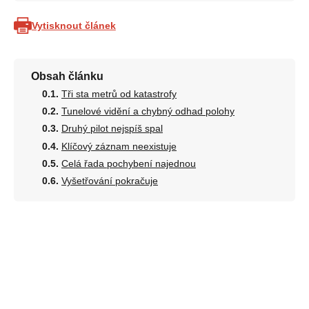
Vytisknout článek
Obsah článku
Tři sta metrů od katastrofy
Tunelové vidění a chybný odhad polohy
Druhý pilot nejspíš spal
Klíčový záznam neexistuje
Celá řada pochybení najednou
Vyšetřování pokračuje