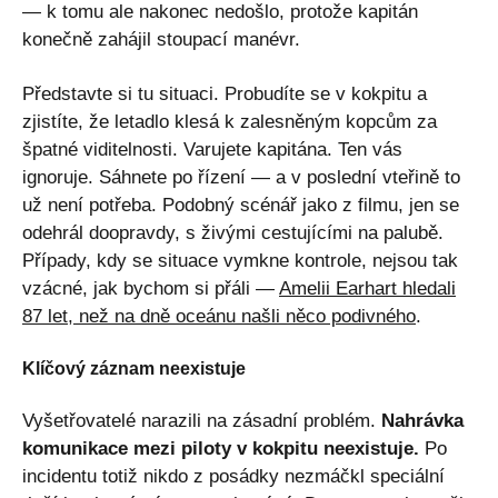
— k tomu ale nakonec nedošlo, protože kapitán
konečně zahájil stoupací manévr.
Představte si tu situaci. Probudíte se v kokpitu a
zjistíte, že letadlo klesá k zalesněným kopcům za
špatné viditelnosti. Varujete kapitána. Ten vás
ignoruje. Sáhnete po řízení — a v poslední vteřině to
už není potřeba. Podobný scénář jako z filmu, jen se
odehrál doopravdy, s živými cestujícími na palubě.
Případy, kdy se situace vymkne kontrole, nejsou tak
vzácné, jak bychom si přáli —
Amelii Earhart hledali
87 let, než na dně oceánu našli něco podivného
.
Klíčový záznam neexistuje
Vyšetřovatelé narazili na zásadní problém.
Nahrávka
komunikace mezi piloty v kokpitu neexistuje.
Po
incidentu totiž nikdo z posádky nezmáčkl speciální