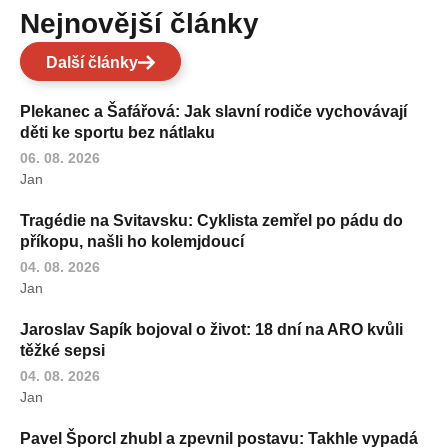
Nejnovější články
Další články
Plekanec a Šafářová: Jak slavní rodiče vychovávají
děti ke sportu bez nátlaku
06. 08. 2026
Jan
Tragédie na Svitavsku: Cyklista zemřel po pádu do
příkopu, našli ho kolemjdoucí
04. 08. 2026
Jan
Jaroslav Sapík bojoval o život: 18 dní na ARO kvůli
těžké sepsi
04. 08. 2026
Jan
Pavel Šporcl zhubl a zpevnil postavu: Takhle vypadá