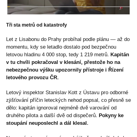
Tři sta metrů od katastrofy
Let z Lisabonu do Prahy probíhal podle plánu — až do
momentu, kdy se letadlo dostalo pod bezpečnou
letovou hladinu 4 000 stop, tedy 1 219 metrů.
Kapitán
v tu chvíli pokračoval v klesání, přestože ho na
nebezpečnou výšku upozornily přístroje i Řízení
letového provozu ČR.
Letový inspektor Stanislav Kott z Ústavu pro odborné
zjišťování příčin leteckých nehod popsal, co přesně se
dělo: kapitán ignoroval nejméně dvě varování od
druhého pilota a další dvě od dispečerů.
Pokyny ke
stoupání neuposlechl a dál klesal.