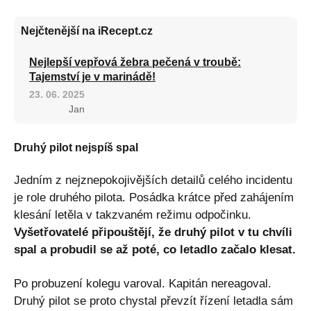
Nejčtenější na iRecept.cz
Nejlepší vepřová žebra pečená v troubě:
Tajemství je v marinádě!
23. 06. 2025
Jan
Druhý pilot nejspíš spal
Jedním z nejznepokojivějších detailů celého incidentu
je role druhého pilota. Posádka krátce před zahájením
klesání letěla v takzvaném režimu odpočinku.
Vyšetřovatelé připouštějí, že druhý pilot v tu chvíli
spal a probudil se až poté, co letadlo začalo klesat.
Po probuzení kolegu varoval. Kapitán nereagoval.
Druhý pilot se proto chystal převzít řízení letadla sám