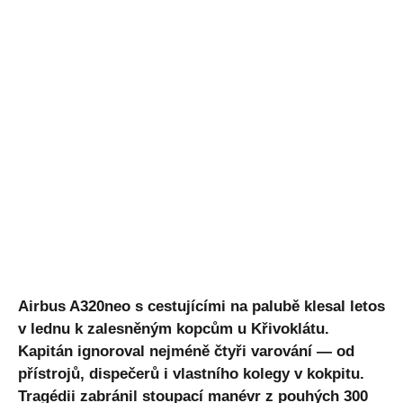
Airbus A320neo s cestujícími na palubě klesal letos
v lednu k zalesněným kopcům u Křivoklátu.
Kapitán ignoroval nejméně čtyři varování — od
přístrojů, dispečerů i vlastního kolegy v kokpitu.
Tragédii zabránil stoupací manévr z pouhých 300