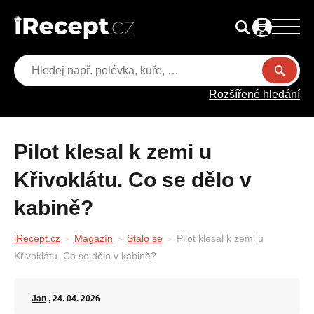
Rozšířené hledání
Pilot klesal k zemi u
Křivoklátu. Co se dělo v
kabině?
iRecept.cz
Magazín
Stalo se
Pilot klesal k zemi u
Křivoklátu. Co se dělo v kabině?
Jan
, 24. 04. 2026