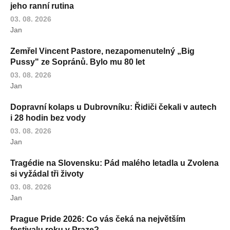
jeho ranní rutina
03. 08. 2026
Jan
Zemřel Vincent Pastore, nezapomenutelný „Big
Pussy" ze Sopránů. Bylo mu 80 let
03. 08. 2026
Jan
Dopravní kolaps u Dubrovníku: Řidiči čekali v autech
i 28 hodin bez vody
03. 08. 2026
Jan
Tragédie na Slovensku: Pád malého letadla u Zvolena
si vyžádal tři životy
03. 08. 2026
Jan
Prague Pride 2026: Co vás čeká na největším
festivalu roku v Praze?